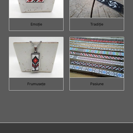
Emoţie
Tradiţie
Frumuseţe
Pasiune