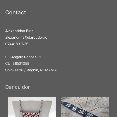
Contact
A
lexandrina
B
iriş
alexandrina@darcudor.ro
0744-831625
SC
A
ngelit
S
cript SRL
CUI 38521359
S
olovăstru /
R
eghin,
R
OMÂNIA
Dar cu dor