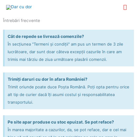
Skip
Mai
to
Me
content
Întrebări frecvente
Cât de repede se livrează comenzile?
În secțiunea "Termeni și condiții" am pus un termen de 3 zile
lucrătoare, dar sunt doar câteva excepții cazurile în care am
trimis mai târziu de ziua următoare plasării comenzii.
Trimiți daruri cu dor în afara României?
Trimit oriunde poate duce Poșta Română. Poți opta pentru orice
alt tip de curier dacă îți asumi costul și responsabilitatea
transportului.
Pe site apar produse cu stoc epuizat. Se pot reface?
În marea majoritate a cazurilor, da, se pot reface, dar e cel mai