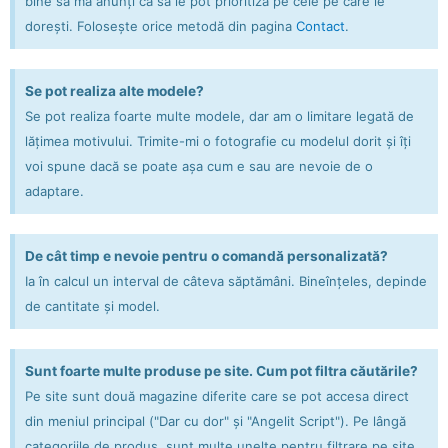
bine să mă anunți ca să le pot prioritiza pe cele pe care le
dorești. Folosește orice metodă din pagina
Contact
.
Se pot realiza alte modele?
Se pot realiza foarte multe modele, dar am o limitare legată de
lățimea motivului. Trimite-mi o fotografie cu modelul dorit și îți
voi spune dacă se poate așa cum e sau are nevoie de o
adaptare.
De cât timp e nevoie pentru o comandă personalizată?
Ia în calcul un interval de câteva săptămâni. Bineînțeles, depinde
de cantitate și model.
Sunt foarte multe produse pe site. Cum pot filtra căutările?
Pe site sunt două magazine diferite care se pot accesa direct
din meniul principal ("Dar cu dor" și "Angelit Script"). Pe lângă
categoriile de produs, sunt multe unelte pentru filtrare pe site.