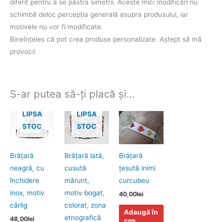
diferit pentru a se păstra simetrii. Aceste mici modificări nu
schimbă deloc percepţia generală asupra produsului, iar
motivele nu vor fi modificate.
Bineînţeles că pot crea produse personalizate. Aştept să mă
provoci!
S-ar putea să-ți placă și…
LIPSA
LIPSA
STOC
STOC
Brăţară
Brăţară lată,
Brăţară
neagră, cu
cusută
ţesută inimi
închidere
mărunt,
curcubeu
inox, motiv
motiv bogat,
40,00
lei
cârlig
colorat, zona
Adaugă în
etnografică
48,00
lei
coș