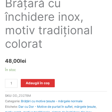
Brăţară cu
închidere inox,
motiv tradițional
colorat
48,00
lei
În stoc
Adaugă în coș
SKU:
DD_Z027BM
Categorie:
Brăţări cu motive țesute - mărgele normale
Etichete:
Dar cu Dor - Motive de purtat în suflet
,
mărgele ţesute
,