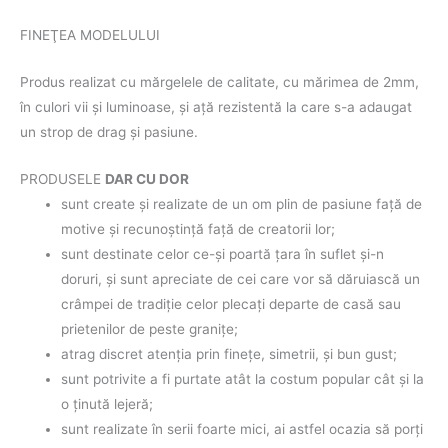
FINEŢEA MODELULUI
Produs realizat cu mărgelele de calitate, cu mărimea de 2mm,
în culori vii şi luminoase, şi aţă rezistentă la care s-a adaugat
un strop de drag şi pasiune.
PRODUSELE
DAR CU DOR
sunt create şi realizate de un om plin de pasiune faţă de
motive şi recunoştinţă faţă de creatorii lor;
sunt destinate celor ce-şi poartă ţara în suflet şi-n
doruri, şi sunt apreciate de cei care vor să dăruiască un
crâmpei de tradiţie celor plecaţi departe de casă sau
prietenilor de peste graniţe;
atrag discret atenţia prin fineţe, simetrii, şi bun gust;
sunt potrivite a fi purtate atât la costum popular cât şi la
o ţinută lejeră;
sunt realizate în serii foarte mici, ai astfel ocazia să porţi