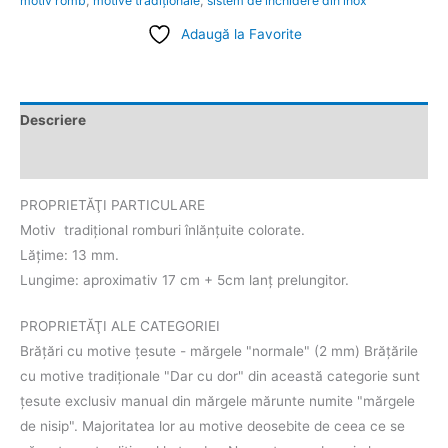
motiv romb
,
motive tradiţionale
,
sistem de închidere din inox
Adaugă la Favorite
Descriere
Informații suplimentare
PROPRIETĂŢI PARTICULARE
Motiv tradițional romburi înlănțuite colorate.
Lățime: 13 mm.
Lungime: aproximativ 17 cm + 5cm lanț prelungitor.
PROPRIETĂŢI ALE CATEGORIEI
Brăţări cu motive țesute - mărgele "normale" (2 mm) Brăţările
cu motive tradiţionale "Dar cu dor" din această categorie sunt
țesute exclusiv manual din mărgele mărunte numite "mărgele
de nisip". Majoritatea lor au motive deosebite de ceea ce se