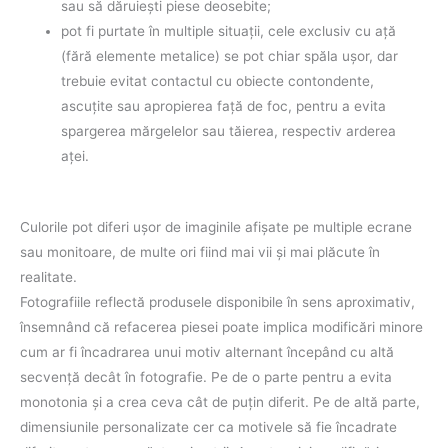
sau să dăruieşti piese deosebite;
pot fi purtate în multiple situaţii, cele exclusiv cu aţă
(fără elemente metalice) se pot chiar spăla uşor, dar
trebuie evitat contactul cu obiecte contondente,
ascuţite sau apropierea faţă de foc, pentru a evita
spargerea mărgelelor sau tăierea, respectiv arderea
aţei.
Culorile pot diferi uşor de imaginile afişate pe multiple ecrane
sau monitoare, de multe ori fiind mai vii şi mai plăcute în
realitate.
Fotografiile reflectă produsele disponibile în sens aproximativ,
însemnând că refacerea piesei poate implica modificări minore
cum ar fi încadrarea unui motiv alternant începând cu altă
secvenţă decât în fotografie. Pe de o parte pentru a evita
monotonia şi a crea ceva cât de puţin diferit. Pe de altă parte,
dimensiunile personalizate cer ca motivele să fie încadrate