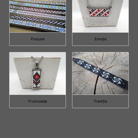
Pasiune
Emoţie
Frumuseţe
Tradiţie