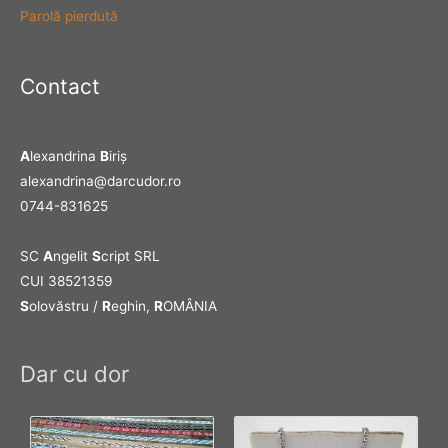
Parolă pierdută
Contact
A
lexandrina
B
iriş
alexandrina@darcudor.ro
0744-831625
SC
A
ngelit
S
cript SRL
CUI 38521359
S
olovăstru /
R
eghin,
R
OMÂNIA
Dar cu dor