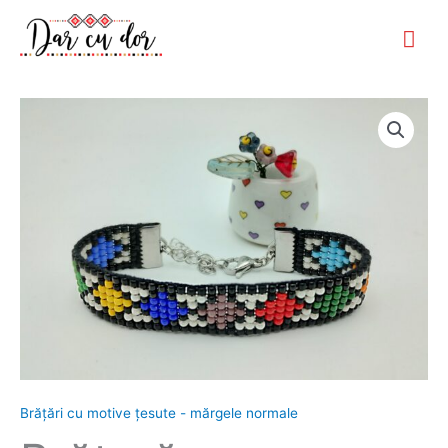
Skip
Mai
to
Me
content
Cantitate
Brăţară
cu
închidere
inox,
motiv
tradițional
colorat
Brăţări cu motive țesute - mărgele normale