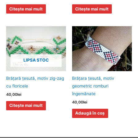
Citește mai mult
Citește mai mult
LIPSA STOC
Brăţară ţesută, motiv zig-zag
Brăţara ţesută, motiv
cu floricele
geometric romburi
îngemănate
40,00
lei
40,00
lei
Citește mai mult
Adaugă în coș