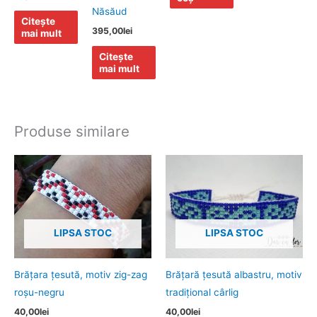
Năsăud
Citește
395,00
lei
mai mult
Citește
mai mult
Produse similare
LIPSA STOC
LIPSA STOC
Brăţara ţesută, motiv zig-zag
Brăţară ţesută albastru, motiv
roşu-negru
tradiţional cârlig
40,00
lei
40,00
lei