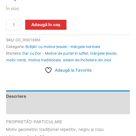
În stoc
Adaugă în coș
SKU:
DD_RN019BM
Categorie:
Brăţări cu motive țesute - mărgele normale
Etichete:
Dar cu Dor - Motive de purtat în suflet
,
mărgele ţesute
,
motiv romb
,
motive tradiţionale
,
sistem de închidere din inox
Adaugă la Favorite
Descriere
Informații suplimentare
PROPRIETĂŢI PARTICULARE
Motiv geometric tradiţional repetitiv, negru şi roşu.