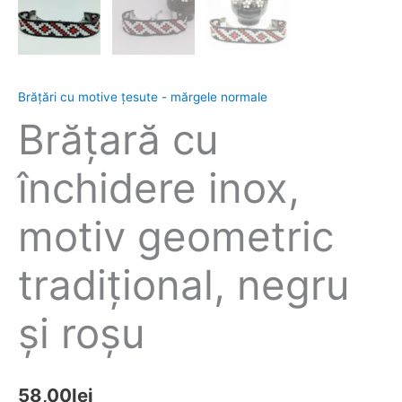
Brăţări cu motive țesute - mărgele normale
Brăţară cu
închidere inox,
motiv geometric
tradiţional, negru
şi roşu
58,00
lei