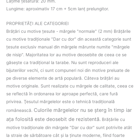
Lățime țesătură: 20 mm.
Lungime: aproximativ 17 cm + 5cm lanț prelungitor.
PROPRIETĂŢI ALE CATEGORIEI
Brăţări cu motive țesute - mărgele "normale" (2 mm) Brăţările
cu motive tradiţionale "Dar cu dor" din această categorie sunt
țesute exclusiv manual din mărgele mărunte numite "mărgele
de nisip". Majoritatea lor au motive deosebite de ceea ce se
găseşte ca tradiţional la tarabe. Nu sunt reproduceri ale
bijuteriilor vechi, ci sunt compuneri noi din motive preluate de
pe diverse elemente de artă populară. Câteva brăţări au
motive originale. Sunt realizate cu mărgele de calitate, ceea ce
se reflectă în ordonarea lor aproape perfectă, care fură
privirea. Ţesutul mărgelelor este o tehnică tradiţională
Culorile mărgelelor nu se şterg în timp iar
românească.
aţa folosită este deosebit de rezistentă.
Brăţările cu
motive tradiţionale din mărgele "Dar cu dor" sunt potrivite atât
la straie de sărbătoare cât şi la ţinute moderne, fiind foarte