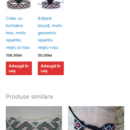
Colier cu
Brăţară
închidere
ţesută, motiv
inox, motiv
geometric
repetitiv,
repetitiv
negru şi roşu
negru-roşu
108,00
lei
50,00
lei
Adaugă în
Adaugă în
coș
coș
Produse similare