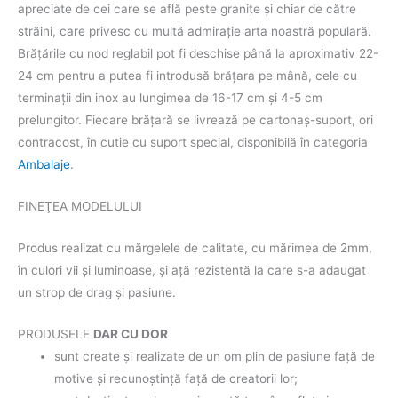
apreciate de cei care se află peste graniţe şi chiar de către
străini, care privesc cu multă admiraţie arta noastră populară.
Brățările cu nod reglabil pot fi deschise până la aproximativ 22-
24 cm pentru a putea fi introdusă brăţara pe mână, cele cu
terminații din inox au lungimea de 16-17 cm și 4-5 cm
prelungitor. Fiecare brăţară se livrează pe cartonaş-suport, ori
contracost, în cutie cu suport special, disponibilă în categoria
Ambalaje
.
FINEŢEA MODELULUI
Produs realizat cu mărgelele de calitate, cu mărimea de 2mm,
în culori vii şi luminoase, şi aţă rezistentă la care s-a adaugat
un strop de drag şi pasiune.
PRODUSELE
DAR CU DOR
sunt create şi realizate de un om plin de pasiune faţă de
motive şi recunoştinţă faţă de creatorii lor;