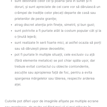
sunt destinate celor ce-şi poartă ţara în suflet şi-n
doruri, şi sunt apreciate de cei care vor să dăruiască un
crâmpei de tradiţie celor plecaţi departe de casă sau
prietenilor de peste graniţe;
atrag discret atenţia prin fineţe, simetrii, şi bun gust;
sunt potrivite a fi purtate atât la costum popular cât şi la
o ţinută lejeră;
sunt realizate în serii foarte mici, ai astfel ocazia să porţi
sau să dăruieşti piese deosebite;
pot fi purtate în multiple situaţii, cele exclusiv cu aţă
(fără elemente metalice) se pot chiar spăla uşor, dar
trebuie evitat contactul cu obiecte contondente,
ascuţite sau apropierea faţă de foc, pentru a evita
spargerea mărgelelor sau tăierea, respectiv arderea
aţei.
Culorile pot diferi uşor de imaginile afişate pe multiple ecrane