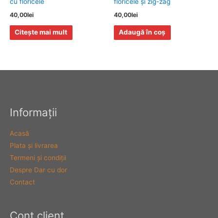
cu floricele
floricele şi zig-zag
40,00
lei
40,00
lei
Citește mai mult
Adaugă în coș
Informaţii
Acasă
Plata şi livrarea
Termeni şi condiţii
Despre Dar cu dor
Contact
Cont client