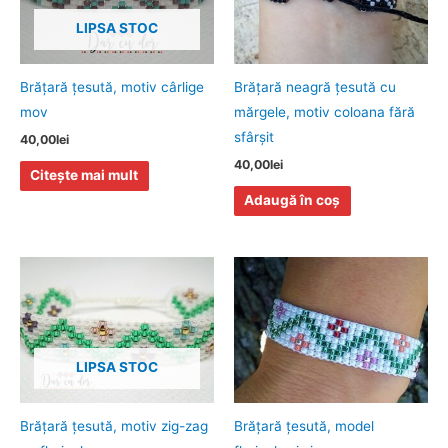
LIPSA STOC
Brăţară ţesută, motiv cârlige
Brăţară neagră ţesută cu
mov
mărgele, motiv coloana fără
sfârşit
40,00
lei
40,00
lei
Citește mai mult
Adaugă în coș
LIPSA STOC
Brăţară ţesută, motiv zig-zag
Brăţară ţesută, model