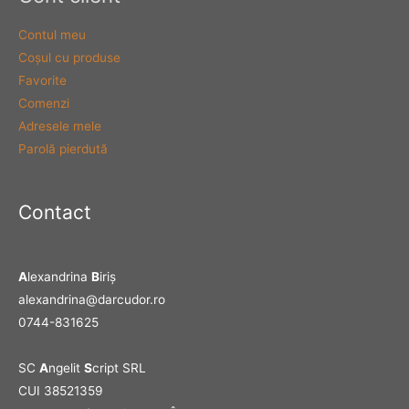
Contul meu
Coşul cu produse
Favorite
Comenzi
Adresele mele
Parolă pierdută
Contact
A
lexandrina
B
iriş
alexandrina@darcudor.ro
0744-831625
SC
A
ngelit
S
cript SRL
CUI 38521359