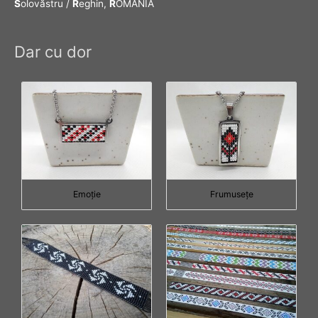
S
olovăstru /
R
eghin,
R
OMÂNIA
Dar cu dor
Emoţie
Frumuseţe