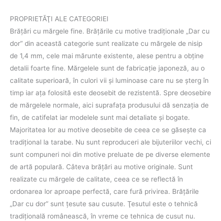
PROPRIETĂŢI ALE CATEGORIEI
Brăţări cu mărgele fine. Brățările cu motive tradiţionale „Dar cu
dor” din această categorie sunt realizate cu mărgele de nisip
de 1,4 mm, cele mai mărunte existente, alese pentru a obţine
detalii foarte fine. Mărgelele sunt de fabricație japoneză, au o
calitate superioară, în culori vii şi luminoase care nu se șterg în
timp iar aţa folosită este deosebit de rezistentă. Spre deosebire
de mărgelele normale, aici suprafața produsului dă senzația de
fin, de catifelat iar modelele sunt mai detaliate și bogate.
Majoritatea lor au motive deosebite de ceea ce se găseşte ca
tradiţional la tarabe. Nu sunt reproduceri ale bijuteriilor vechi, ci
sunt compuneri noi din motive preluate de pe diverse elemente
de artă populară. Câteva brăţări au motive originale. Sunt
realizate cu mărgele de calitate, ceea ce se reflectă în
ordonarea lor aproape perfectă, care fură privirea. Brăţările
„Dar cu dor” sunt ţesute sau cusute. Ţesutul este o tehnică
tradiţională românească, în vreme ce tehnica de cusut nu.