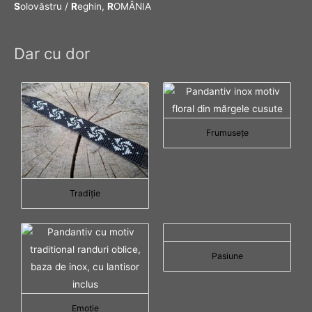
S
olovăstru /
R
eghin,
R
OMÂNIA
Dar cu dor
Frumuseţe
Tradiţie
Pasiune
Emoţie