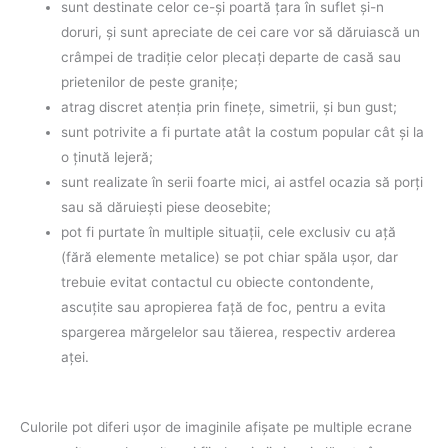
sunt destinate celor ce-şi poartă ţara în suflet şi-n
doruri, şi sunt apreciate de cei care vor să dăruiască un
crâmpei de tradiţie celor plecaţi departe de casă sau
prietenilor de peste graniţe;
atrag discret atenţia prin fineţe, simetrii, şi bun gust;
sunt potrivite a fi purtate atât la costum popular cât şi la
o ţinută lejeră;
sunt realizate în serii foarte mici, ai astfel ocazia să porţi
sau să dăruieşti piese deosebite;
pot fi purtate în multiple situaţii, cele exclusiv cu aţă
(fără elemente metalice) se pot chiar spăla uşor, dar
trebuie evitat contactul cu obiecte contondente,
ascuţite sau apropierea faţă de foc, pentru a evita
spargerea mărgelelor sau tăierea, respectiv arderea
aţei.
Culorile pot diferi uşor de imaginile afişate pe multiple ecrane