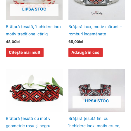
LIPSA STOC
Brăţară ţesută, închidere inox,
Brăţară inox, motiv mărunt –
motiv tradiţional cârlig
romburi îngemănate
48,00
lei
65,00
lei
Citește mai mult
Adaugă în coș
LIPSA STOC
Brăţară ţesută cu motiv
Brăţară ţesută fin, cu
geometric roşu şi negru
închidere inox, motiv cruce,