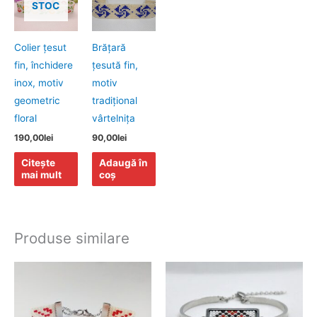
STOC
Colier ţesut
Brăţară
fin, închidere
ţesută fin,
inox, motiv
motiv
geometric
tradiţional
floral
vârtelniţa
190,00
lei
90,00
lei
Citește
Adaugă în
mai mult
coș
Produse similare