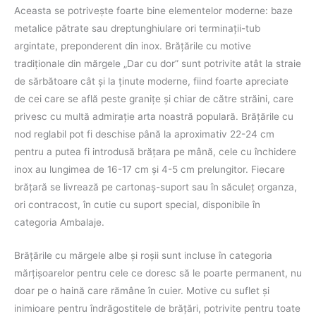
Aceasta se potriveşte foarte bine elementelor moderne: baze
metalice pătrate sau dreptunghiulare ori terminaţii-tub
argintate, preponderent din inox. Brăţările cu motive
tradiţionale din mărgele „Dar cu dor” sunt potrivite atât la straie
de sărbătoare cât şi la ţinute moderne, fiind foarte apreciate
de cei care se află peste graniţe şi chiar de către străini, care
privesc cu multă admiraţie arta noastră populară. Brățările cu
nod reglabil pot fi deschise până la aproximativ 22-24 cm
pentru a putea fi introdusă brăţara pe mână, cele cu închidere
inox au lungimea de 16-17 cm și 4-5 cm prelungitor. Fiecare
brăţară se livrează pe cartonaş-suport sau în săculeţ organza,
ori contracost, în cutie cu suport special, disponibile în
categoria Ambalaje.
Brăţările cu mărgele albe şi roşii sunt incluse în categoria
mărţişoarelor pentru cele ce doresc să le poarte permanent, nu
doar pe o haină care rămâne în cuier. Motive cu suflet şi
inimioare pentru îndrăgostitele de brăţări, potrivite pentru toate