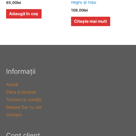
negru şi roşu
65,00
lei
108,00
lei
Adaugă în coș
Citește mai mult
Informaţii
Acasă
Plata şi livrarea
Termeni şi condiţii
Despre Dar cu dor
Contact
Cont client