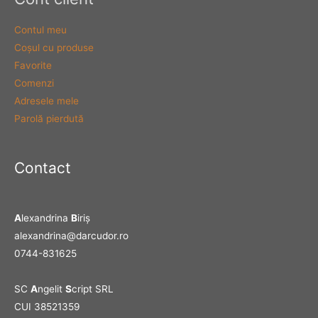
Contul meu
Coşul cu produse
Favorite
Comenzi
Adresele mele
Parolă pierdută
Contact
A
lexandrina
B
iriş
alexandrina@darcudor.ro
0744-831625
SC
A
ngelit
S
cript SRL
CUI 38521359