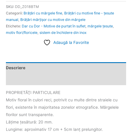
SKU:
DD_Z018BTM
Categorii:
Brățări cu mărgele fine
,
Brățări cu motive fine - țesute
manual
,
Brăţări mărţişor cu motive din mărgele
Etichete:
Dar cu Dor - Motive de purtat în suflet
,
mărgele ţesute
,
motiv flori/floricele
,
sistem de închidere din inox
Adaugă la Favorite
Descriere
Informații suplimentare
PROPRIETĂŢI PARTICULARE
Motiv floral în culori reci, potrivit cu multe dintre straiele cu
flori, existente în majoritatea zonelor etnografice. Mărgelele
florilor sunt transparente.
Lățime țesătură: 20 mm.
Lungime: aproximativ 17 cm + 5cm lanț prelungitor.