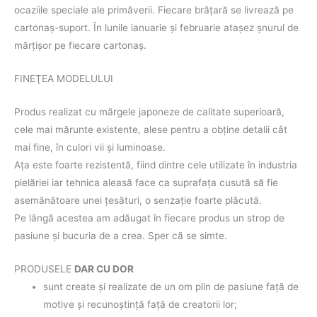
ocaziile speciale ale primăverii. Fiecare brăţară se livrează pe
cartonaş-suport. În lunile ianuarie şi februarie ataşez şnurul de
mărţişor pe fiecare cartonaş.
FINEŢEA MODELULUI
Produs realizat cu mărgele japoneze de calitate superioară,
cele mai mărunte existente, alese pentru a obţine detalii cât
mai fine, în culori vii şi luminoase.
Aţa este foarte rezistentă, fiind dintre cele utilizate în industria
pielăriei iar tehnica aleasă face ca suprafaţa cusută să fie
asemănătoare unei ţesături, o senzaţie foarte plăcută.
Pe lângă acestea am adăugat în fiecare produs un strop de
pasiune şi bucuria de a crea. Sper că se simte.
PRODUSELE
DAR CU DOR
sunt create şi realizate de un om plin de pasiune faţă de
motive şi recunoştinţă faţă de creatorii lor;