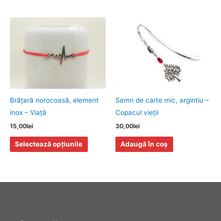
pagina
produsulu
Acest
produs
are
mai
multe
variații.
Opțiunile
Brăţară norocoasă, element
Semn de carte mic, argintiu –
pot
inox – Viaţă
Copacul vieţii
fi
15,00
lei
30,00
lei
alese
Selectează opțiunile
Adaugă în coș
în
pagina
produsului.