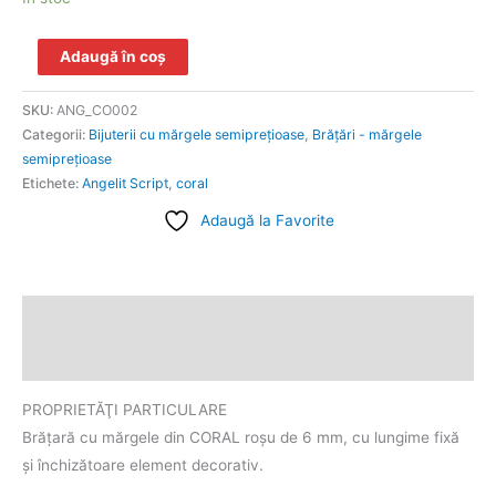
Adaugă în coș
SKU:
ANG_CO002
Categorii:
Bijuterii cu mărgele semipreţioase
,
Brăţări - mărgele
semipreţioase
Etichete:
Angelit Script
,
coral
Adaugă la Favorite
Descriere
Informații suplimentare
PROPRIETĂŢI PARTICULARE
Brăţară cu mărgele din CORAL roșu de 6 mm, cu lungime fixă
și închizătoare element decorativ.