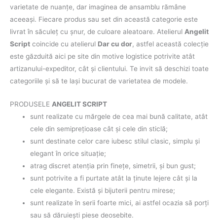
varietate de nuanţe, dar imaginea de ansamblu rămâne
aceeaşi. Fiecare produs sau set din această categorie este
livrat în săculeț cu șnur, de culoare aleatoare. Atelierul
Angelit
Script
coincide cu atelierul
Dar cu dor
, astfel această colecţie
este găzduită aici pe site din motive logistice potrivite atât
artizanului-expeditor, cât şi clientului. Te invit să deschizi toate
categoriile şi să te laşi bucurat de varietatea de modele.
PRODUSELE
ANGELIT SCRIPT
sunt realizate cu mărgele de cea mai bună calitate, atât
cele din semipreţioase cât şi cele din sticlă;
sunt destinate celor care iubesc stilul clasic, simplu şi
elegant în orice situaţie;
atrag discret atenţia prin fineţe, simetrii, şi bun gust;
sunt potrivite a fi purtate atât la ţinute lejere cât şi la
cele elegante. Există şi bijuterii pentru mirese;
sunt realizate în serii foarte mici, ai astfel ocazia să porţi
sau să dăruieşti piese deosebite.