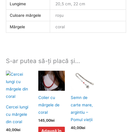
Lungime
20,5 cm, 22 cm
Culoare mărgele
roșu
Mărgele
coral
S-ar putea să-ți placă și…
Colier cu
Semn de
mărgele de
carte mare,
Cercei lungi
coral
argintiu –
cu mărgele
Pomul vieţii
145,00
lei
din coral
40,00
lei
40,00
lei
Adaugă în