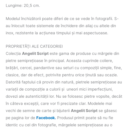
Lungime: 20,5 cm.
Modelul închizătorii poate diferi de ce se vede în fotografii. S-
au înlocuit toate sistemele de închidere din aliaj cu altele din
inox, rezistente la acțiunea timpului și mai aspectuoase.
PROPRIETĂŢI ALE CATEGORIEI
Colecţia
Angelit Script
este gama de produse cu mărgele din
pietre semipreţioase în principal. Aceasta cuprinde coliere,
brăţări, cercei, pandantive sau seturi cu compoziţii simple, fine,
clasice, dar de efect, potrivite pentru orice ţinută sau ocazie.
Datorită faptului că provin din natură, pietrele semipreţioase au
variaţii de compoziţie a culorii şi uneori mici imperfecţiuni,
dovezi ale autenticităţii lor. Nu se folosesc pietre vopsite, decât
în câteva excepţii, care vor fi precizate clar. Modelele mai
vechi de semne de carte şi bijuterii
Angelit Script
se găsesc
pe pagina lor de
Facebook.
Produsul primit poate să nu fie
identic cu cel din fotografie, mărgelele semipreţioase au o