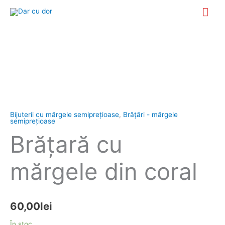
Skip
Mai
to
Me
content
Cantitate
Brăţară
cu
mărgele
din
coral
Bijuterii cu mărgele semipreţioase
,
Brăţări - mărgele
semipreţioase
Brăţară cu
mărgele din coral
60,00
lei
În stoc