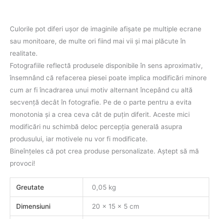
Culorile pot diferi uşor de imaginile afişate pe multiple ecrane
sau monitoare, de multe ori fiind mai vii şi mai plăcute în
realitate.
Fotografiile reflectă produsele disponibile în sens aproximativ,
însemnând că refacerea piesei poate implica modificări minore
cum ar fi încadrarea unui motiv alternant începând cu altă
secvenţă decât în fotografie. Pe de o parte pentru a evita
monotonia şi a crea ceva cât de puţin diferit. Aceste mici
modificări nu schimbă deloc percepţia generală asupra
produsului, iar motivele nu vor fi modificate.
Bineînţeles că pot crea produse personalizate. Aştept să mă
provoci!
Greutate
0,05 kg
Dimensiuni
20 × 15 × 5 cm