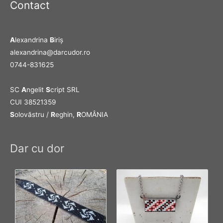
Contact
A
lexandrina
B
iriş
alexandrina@darcudor.ro
0744-831625
SC
A
ngelit
S
cript SRL
CUI 38521359
S
olovăstru /
R
eghin,
R
OMÂNIA
Dar cu dor