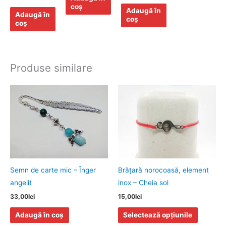
coș
Adaugă în
Adaugă în
coș
coș
Produse similare
Acest
produs
are
mai
multe
variații.
Opțiunile
Semn de carte mic – Înger
Brăţară norocoasă, element
pot
angelit
inox – Cheia sol
fi
33,00
lei
15,00
lei
alese
Adaugă în coș
Selectează opțiunile
în