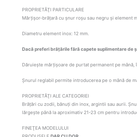
PROPRIETĂŢI PARTICULARE
Mărţişor-brăţară cu şnur roşu sau negru şi element me
Diametru element inox: 12 mm.
Dacă preferi brăţările fără capete suplimentare de şn
Dăruieşte mărţişoare de purtat permanent pe mână, îş
Şnurul reglabil permite introducerea pe o mână de m
PROPRIETĂŢI ALE CATEGORIEI
Brăţări cu zodii, bănuţi din inox, argintii sau aurii.
lărgeşte până la aproximativ 21-23 cm pentru introd
FINEŢEA MODELULUI
PRODUSELE
DAR CU DOR