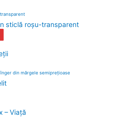
n sticlă roşu-transparent
ţii
lit
x – Viaţă