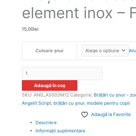
în
element inox – 
pagina
produsu
15,00
lei
Culoare șnur
An
Adaugă în coș
SKU:
ANG_AS003M12
Categorie:
Brățări cu șnur - zo
Angelit Script
,
brăţări cu şnur
,
modele pentru copii
Adaugă la Favorite
Descriere
Informații suplimentare