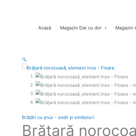
Skip
to
content
Acasă
Magazin Dar cu dor
Magazin A
Cantitate
Interval
Acest
🔍
Brăţară
de
produs
norocoasă,
prețuri:
are
element
7,00lei
mai
inox
până
multe
-
la
variații.
Floare
30,00lei
Opțiuni
pot
Brățări cu șnur - zodii și simboluri
Brăţară norocoa
fi
alese