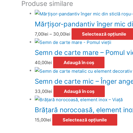
Produse similare
Mărţişor-pandantiv înger mic di
7,00
lei
–
30,00
lei
Selectează opțiunile
Semn de carte mare – Pomul vie
40,00
lei
Adaugă în coș
Semn de carte mic – Înger ange
33,00
lei
Adaugă în coș
Brăţară norocoasă, element ino
15,00
lei
Selectează opțiunile