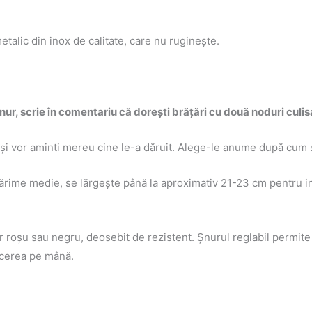
talic din inox de calitate, care nu rugineşte.
ur, scrie în comentariu că doreşti brăţări cu două noduri culis
i vor aminti mereu cine le-a dăruit. Alege-le anume după cum se
ărime medie, se lărgeşte până la aproximativ 21-23 cm pentru 
 Şnur roşu sau negru, deosebit de rezistent. Şnurul reglabil per
ucerea pe mână.