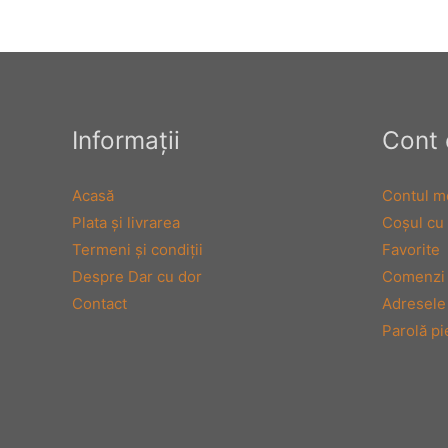
Informaţii
Cont 
Acasă
Contul m
Plata şi livrarea
Coşul cu
Termeni şi condiţii
Favorite
Despre Dar cu dor
Comenzi
Contact
Adresele
Parolă pi