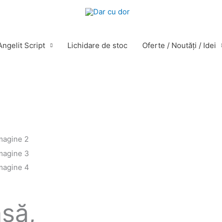
ngelit Script
Lichidare de stoc
Oferte / Noutăţi / Idei
Acest
produs
are
mai
multe
variații.
le
Opțiunile
pot
să,
fi
alese