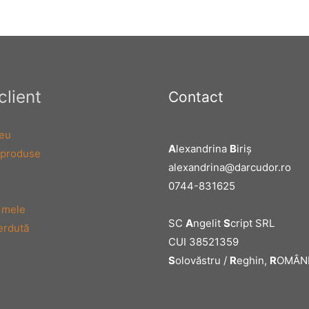
client
Contact
eu
A
lexandrina
B
iriş
 produse
alexandrina@darcudor.ro
0744-831625
 mele
SC
A
ngelit
S
cript SRL
erdută
CUI 38521359
S
olovăstru /
R
eghin,
R
OMÂN