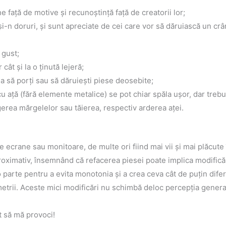
e faţă de motive şi recunoştinţă faţă de creatorii lor;
 şi-n doruri, şi sunt apreciate de cei care vor să dăruiască un cr
 gust;
cât şi la o ţinută lejeră;
zia să porţi sau să dăruieşti piese deosebite;
v cu aţă (fără elemente metalice) se pot chiar spăla uşor, dar tre
gerea mărgelelor sau tăierea, respectiv arderea aţei.
e ecrane sau monitoare, de multe ori fiind mai vii şi mai plăcute î
proximativ, însemnând că refacerea piesei poate implica modifică
 parte pentru a evita monotonia şi a crea ceva cât de puţin difer
imetrii. Aceste mici modificări nu schimbă deloc percepţia genera
t să mă provoci!