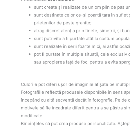
sunt create şi realizate de un om plin de pasiun
sunt destinate celor ce-şi poartă ţara în suflet
prietenilor de peste graniţe;
atrag discret atenţia prin fineţe, simetrii, şi bun
sunt potrivite a fi purtate atât la costum popular 
sunt realizate în serii foarte mici, ai astfel oca
pot fi purtate în multiple situaţii, cele exclusi
sau apropierea faţă de foc, pentru a evita spar
Culorile pot diferi uşor de imaginile afişate pe multipl
Fotografiile reflectă produsele disponibile în sens a
începând cu altă secvenţă decât în fotografie. Pe de o
motivele să fie încadrate diferit pentru a se păstra s
modificate.
Bineînţeles că pot crea produse personalizate. Aştep