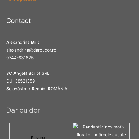
Contact
A
lexandrina
B
iriş
alexandrina@darcudor.ro
0744-831625
SC
A
ngelit
S
cript SRL
CUI 38521359
S
olovăstru /
R
eghin,
R
OMÂNIA
Dar cu dor
Pasiune