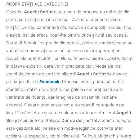
PROPRIETĂŢI ALE CATEGORIEI
Colecţia
Angelit Script
este gama de produse cu mărgele din
pietre semipreţioase în principal. Aceasta cuprinde coliere,
brăţări, cercei, pandantive sau seturi cu compoziţii simple, fine,
clasice, dar de efect, potrivite pentru orice ţinută sau ocazie.
Datorită faptului că provin din natură, pietrele semipreţioase au
variaţii de compoziţie a culorii şi uneori mici imperfecţiuni,
dovezi ale autenticităţii lor. Nu se folosesc pietre vopsite, decât
în câteva excepţii, care vor fi precizate clar. Modelele mai
vechi de semne de carte şi bijuterii
Angelit Script
se găsesc
pe pagina lor de
Facebook.
Produsul primit poate să nu fie
identic cu cel din fotografie, mărgelele semipreţioase au o
varietate de nuanţe, dar imaginea de ansamblu rămâne
aceeaşi. Fiecare produs sau set din această categorie este
livrat în săculeț cu șnur, de culoare aleatoare. Atelierul
Angelit
Script
coincide cu atelierul
Dar cu dor
, astfel această colecţie
este găzduită aici pe site din motive logistice potrivite atât
artizanului-expeditor, cât şi clientului. Te invit să deschizi toate