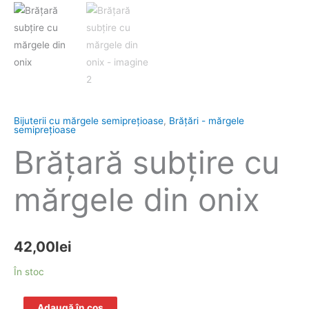
Bijuterii cu mărgele semipreţioase
,
Brăţări - mărgele
semipreţioase
Brăţară subțire cu
mărgele din onix
42,00
lei
În stoc
Adaugă în coș