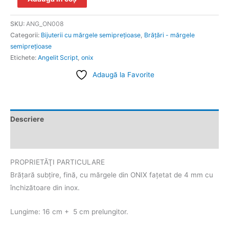
SKU:
ANG_ON008
Categorii:
Bijuterii cu mărgele semipreţioase
,
Brăţări - mărgele
semipreţioase
Etichete:
Angelit Script
,
onix
Adaugă la Favorite
Descriere
Informații suplimentare
PROPRIETĂŢI PARTICULARE
Brăţară subțire, fină, cu mărgele din ONIX fațetat de 4 mm cu
închizătoare din inox.
Lungime: 16 cm + 5 cm prelungitor.