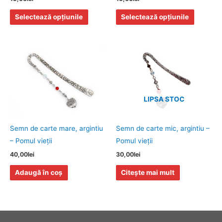
alese
alese
Selectează opțiunile
Selectează opțiunile
în
în
pagina
pagina
produsului.
produsulu
LIPSA STOC
Semn de carte mare, argintiu
Semn de carte mic, argintiu –
– Pomul vieţii
Pomul vieţii
40,00
lei
30,00
lei
Adaugă în coș
Citește mai mult