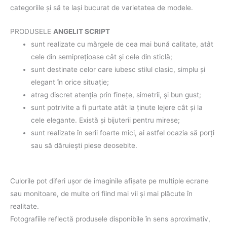
categoriile şi să te laşi bucurat de varietatea de modele.
PRODUSELE
ANGELIT SCRIPT
sunt realizate cu mărgele de cea mai bună calitate, atât
cele din semipreţioase cât şi cele din sticlă;
sunt destinate celor care iubesc stilul clasic, simplu şi
elegant în orice situaţie;
atrag discret atenţia prin fineţe, simetrii, şi bun gust;
sunt potrivite a fi purtate atât la ţinute lejere cât şi la
cele elegante. Există şi bijuterii pentru mirese;
sunt realizate în serii foarte mici, ai astfel ocazia să porţi
sau să dăruieşti piese deosebite.
Culorile pot diferi uşor de imaginile afişate pe multiple ecrane
sau monitoare, de multe ori fiind mai vii şi mai plăcute în
realitate.
Fotografiile reflectă produsele disponibile în sens aproximativ,