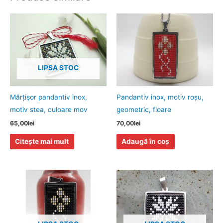
LIPSA STOC
Mărţişor pandantiv inox,
Pandantiv inox, motiv roşu,
motiv stea, culoare mov
geometric, floare
65,00
lei
70,00
lei
Citește mai mult
Adaugă în coș