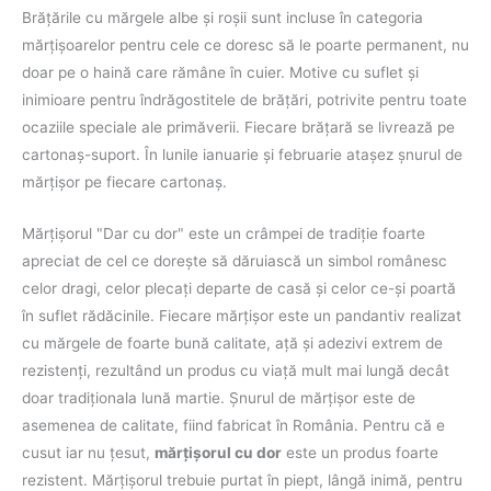
Brăţările cu mărgele albe şi roşii sunt incluse în categoria
mărţişoarelor pentru cele ce doresc să le poarte permanent, nu
doar pe o haină care rămâne în cuier. Motive cu suflet şi
inimioare pentru îndrăgostitele de brăţări, potrivite pentru toate
ocaziile speciale ale primăverii. Fiecare brăţară se livrează pe
cartonaş-suport. În lunile ianuarie şi februarie ataşez şnurul de
mărţişor pe fiecare cartonaş.
Mărţişorul "Dar cu dor" este un crâmpei de tradiţie foarte
apreciat de cel ce doreşte să dăruiască un simbol românesc
celor dragi, celor plecaţi departe de casă şi celor ce-şi poartă
în suflet rădăcinile. Fiecare mărţişor este un pandantiv realizat
cu mărgele de foarte bună calitate, aţă şi adezivi extrem de
rezistenţi, rezultând un produs cu viaţă mult mai lungă decât
doar tradiţionala lună martie. Şnurul de mărţişor este de
asemenea de calitate, fiind fabricat în România. Pentru că e
cusut iar nu ţesut,
mărţişorul cu dor
este un produs foarte
rezistent. Mărţişorul trebuie purtat în piept, lângă inimă, pentru