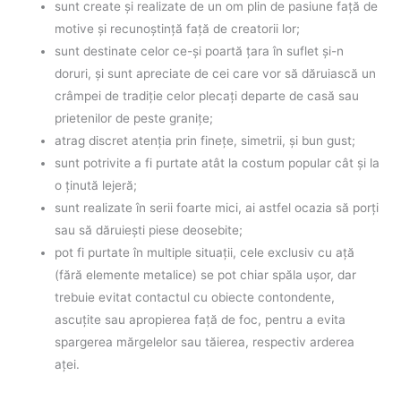
sunt create şi realizate de un om plin de pasiune faţă de
motive şi recunoştinţă faţă de creatorii lor;
sunt destinate celor ce-şi poartă ţara în suflet şi-n
doruri, şi sunt apreciate de cei care vor să dăruiască un
crâmpei de tradiţie celor plecaţi departe de casă sau
prietenilor de peste graniţe;
atrag discret atenţia prin fineţe, simetrii, şi bun gust;
sunt potrivite a fi purtate atât la costum popular cât şi la
o ţinută lejeră;
sunt realizate în serii foarte mici, ai astfel ocazia să porţi
sau să dăruieşti piese deosebite;
pot fi purtate în multiple situaţii, cele exclusiv cu aţă
(fără elemente metalice) se pot chiar spăla uşor, dar
trebuie evitat contactul cu obiecte contondente,
ascuţite sau apropierea faţă de foc, pentru a evita
spargerea mărgelelor sau tăierea, respectiv arderea
aţei.