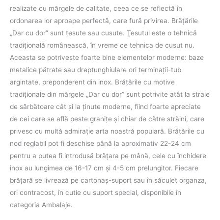
realizate cu mărgele de calitate, ceea ce se reflectă în
ordonarea lor aproape perfectă, care fură privirea. Brăţările
„Dar cu dor” sunt ţesute sau cusute. Ţesutul este o tehnică
tradiţională românească, în vreme ce tehnica de cusut nu.
Aceasta se potriveşte foarte bine elementelor moderne: baze
metalice pătrate sau dreptunghiulare ori terminaţii-tub
argintate, preponderent din inox. Brăţările cu motive
tradiţionale din mărgele „Dar cu dor” sunt potrivite atât la straie
de sărbătoare cât şi la ţinute moderne, fiind foarte apreciate
de cei care se află peste graniţe şi chiar de către străini, care
privesc cu multă admiraţie arta noastră populară. Brățările cu
nod reglabil pot fi deschise până la aproximativ 22-24 cm
pentru a putea fi introdusă brăţara pe mână, cele cu închidere
inox au lungimea de 16-17 cm și 4-5 cm prelungitor. Fiecare
brăţară se livrează pe cartonaş-suport sau în săculeţ organza,
ori contracost, în cutie cu suport special, disponibile în
categoria Ambalaje.