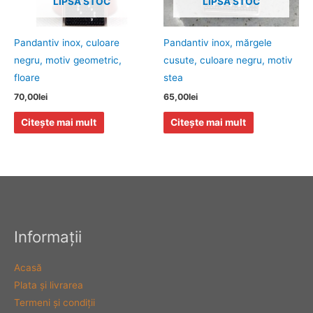
LIPSA STOC
LIPSA STOC
Pandantiv inox, culoare
Pandantiv inox, mărgele
negru, motiv geometric,
cusute, culoare negru, motiv
floare
stea
70,00
lei
65,00
lei
Citește mai mult
Citește mai mult
Informaţii
Acasă
Plata şi livrarea
Termeni şi condiţii