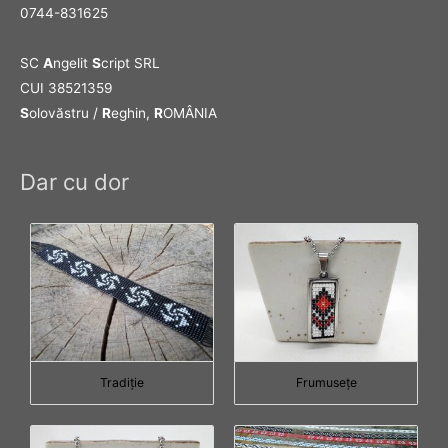
0744-831625
SC
A
ngelit
S
cript SRL
CUI 38521359
S
olovăstru /
R
eghin,
R
OMÂNIA
Dar cu dor
Tradiţie
Frumuseţe