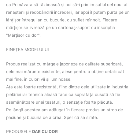
ca Primăvara să răzbească şi noi să-i primim suflul cel nou, al
renaşterii şi redobândirii încrederii, iar apoi îl putem purta pe un
lănţişor întregul an cu bucurie, cu suflet reînnoit. Fiecare
mărţişor se livrează pe un cartonaş-suport cu inscripţia
"Mărţişor cu dor".
FINEŢEA MODELULUI
Produs realizat cu mărgele japoneze de calitate superioară,
cele mai mărunte existente, alese pentru a obţine detalii cât
mai fine, în culori vii şi luminoase.
Aţa este foarte rezistentă, fiind dintre cele utilizate în industria
pielăriei iar tehnica aleasă face ca suprafaţa cusută să fie
asemănătoare unei ţesături, o senzaţie foarte plăcută.
Pe lângă acestea am adăugat în fiecare produs un strop de
pasiune şi bucuria de a crea. Sper că se simte.
PRODUSELE
DAR CU DOR