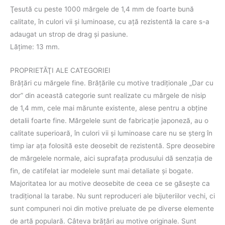
Ţesută cu peste 1000 mărgele de 1,4 mm de foarte bună
calitate, în culori vii şi luminoase, cu aţă rezistentă la care s-a
adaugat un strop de drag şi pasiune.
Lățime: 13 mm.
PROPRIETĂŢI ALE CATEGORIEI
Brăţări cu mărgele fine. Brățările cu motive tradiţionale „Dar cu
dor” din această categorie sunt realizate cu mărgele de nisip
de 1,4 mm, cele mai mărunte existente, alese pentru a obţine
detalii foarte fine. Mărgelele sunt de fabricație japoneză, au o
calitate superioară, în culori vii şi luminoase care nu se șterg în
timp iar aţa folosită este deosebit de rezistentă. Spre deosebire
de mărgelele normale, aici suprafața produsului dă senzația de
fin, de catifelat iar modelele sunt mai detaliate și bogate.
Majoritatea lor au motive deosebite de ceea ce se găseşte ca
tradiţional la tarabe. Nu sunt reproduceri ale bijuteriilor vechi, ci
sunt compuneri noi din motive preluate de pe diverse elemente
de artă populară. Câteva brăţări au motive originale. Sunt