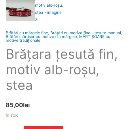
Brățări cu mărgele fine
,
Brățări cu motive fine - țesute manual
,
Brăţări mărţişor cu motive din mărgele
,
MĂRȚIȘOARE cu
motive tradiționale
Brăţara ţesută fin,
motiv alb-roșu,
stea
85,00
lei
În stoc