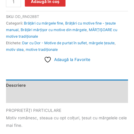
Adaugă în coș
SKU:
DD_RN028BT
Categorii:
Brățări cu mărgele fine
,
Brățări cu motive fine - țesute
manual
,
Brăţări mărţişor cu motive din mărgele
,
MĂRȚIȘOARE cu
motive tradiționale
Etichete:
Dar cu Dor - Motive de purtat în suflet
,
mărgele ţesute
,
motiv stea
,
motive tradiţionale
Adaugă la Favorite
Descriere
Informații suplimentare
PROPRIETĂŢI PARTICULARE
Motiv românesc, steaua cu opt colțuri, ţesut cu mărgelele cele
mai fine.