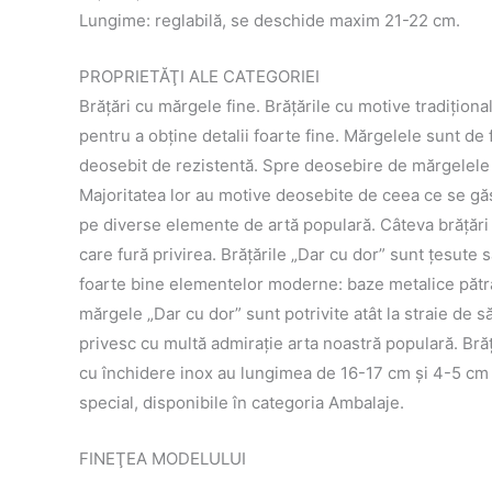
Lungime: reglabilă, se deschide maxim 21-22 cm.
PROPRIETĂŢI ALE CATEGORIEI
Brăţări cu mărgele fine. Brățările cu motive tradiţion
pentru a obţine detalii foarte fine. Mărgelele sunt de f
deosebit de rezistentă. Spre deosebire de mărgelele no
Majoritatea lor au motive deosebite de ceea ce se găse
pe diverse elemente de artă populară. Câteva brăţări 
care fură privirea. Brăţările „Dar cu dor” sunt ţesut
foarte bine elementelor moderne: baze metalice pătrat
mărgele „Dar cu dor” sunt potrivite atât la straie de să
privesc cu multă admiraţie arta noastră populară. Bră
cu închidere inox au lungimea de 16-17 cm și 4-5 cm p
special, disponibile în categoria Ambalaje.
FINEŢEA MODELULUI