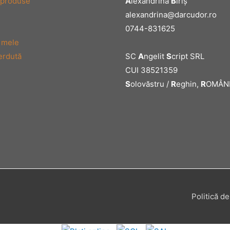
A
lexandrina
B
iriş
 produse
alexandrina@darcudor.ro
0744-831625
 mele
SC
A
ngelit
S
cript SRL
erdută
CUI 38521359
S
olovăstru /
R
eghin,
R
OMÂN
Politică de