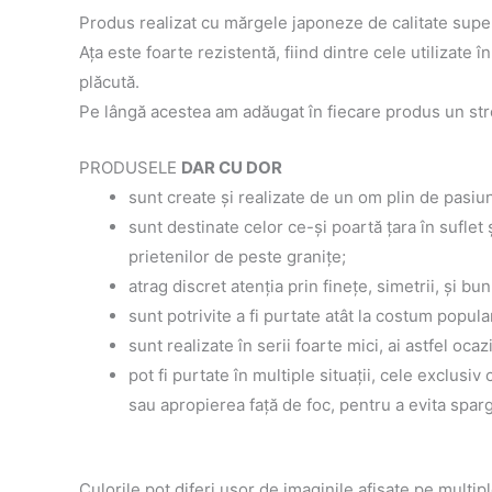
Produs realizat cu mărgele japoneze de calitate superi
Aţa este foarte rezistentă, fiind dintre cele utilizate 
plăcută.
Pe lângă acestea am adăugat în fiecare produs un str
PRODUSELE
DAR CU DOR
sunt create şi realizate de un om plin de pasiun
sunt destinate celor ce-şi poartă ţara în suflet
prietenilor de peste graniţe;
atrag discret atenţia prin fineţe, simetrii, şi bun
sunt potrivite a fi purtate atât la costum popular 
sunt realizate în serii foarte mici, ai astfel oca
pot fi purtate în multiple situaţii, cele exclusi
sau apropierea faţă de foc, pentru a evita spar
Culorile pot diferi uşor de imaginile afişate pe multipl