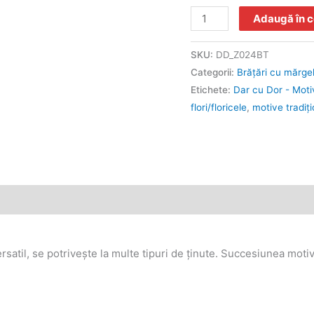
Adaugă în 
SKU:
DD_Z024BT
Categorii:
Brățări cu mărgel
Etichete:
Dar cu Dor - Motiv
flori/floricele
,
motive tradiţ
ersatil, se potriveşte la multe tipuri de ţinute. Succesiunea motiv