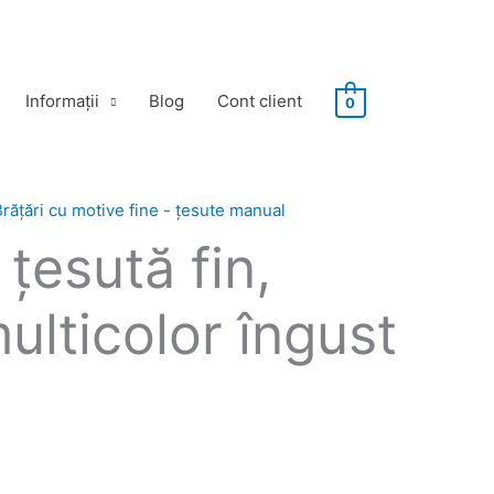
Informații
Blog
Cont client
0
rățări cu motive fine - țesute manual
 ţesută fin,
ulticolor îngust