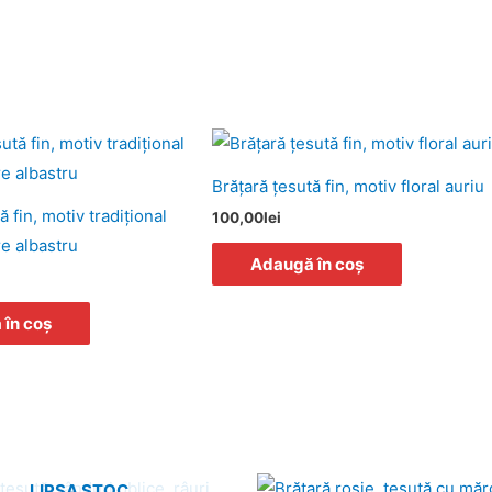
Brăţară ţesută fin, motiv floral auriu
ă fin, motiv tradiţional
100,00
lei
re albastru
Adaugă în coș
în coș
LIPSA STOC