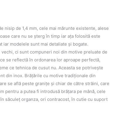
 de nisip de 1,4 mm, cele mai mărunte existente, alese
noase care nu se șterg în timp iar aţa folosită este
t iar modelele sunt mai detaliate și bogate.
or vechi, ci sunt compuneri noi din motive preluate de
 ce se reflectă în ordonarea lor aproape perfectă,
vreme ce tehnica de cusut nu. Aceasta se potriveşte
 din inox. Brăţările cu motive tradiţionale din
re se află peste graniţe şi chiar de către străini, care
cm pentru a putea fi introdusă brăţara pe mână, cele
n săculeţ organza, ori contracost, în cutie cu suport