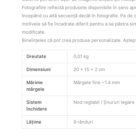
Fotografiile reflectă produsele disponibile în sens a
începând cu altă secvenţă decât în fotografie. Pe de o
motivele să fie încadrate diferit pentru a se păstra s
modificate.
Bineînţeles că pot crea produse personalizate. Aştep
Greutate
0,01 kg
Dimensiuni
20 × 15 × 2 cm
Mărime
Mărgele fine ~1.4 mm
mărgele
Sistem
Nod reglabil / Șnururi legare
închidere
Lăţime
9 rânduri