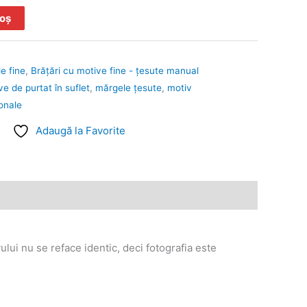
coș
e fine
,
Brățări cu motive fine - țesute manual
e de purtat în suflet
,
mărgele ţesute
,
motiv
ionale
Adaugă la Favorite
ului nu se reface identic, deci fotografia este