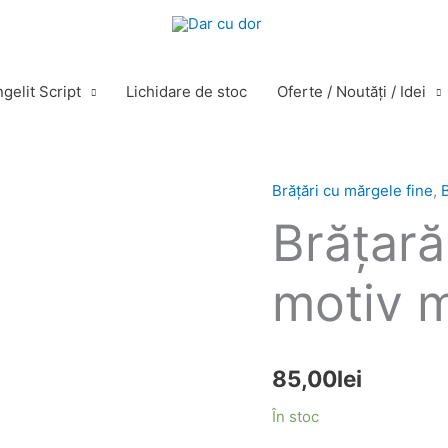
gelit Script
Lichidare de stoc
Oferte / Noutăţi / Idei
Brățări cu mărgele fine
,
B
Cantitate
Brăţară
Brăţară
ţesută
fin,
motiv m
motiv
multicolor
îngust
85,00
lei
În stoc