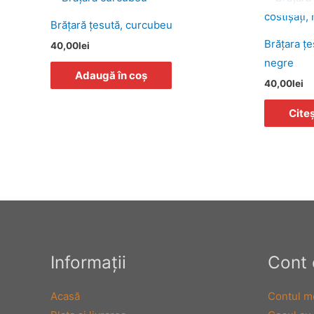
Brăţară ţesută, curcubeu
Brăţara ţe
40,00
lei
negre
Adaugă în coș
40,00
lei
Cite
Informaţii
Cont 
Acasă
Contul m