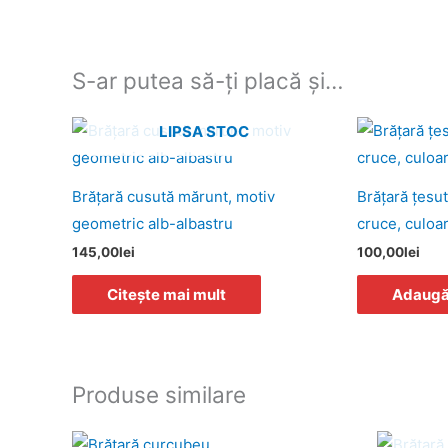
S-ar putea să-ți placă și…
LIPSA STOC
Brăţară cusută mărunt, motiv
Brăţară ţesut
geometric alb-albastru
cruce, culoa
145,00
lei
100,00
lei
Citește mai mult
Adaugă 
Produse similare