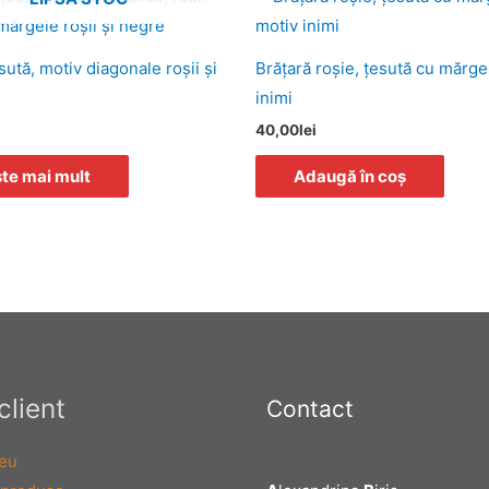
sută, motiv diagonale roşii şi
Brăţară roşie, ţesută cu mărge
inimi
40,00
lei
ște mai mult
Adaugă în coș
client
Contact
eu