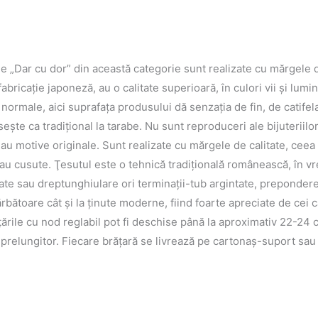
ale „Dar cu dor” din această categorie sunt realizate cu mărgele
abricație japoneză, au o calitate superioară, în culori vii şi lumi
rmale, aici suprafața produsului dă senzația de fin, de catifela
şte ca tradiţional la tarabe. Nu sunt reproduceri ale bijuteriil
au motive originale. Sunt realizate cu mărgele de calitate, ceea
e sau cusute. Ţesutul este o tehnică tradiţională românească, în 
e sau dreptunghiulare ori terminaţii-tub argintate, preponderent
rbătoare cât şi la ţinute moderne, fiind foarte apreciate de cei ca
țările cu nod reglabil pot fi deschise până la aproximativ 22-24 
relungitor. Fiecare brăţară se livrează pe cartonaş-suport sau î