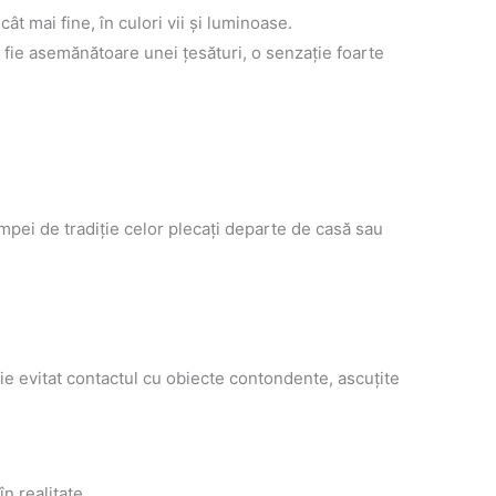
t mai fine, în culori vii şi luminoase.
să fie asemănătoare unei ţesături, o senzaţie foarte
âmpei de tradiţie celor plecaţi departe de casă sau
buie evitat contactul cu obiecte contondente, ascuţite
n realitate.