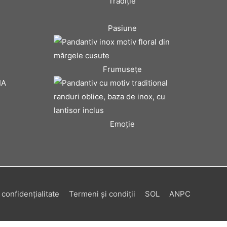
Tradiţie
Pasiune
Frumuseţe
IA
Emoţie
 confidenţialitate
Termeni şi condiţii
SOL
ANPC