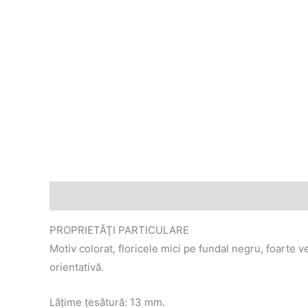
Descriere
Informații suplimentare
PROPRIETĂŢI PARTICULARE
Motiv colorat, floricele mici pe fundal negru, foarte v
orientativă.
Lățime țesătură: 13 mm.