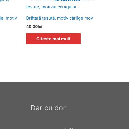
le, motiv
Brăţară ţesută, motiv cârlige mov
40,00
lei
Citește mai mult
Dar cu dor