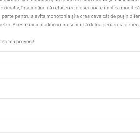
proximativ, însemnând că refacerea piesei poate implica modifică
 parte pentru a evita monotonia şi a crea ceva cât de puţin difer
imetrii. Aceste mici modificări nu schimbă deloc percepţia genera
t să mă provoci!