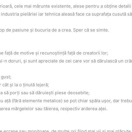
oară, cele mai mărunte existente, alese pentru a obţine detalii câ
în industria pielăriei iar tehnica aleasă face ca suprafaţa cusută 
op de pasiune şi bucuria de a crea. Sper că se simte.
e faţă de motive şi recunoştinţă faţă de creatorii lor;
 şi-n doruri, şi sunt apreciate de cei care vor să dăruiască un cr
 gust;
cât şi la o ţinută lejeră;
zia să porţi sau să dăruieşti piese deosebite;
v cu aţă (fără elemente metalice) se pot chiar spăla uşor, dar tre
gerea mărgelelor sau tăierea, respectiv arderea aţei.
e ecrane sau monitoare, de multe ori fiind mai vii şi mai plăcute î