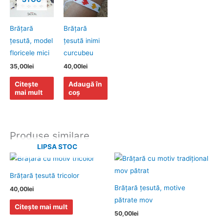
Brăţară
Brăţară
ţesută, model
ţesută inimi
floricele mici
curcubeu
35,00
lei
40,00
lei
Citește
Adaugă în
mai mult
coș
Produse similare
LIPSA STOC
Brăţară ţesută tricolor
Brăţară ţesută, motive
40,00
lei
pătrate mov
Citește mai mult
50,00
lei