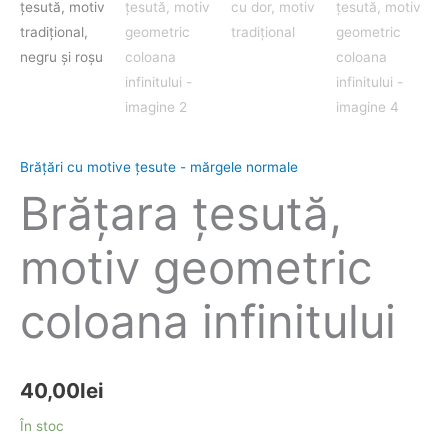
Brăţări cu motive țesute - mărgele normale
Brăţara ţesută,
motiv geometric
coloana infinitului
40,00
lei
În stoc