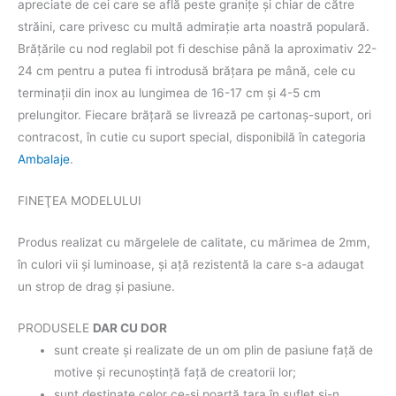
apreciate de cei care se află peste graniţe şi chiar de către
străini, care privesc cu multă admiraţie arta noastră populară.
Brățările cu nod reglabil pot fi deschise până la aproximativ 22-
24 cm pentru a putea fi introdusă brăţara pe mână, cele cu
terminații din inox au lungimea de 16-17 cm și 4-5 cm
prelungitor. Fiecare brăţară se livrează pe cartonaş-suport, ori
contracost, în cutie cu suport special, disponibilă în categoria
Ambalaje
.
FINEŢEA MODELULUI
Produs realizat cu mărgelele de calitate, cu mărimea de 2mm,
în culori vii şi luminoase, şi aţă rezistentă la care s-a adaugat
un strop de drag şi pasiune.
PRODUSELE
DAR CU DOR
sunt create şi realizate de un om plin de pasiune faţă de
motive şi recunoştinţă faţă de creatorii lor;
sunt destinate celor ce-şi poartă ţara în suflet şi-n