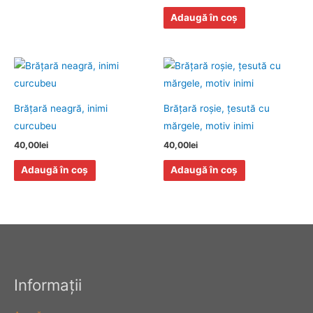
Adaugă în coș
Brăţară neagră, inimi
Brăţară roşie, ţesută cu
curcubeu
mărgele, motiv inimi
40,00
lei
40,00
lei
Adaugă în coș
Adaugă în coș
Informaţii