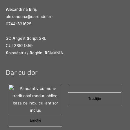
A
lexandrina
B
iriş
alexandrina@darcudor.ro
0744-831625
SC
A
ngelit
S
cript SRL
CUI 38521359
S
olovăstru /
R
eghin,
R
OMÂNIA
Dar cu dor
Tradiţie
Emoţie