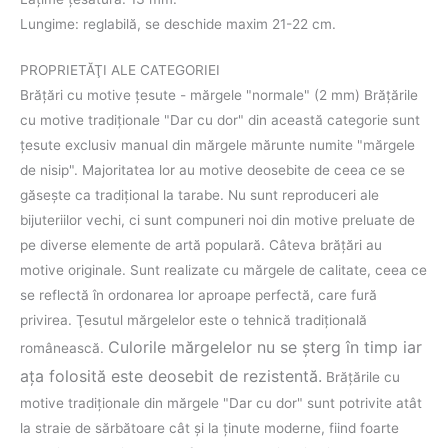
Lungime: reglabilă, se deschide maxim 21-22 cm.
PROPRIETĂŢI ALE CATEGORIEI
Brăţări cu motive țesute - mărgele "normale" (2 mm) Brăţările
cu motive tradiţionale "Dar cu dor" din această categorie sunt
țesute exclusiv manual din mărgele mărunte numite "mărgele
de nisip". Majoritatea lor au motive deosebite de ceea ce se
găseşte ca tradiţional la tarabe. Nu sunt reproduceri ale
bijuteriilor vechi, ci sunt compuneri noi din motive preluate de
pe diverse elemente de artă populară. Câteva brăţări au
motive originale. Sunt realizate cu mărgele de calitate, ceea ce
se reflectă în ordonarea lor aproape perfectă, care fură
privirea. Ţesutul mărgelelor este o tehnică tradiţională
Culorile mărgelelor nu se şterg în timp iar
românească.
aţa folosită este deosebit de rezistentă.
Brăţările cu
motive tradiţionale din mărgele "Dar cu dor" sunt potrivite atât
la straie de sărbătoare cât şi la ţinute moderne, fiind foarte