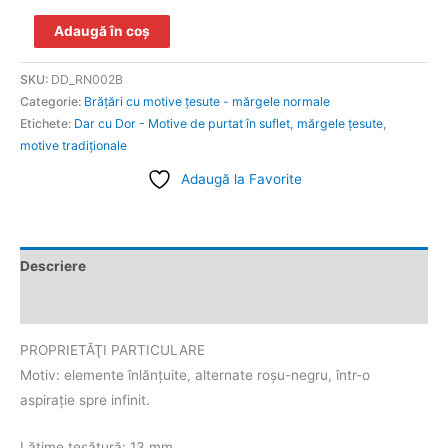
Adaugă în coș
SKU:
DD_RN002B
Categorie:
Brăţări cu motive țesute - mărgele normale
Etichete:
Dar cu Dor - Motive de purtat în suflet
,
mărgele ţesute
,
motive tradiţionale
Adaugă la Favorite
Descriere
Informații suplimentare
PROPRIETĂŢI PARTICULARE
Motiv: elemente înlănţuite, alternate roşu-negru, într-o
aspiraţie spre infinit.
Lățime țesătură: 13 mm.