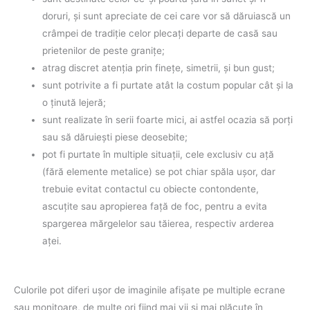
doruri, şi sunt apreciate de cei care vor să dăruiască un
crâmpei de tradiţie celor plecaţi departe de casă sau
prietenilor de peste graniţe;
atrag discret atenţia prin fineţe, simetrii, şi bun gust;
sunt potrivite a fi purtate atât la costum popular cât şi la
o ţinută lejeră;
sunt realizate în serii foarte mici, ai astfel ocazia să porţi
sau să dăruieşti piese deosebite;
pot fi purtate în multiple situaţii, cele exclusiv cu aţă
(fără elemente metalice) se pot chiar spăla uşor, dar
trebuie evitat contactul cu obiecte contondente,
ascuţite sau apropierea faţă de foc, pentru a evita
spargerea mărgelelor sau tăierea, respectiv arderea
aţei.
Culorile pot diferi uşor de imaginile afişate pe multiple ecrane
sau monitoare, de multe ori fiind mai vii şi mai plăcute în