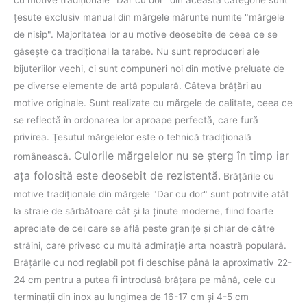
țesute exclusiv manual din mărgele mărunte numite "mărgele
de nisip". Majoritatea lor au motive deosebite de ceea ce se
găseşte ca tradiţional la tarabe. Nu sunt reproduceri ale
bijuteriilor vechi, ci sunt compuneri noi din motive preluate de
pe diverse elemente de artă populară. Câteva brăţări au
motive originale. Sunt realizate cu mărgele de calitate, ceea ce
se reflectă în ordonarea lor aproape perfectă, care fură
privirea. Ţesutul mărgelelor este o tehnică tradiţională
Culorile mărgelelor nu se şterg în timp iar
românească.
aţa folosită este deosebit de rezistentă.
Brăţările cu
motive tradiţionale din mărgele "Dar cu dor" sunt potrivite atât
la straie de sărbătoare cât şi la ţinute moderne, fiind foarte
apreciate de cei care se află peste graniţe şi chiar de către
străini, care privesc cu multă admiraţie arta noastră populară.
Brățările cu nod reglabil pot fi deschise până la aproximativ 22-
24 cm pentru a putea fi introdusă brăţara pe mână, cele cu
terminații din inox au lungimea de 16-17 cm și 4-5 cm