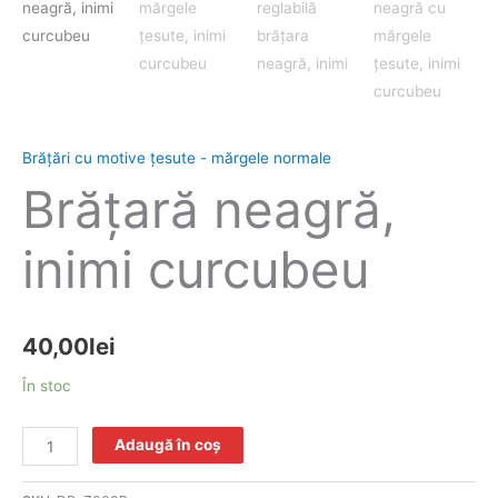
Brăţări cu motive țesute - mărgele normale
Brăţară neagră,
inimi curcubeu
40,00
lei
În stoc
Adaugă în coș