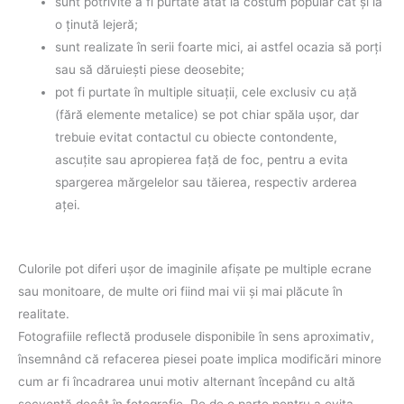
sunt potrivite a fi purtate atât la costum popular cât şi la
o ţinută lejeră;
sunt realizate în serii foarte mici, ai astfel ocazia să porţi
sau să dăruieşti piese deosebite;
pot fi purtate în multiple situaţii, cele exclusiv cu aţă
(fără elemente metalice) se pot chiar spăla uşor, dar
trebuie evitat contactul cu obiecte contondente,
ascuţite sau apropierea faţă de foc, pentru a evita
spargerea mărgelelor sau tăierea, respectiv arderea
aţei.
Culorile pot diferi uşor de imaginile afişate pe multiple ecrane
sau monitoare, de multe ori fiind mai vii şi mai plăcute în
realitate.
Fotografiile reflectă produsele disponibile în sens aproximativ,
însemnând că refacerea piesei poate implica modificări minore
cum ar fi încadrarea unui motiv alternant începând cu altă
secvenţă decât în fotografie. Pe de o parte pentru a evita