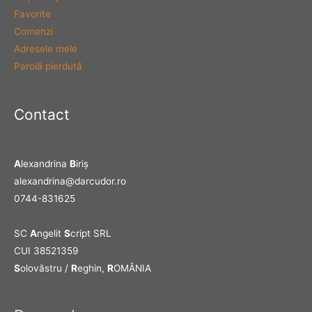
Favorite
Comenzi
Adresele mele
Parolă pierdută
Contact
A
lexandrina
B
iriş
alexandrina@darcudor.ro
0744-831625
SC
A
ngelit
S
cript SRL
CUI 38521359
S
olovăstru /
R
eghin,
R
OMÂNIA