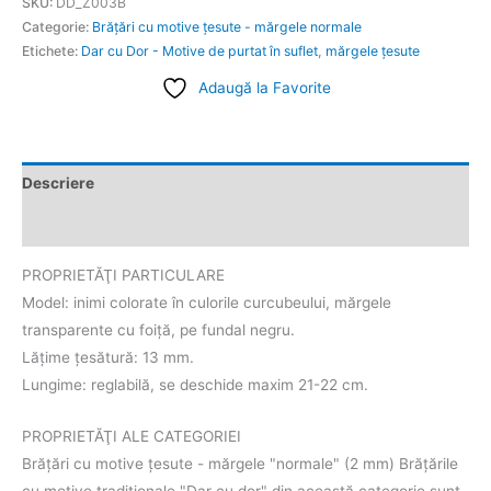
SKU:
DD_Z003B
Categorie:
Brăţări cu motive țesute - mărgele normale
Etichete:
Dar cu Dor - Motive de purtat în suflet
,
mărgele ţesute
Adaugă la Favorite
Descriere
Informații suplimentare
PROPRIETĂŢI PARTICULARE
Model: inimi colorate în culorile curcubeului, mărgele
transparente cu foiţă, pe fundal negru.
Lățime țesătură: 13 mm.
Lungime: reglabilă, se deschide maxim 21-22 cm.
PROPRIETĂŢI ALE CATEGORIEI
Brăţări cu motive țesute - mărgele "normale" (2 mm) Brăţările
cu motive tradiţionale "Dar cu dor" din această categorie sunt