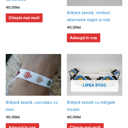
40,00
lei
Brăţara ţesută, romburi
Citește mai mult
alternante negre şi roşii
40,00
lei
Adaugă în coș
LIPSA STOC
Brăţară ţesută, curcubeu cu
Brăţară ţesută cu mărgele
inimi
tricolor
40,00
lei
40,00
lei
Adaugă în coș
Citește mai mult