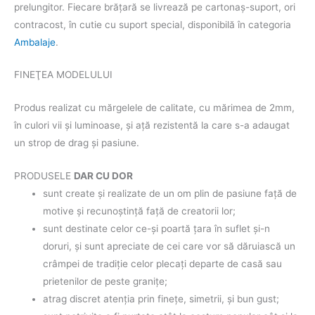
prelungitor. Fiecare brăţară se livrează pe cartonaş-suport, ori
contracost, în cutie cu suport special, disponibilă în categoria
Ambalaje
.
FINEŢEA MODELULUI
Produs realizat cu mărgelele de calitate, cu mărimea de 2mm,
în culori vii şi luminoase, şi aţă rezistentă la care s-a adaugat
un strop de drag şi pasiune.
PRODUSELE
DAR CU DOR
sunt create şi realizate de un om plin de pasiune faţă de
motive şi recunoştinţă faţă de creatorii lor;
sunt destinate celor ce-şi poartă ţara în suflet şi-n
doruri, şi sunt apreciate de cei care vor să dăruiască un
crâmpei de tradiţie celor plecaţi departe de casă sau
prietenilor de peste graniţe;
atrag discret atenţia prin fineţe, simetrii, şi bun gust;