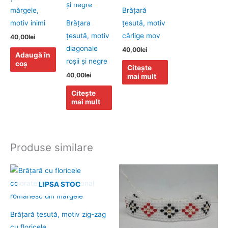
mărgele,
Brăţară
motiv inimi
Brăţara
ţesută, motiv
ţesută, motiv
cârlige mov
40,00
lei
diagonale
40,00
lei
Adaugă în
roşii şi negre
coș
Citește
40,00
lei
mai mult
Citește
mai mult
Produse similare
LIPSA STOC
Brăţară ţesută, motiv zig-zag
cu floricele