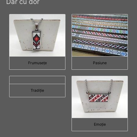
Dar cu dor
Frumuseţe
Pasiune
Tradiţie
Emoţie