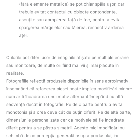
(fără elemente metalice) se pot chiar spăla uşor, dar
trebuie evitat contactul cu obiecte contondente,
ascuţite sau apropierea faţă de foc, pentru a evita
spargerea mărgelelor sau tăierea, respectiv arderea
aţei.
Culorile pot diferi uşor de imaginile afişate pe multiple ecrane
sau monitoare, de multe ori fiind mai vii şi mai plăcute în
realitate.
Fotografiile reflectă produsele disponibile în sens aproximativ,
însemnând că refacerea piesei poate implica modificări minore
cum ar fi încadrarea unui motiv alternant începând cu altă
secvenţă decât în fotografie. Pe de o parte pentru a evita
monotonia şi a crea ceva cât de puţin diferit. Pe de altă parte,
dimensiunile personalizate cer ca motivele să fie încadrate
diferit pentru a se păstra simetrii. Aceste mici modificări nu
schimbă deloc percepţia generală asupra produsului, iar