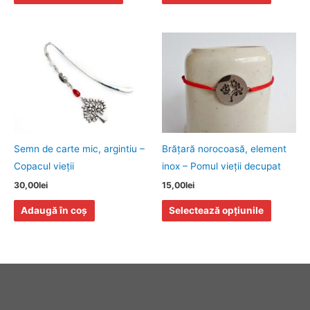
pagina
pagina
produsului.
produsulu
Acest
produs
are
mai
multe
variații.
Opțiunile
Semn de carte mic, argintiu –
Brăţară norocoasă, element
pot
Copacul vieţii
inox – Pomul vieţii decupat
fi
30,00
lei
15,00
lei
alese
Adaugă în coș
Selectează opțiunile
în
pagina
produsulu