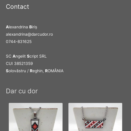
Contact
A
lexandrina
B
iriş
alexandrina@darcudor.ro
0744-831625
SC
A
ngelit
S
cript SRL
CUI 38521359
S
olovăstru /
R
eghin,
R
OMÂNIA
Dar cu dor