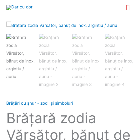
Skip
Mai
to
Me
content
Cantitate
Brăţară
zodia
Vărsător,
bănuţ
de
inox,
argintiu
/
auriu
Brățări cu șnur - zodii și simboluri
Brăţară zodia
Vărsător, bănuţ de