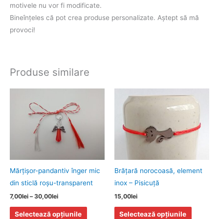
motivele nu vor fi modificate.
Bineînţeles că pot crea produse personalizate. Aştept să mă
provoci!
Produse similare
Interval
Acest
Acest
de
produs
produs
prețuri:
7,00lei
are
are
până
mai
mai
la
30,00lei
multe
multe
variații.
variații.
Opțiunile
Opțiunile
Mărţişor-pandantiv înger mic
Brăţară norocoasă, element
pot
pot
din sticlă roşu-transparent
inox – Pisicuţă
fi
fi
7,00
lei
–
30,00
lei
15,00
lei
alese
alese
Selectează opțiunile
Selectează opțiunile
în
în