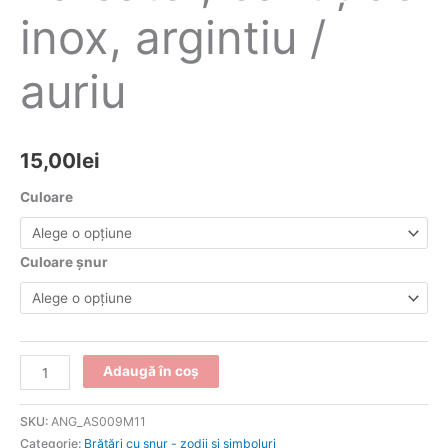
inox, argintiu /
auriu
15,00
lei
Culoare
Culoare șnur
Adaugă în coș
SKU:
ANG_AS009M11
Categorie:
Brățări cu șnur - zodii și simboluri