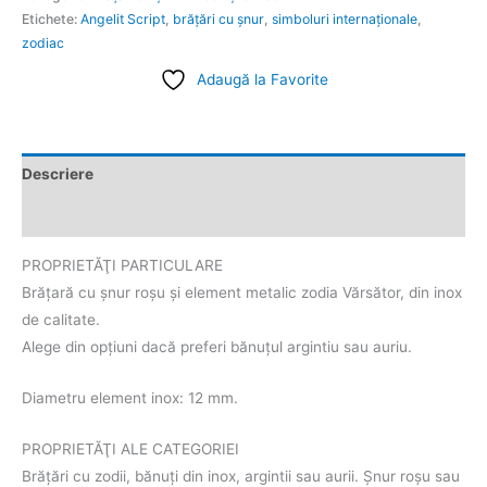
Etichete:
Angelit Script
,
brăţări cu şnur
,
simboluri internaţionale
,
zodiac
Adaugă la Favorite
Descriere
Informații suplimentare
PROPRIETĂŢI PARTICULARE
Brăţară cu şnur roşu şi element metalic zodia Vărsător, din inox
de calitate.
Alege din opţiuni dacă preferi bănuţul argintiu sau auriu.
Diametru element inox: 12 mm.
PROPRIETĂŢI ALE CATEGORIEI
Brăţări cu zodii, bănuţi din inox, argintii sau aurii. Şnur roşu sau