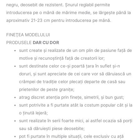
negru, deosebit de rezistent. Şnurul reglabil permite
introducerea pe o mână de mărime medie, se lărgeşte până la
aproximativ 21-23 cm pentru introducerea pe mână.
FINEŢEA MODELULUI
PRODUSELE
DAR CU DOR
sunt create şi realizate de un om plin de pasiune faţă de
motive şi recunoştinţă faţă de creatorii lor;
sunt destinate celor ce-şi poartă ţara în suflet şi-n
doruri, şi sunt apreciate de cei care vor să dăruiască un
crâmpei de tradiţie celor plecaţi departe de casă sau
prietenilor de peste graniţe;
atrag discret atenţia prin fineţe, simetrii, şi bun gust;
sunt potrivite a fi purtate atât la costum popular cât şi la
o ţinută lejeră;
sunt realizate în serii foarte mici, ai astfel ocazia să porţi
sau să dăruieşti piese deosebite;
pot fi purtate în multiple situaţii, cele exclusiv cu aţă