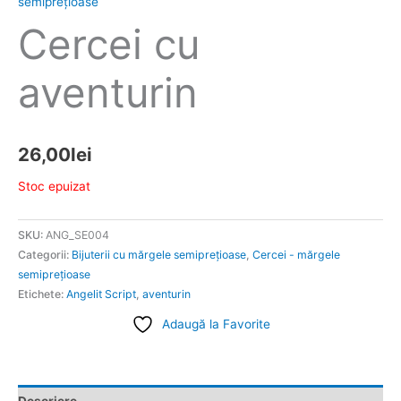
semipreţioase
Cercei cu
aventurin
26,00
lei
Stoc epuizat
SKU:
ANG_SE004
Categorii:
Bijuterii cu mărgele semipreţioase
,
Cercei - mărgele
semipreţioase
Etichete:
Angelit Script
,
aventurin
Adaugă la Favorite