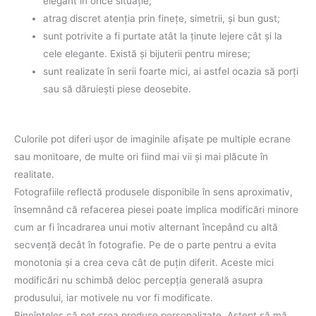
elegant în orice situaţie;
atrag discret atenţia prin fineţe, simetrii, şi bun gust;
sunt potrivite a fi purtate atât la ţinute lejere cât şi la
cele elegante. Există şi bijuterii pentru mirese;
sunt realizate în serii foarte mici, ai astfel ocazia să porţi
sau să dăruieşti piese deosebite.
Culorile pot diferi uşor de imaginile afişate pe multiple ecrane
sau monitoare, de multe ori fiind mai vii şi mai plăcute în
realitate.
Fotografiile reflectă produsele disponibile în sens aproximativ,
însemnând că refacerea piesei poate implica modificări minore
cum ar fi încadrarea unui motiv alternant începând cu altă
secvenţă decât în fotografie. Pe de o parte pentru a evita
monotonia şi a crea ceva cât de puţin diferit. Aceste mici
modificări nu schimbă deloc percepţia generală asupra
produsului, iar motivele nu vor fi modificate.
Bineînţeles că pot crea produse personalizate. Aştept să mă