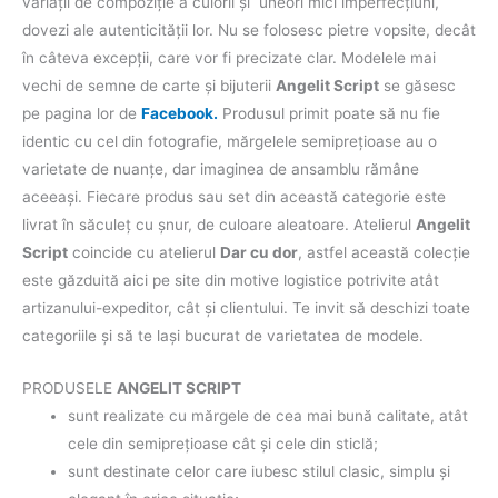
variaţii de compoziţie a culorii şi uneori mici imperfecţiuni,
dovezi ale autenticităţii lor. Nu se folosesc pietre vopsite, decât
în câteva excepţii, care vor fi precizate clar. Modelele mai
vechi de semne de carte şi bijuterii
Angelit Script
se găsesc
pe pagina lor de
Facebook.
Produsul primit poate să nu fie
identic cu cel din fotografie, mărgelele semipreţioase au o
varietate de nuanţe, dar imaginea de ansamblu rămâne
aceeaşi. Fiecare produs sau set din această categorie este
livrat în săculeț cu șnur, de culoare aleatoare. Atelierul
Angelit
Script
coincide cu atelierul
Dar cu dor
, astfel această colecţie
este găzduită aici pe site din motive logistice potrivite atât
artizanului-expeditor, cât şi clientului. Te invit să deschizi toate
categoriile şi să te laşi bucurat de varietatea de modele.
PRODUSELE
ANGELIT SCRIPT
sunt realizate cu mărgele de cea mai bună calitate, atât
cele din semipreţioase cât şi cele din sticlă;
sunt destinate celor care iubesc stilul clasic, simplu şi