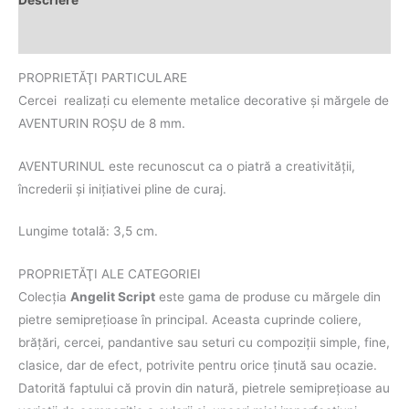
Descriere
Informații suplimentare
PROPRIETĂŢI PARTICULARE
Cercei realizaţi cu elemente metalice decorative și mărgele de
AVENTURIN ROȘU de 8 mm.
AVENTURINUL este recunoscut ca o piatră a creativității,
încrederii și inițiativei pline de curaj.
Lungime totală: 3,5 cm.
PROPRIETĂŢI ALE CATEGORIEI
Colecţia
Angelit Script
este gama de produse cu mărgele din
pietre semipreţioase în principal. Aceasta cuprinde coliere,
brăţări, cercei, pandantive sau seturi cu compoziţii simple, fine,
clasice, dar de efect, potrivite pentru orice ţinută sau ocazie.
Datorită faptului că provin din natură, pietrele semipreţioase au