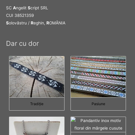
SC
A
ngelit
S
cript SRL
CUI 38521359
S
olovăstru /
R
eghin,
R
OMÂNIA
Dar cu dor
Tradiţie
Pasiune