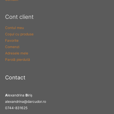
Cont client
Contul meu
Coşul cu produse
Favorite
Comenzi
Adresele mele
Parolă pierdută
Contact
A
lexandrina
B
iriş
alexandrina@darcudor.ro
0744-831625