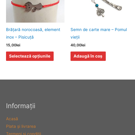
mai
multe
variații.
Opțiunile
Brăţară norocoasă, element
Semn de carte mare – Pomul
pot
inox – Pisicuţă
vieţii
fi
15,00
lei
40,00
lei
alese
Selectează opțiunile
Adaugă în coș
în
pagina
produsului.
Informaţii
Acasă
Plata şi livrarea
Termeni şi condiţii