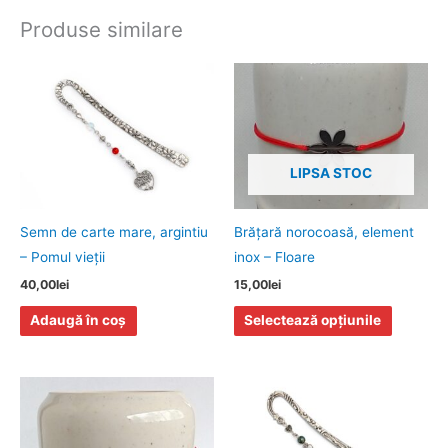
Produse similare
Acest
produs
are
mai
LIPSA STOC
multe
variații.
Opțiunile
Semn de carte mare, argintiu
Brăţară norocoasă, element
pot
– Pomul vieţii
inox – Floare
fi
40,00
lei
15,00
lei
alese
Adaugă în coș
Selectează opțiunile
în
pagina
produsulu
Acest
produs
are