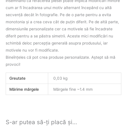
însemnând că refacerea piesei poate implica modificări minore
cum ar fi încadrarea unui motiv alternant începând cu altă
secvenţă decât în fotografie. Pe de o parte pentru a evita
monotonia şi a crea ceva cât de puţin diferit. Pe de altă parte,
dimensiunile personalizate cer ca motivele să fie încadrate
diferit pentru a se păstra simetrii. Aceste mici modificări nu
schimbă deloc percepţia generală asupra produsului, iar
motivele nu vor fi modificate.
Bineînţeles că pot crea produse personalizate. Aştept să mă
provoci!
Greutate
0,03 kg
Mărime mărgele
Mărgele fine ~1.4 mm
S-ar putea să-ți placă și…