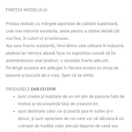
FINEŢEA MODELULUI
Produs realizat cu mărgele japoneze de calitate superioară,
cele mai mărunte existente, alese pentru a obţine detalii cât
mai fine, în culori vii şi luminoase.
Aţa este foarte rezistentă, fiind dintre cele utilizate în industria
pielăriei iar tehnica aleasă face ca suprafaţa cusută să fie
asemănătoare unei ţesături, o senzaţie foarte plăcută.
Pe lângă acestea am adăugat în fiecare produs un strop de
pasiune şi bucuria de a crea. Sper că se simte.
PRODUSELE
DAR CU DOR
sunt create şi realizate de un om plin de pasiune faţă de
motive şi recunoştinţă faţă de creatorii lor;
sunt destinate celor ce-şi poartă ţara în suflet şi-n
doruri, şi sunt apreciate de cei care vor să dăruiască un
crâmpei de tradiţie celor plecaţi departe de casă sau