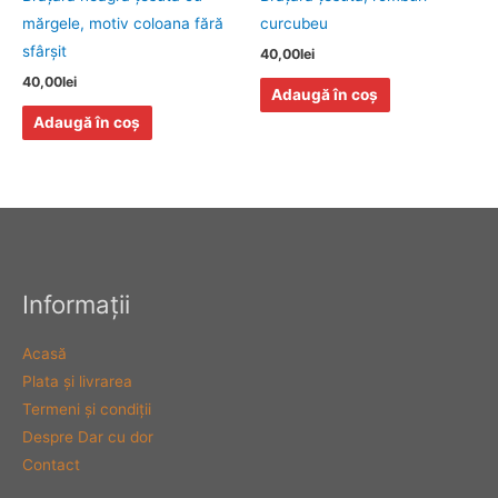
mărgele, motiv coloana fără
curcubeu
sfârşit
40,00
lei
40,00
lei
Adaugă în coș
Adaugă în coș
Informaţii
Acasă
Plata şi livrarea
Termeni şi condiţii
Despre Dar cu dor
Contact