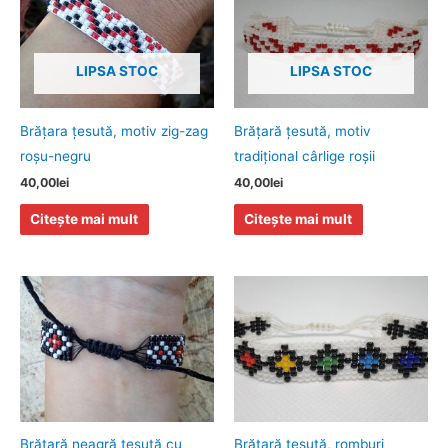
LIPSA STOC
LIPSA STOC
Brăţara ţesută, motiv zig-zag
Brăţară ţesută, motiv
roşu-negru
tradiţional cârlige roşii
40,00
lei
40,00
lei
Citește mai mult
Citește mai mult
Brăţară neagră ţesută cu
Brăţară ţesută, romburi