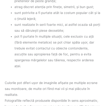
prietenilor de peste graniţe;
atrag discret atenţia prin fineţe, simetrii, şi bun gust;
sunt potrivite a fi purtate atât la costum popular cât şi la
o ţinută lejeră;
sunt realizate în serii foarte mici, ai astfel ocazia să porţi
sau să dăruieşti piese deosebite;
pot fi purtate în multiple situaţii, cele exclusiv cu aţă
(fără elemente metalice) se pot chiar spăla uşor, dar
trebuie evitat contactul cu obiecte contondente,
ascuţite sau apropierea faţă de foc, pentru a evita
spargerea mărgelelor sau tăierea, respectiv arderea
aţei.
Culorile pot diferi uşor de imaginile afişate pe multiple ecrane
sau monitoare, de multe ori fiind mai vii şi mai plăcute în
realitate.
Fotografiile reflectă produsele disponibile în sens aproximativ,