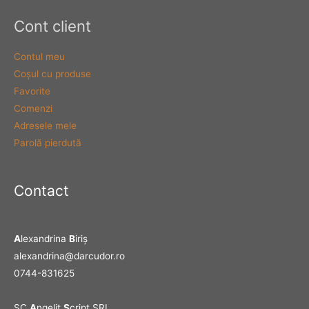
Cont client
Contul meu
Coşul cu produse
Favorite
Comenzi
Adresele mele
Parolă pierdută
Contact
A
lexandrina
B
iriş
alexandrina@darcudor.ro
0744-831625
SC
A
ngelit
S
cript SRL