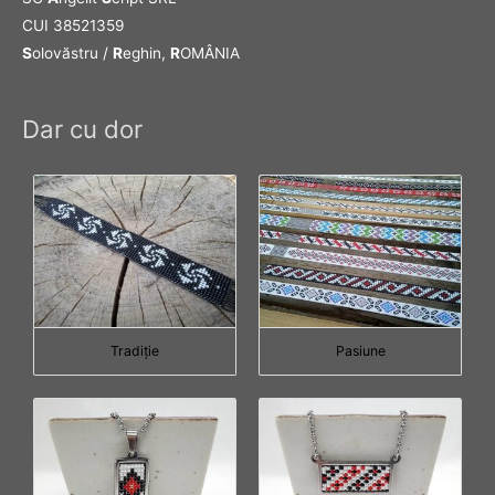
CUI 38521359
S
olovăstru /
R
eghin,
R
OMÂNIA
Dar cu dor
Tradiţie
Pasiune