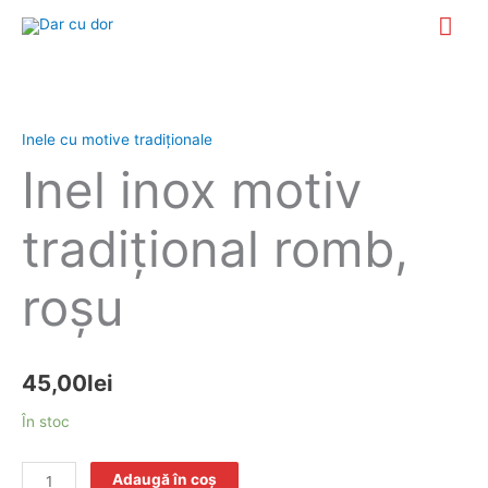
Skip
Mai
to
Me
content
Cantitate
Inel
Inele cu motive tradiționale
inox
motiv
Inel inox motiv
tradiţional
romb,
tradiţional romb,
roşu
roşu
45,00
lei
În stoc
Adaugă în coș