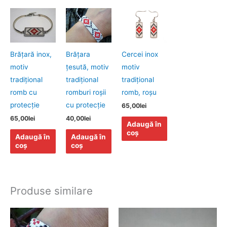
Brăţară inox,
Brăţara
Cercei inox
motiv
ţesută, motiv
motiv
tradiţional
tradiţional
tradiţional
romb cu
romburi roşii
romb, roşu
protecţie
cu protecţie
65,00
lei
65,00
lei
40,00
lei
Adaugă în
coș
Adaugă în
Adaugă în
coș
coș
Produse similare