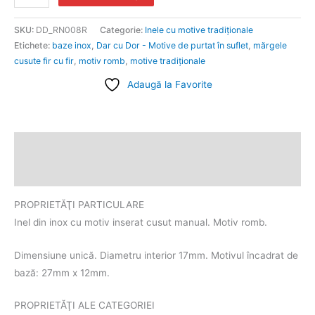
SKU:
DD_RN008R
Categorie:
Inele cu motive tradiționale
Etichete:
baze inox
,
Dar cu Dor - Motive de purtat în suflet
,
mărgele
cusute fir cu fir
,
motiv romb
,
motive tradiţionale
Adaugă la Favorite
Descriere
Informații suplimentare
PROPRIETĂŢI PARTICULARE
Inel din inox cu motiv inserat cusut manual. Motiv romb.
Dimensiune unică. Diametru interior 17mm. Motivul încadrat de
bază: 27mm x 12mm.
PROPRIETĂŢI ALE CATEGORIEI