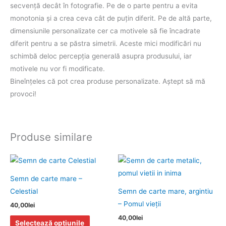
secvenţă decât în fotografie. Pe de o parte pentru a evita
monotonia şi a crea ceva cât de puţin diferit. Pe de altă parte,
dimensiunile personalizate cer ca motivele să fie încadrate
diferit pentru a se păstra simetrii. Aceste mici modificări nu
schimbă deloc percepţia generală asupra produsului, iar
motivele nu vor fi modificate.
Bineînţeles că pot crea produse personalizate. Aştept să mă
provoci!
Produse similare
Acest
produs
Semn de carte mare –
are
Celestial
Semn de carte mare, argintiu
mai
– Pomul vieţii
40,00
lei
multe
40,00
lei
variații.
Selectează opțiunile