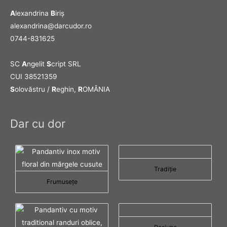
A
lexandrina
B
iriş
alexandrina@darcudor.ro
0744-831625
SC
A
ngelit
S
cript SRL
CUI 38521359
S
olovăstru /
R
eghin,
R
OMÂNIA
Dar cu dor
Tradiţie
Frumuseţe