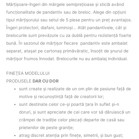
Mărțișoare-îngeri din mărgele semiprețioase și sticlă având
funcţionalitate de pandantiv sau de breloc. Alege din opţiuni
tipul mărţişorului sau setul de 5 piese pentru un preţ avantajos.
Îngeri protectori, diafani, luminoşi... Atât pandantivele, cât şi
brelocurile sunt prevăzute cu za dublă pentru rezistenţă foarte
bună. În sezonul de mărțișor fiecare pandantiv este ambalat
separat, ataşat pe cartonaş primăvăratic, însoţit de şnurul de
mărţişor frumos înnodat. Brelocurile nu au ambalaj individual.
FINEŢEA MODELULUI
PRODUSELE
DAR CU DOR
sunt create şi realizate de un om plin de pasiune faţă de
motive şi recunoştinţă faţă de creatorii lor;
sunt destinate celor ce-şi poartă ţara în suflet şi-n
doruri, şi sunt apreciate de cei care vor să dăruiască un
crâmpei de tradiţie celor plecaţi departe de casă sau
prietenilor de peste graniţe;
atrag discret atenţia prin fineţe, simetrii, şi bun gust;