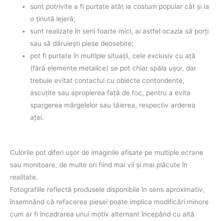
sunt potrivite a fi purtate atât la costum popular cât şi la
o ţinută lejeră;
sunt realizate în serii foarte mici, ai astfel ocazia să porţi
sau să dăruieşti piese deosebite;
pot fi purtate în multiple situaţii, cele exclusiv cu aţă
(fără elemente metalice) se pot chiar spăla uşor, dar
trebuie evitat contactul cu obiecte contondente,
ascuţite sau apropierea faţă de foc, pentru a evita
spargerea mărgelelor sau tăierea, respectiv arderea
aţei.
Culorile pot diferi uşor de imaginile afişate pe multiple ecrane
sau monitoare, de multe ori fiind mai vii şi mai plăcute în
realitate.
Fotografiile reflectă produsele disponibile în sens aproximativ,
însemnând că refacerea piesei poate implica modificări minore
cum ar fi încadrarea unui motiv alternant începând cu altă