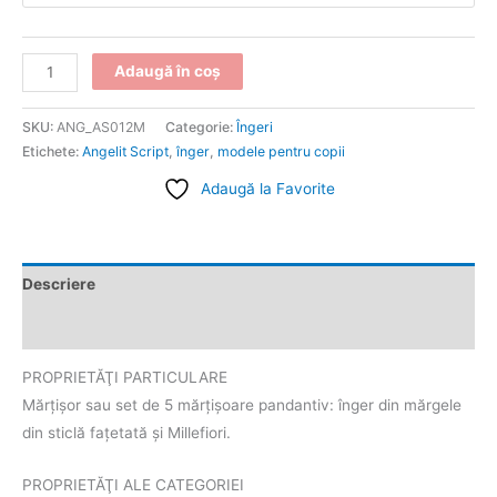
Adaugă în coș
SKU:
ANG_AS012M
Categorie:
Îngeri
Etichete:
Angelit Script
,
înger
,
modele pentru copii
Adaugă la Favorite
Descriere
Informații suplimentare
PROPRIETĂŢI PARTICULARE
Mărţişor sau set de 5 mărţişoare pandantiv: înger din mărgele
din sticlă faţetată şi Millefiori.
PROPRIETĂŢI ALE CATEGORIEI