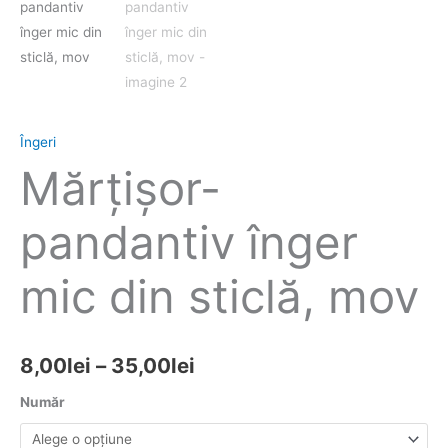
Îngeri
Mărţişor-
pandantiv înger
mic din sticlă, mov
8,00
lei
–
35,00
lei
Număr