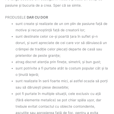
pasiune şi bucuria de a crea. Sper că se simte.
PRODUSELE
DAR CU DOR
sunt create şi realizate de un om plin de pasiune faţă de
motive şi recunoştinţă faţă de creatorii lor;
sunt destinate celor ce-şi poartă ţara în suflet şi-n
doruri, şi sunt apreciate de cei care vor să dăruiască un
crâmpei de tradiţie celor plecaţi departe de casă sau
prietenilor de peste graniţe;
atrag discret atenţia prin fineţe, simetrii, şi bun gust;
sunt potrivite a fi purtate atât la costum popular cât şi la
o ţinută lejeră;
sunt realizate în serii foarte mici, ai astfel ocazia să porţi
sau să dăruieşti piese deosebite;
pot fi purtate în multiple situaţii, cele exclusiv cu aţă
(fără elemente metalice) se pot chiar spăla uşor, dar
trebuie evitat contactul cu obiecte contondente,
ascuţite sau apropierea faţă de foc, pentru a evita