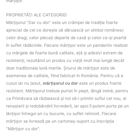
mărțișor.
PROPRIETĂŢI ALE CATEGORIEI
Mărţişorul "Dar cu dor" este un crâmpei de tradiţie foarte
apreciat de cel ce doreşte să dăruiască un simbol românesc
celor dragi, celor plecaţi departe de casă şi celor ce-şi poartă
în suflet rădăcinile. Fiecare mărţişor este un pandantiv realizat
cu mărgele de foarte bună calitate, aţă şi adezivi extrem de
rezistenţi, rezultând un produs cu viaţă mult mai lungă decât
doar tradiţionala lună martie. Şnurul de mărţişor este de
asemenea de calitate, fiind fabricat în România. Pentru că e
cusut iar nu ţesut,
mărţişorul cu dor
este un produs foarte
rezistent. Mărţişorul trebuie purtat în piept, lângă inimă, pentru
ca Primăvara să răzbească şi noi să-i primim suflul cel nou, al
renaşterii şi redobândirii încrederii, iar apoi îl putem purta pe un
lănţişor întregul an cu bucurie, cu suflet reînnoit. Fiecare
mărţişor se livrează pe un cartonaş-suport cu inscripţia
"Mărţişor cu dor".