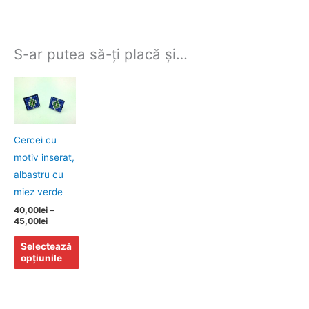
S-ar putea să-ți placă și…
Interval
Acest
de
produs
prețuri:
40,00lei
are
până
mai
la
Cercei cu
45,00lei
multe
motiv inserat,
variații.
albastru cu
Opțiunile
miez verde
pot
40,00
lei
–
45,00
lei
fi
alese
Selectează
în
opțiunile
pagina
produsului.