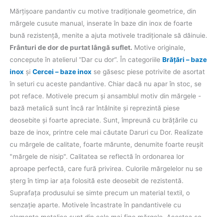
Mărțișoare pandantiv cu motive tradiţionale geometrice, din
mărgele cusute manual, inserate în baze din inox de foarte
bună rezistenţă, menite a ajuta motivele tradiţionale să dăinuie.
Frânturi de dor de purtat lângă suflet.
Motive originale,
concepute în atelierul “Dar cu dor”. În categoriile
Brăţări – baze
inox
şi
Cercei – baze inox
se găsesc piese potrivite de asortat
în seturi cu aceste pandantive. Chiar dacă nu apar în stoc, se
pot reface. Motivele precum şi ansamblul motiv din mărgele -
bază metalică sunt încă rar întâlnite şi reprezintă piese
deosebite şi foarte apreciate. Sunt, împreună cu brăţările cu
baze de inox, printre cele mai căutate Daruri cu Dor. Realizate
cu mărgele de calitate, foarte mărunte, denumite foarte reuşit
"mărgele de nisip". Calitatea se reflectă în ordonarea lor
aproape perfectă, care fură privirea. Culorile mărgelelor nu se
şterg în timp iar aţa folosită este deosebit de rezistentă.
Suprafaţa produsului se simte precum un material textil, o
senzaţie aparte. Motivele încastrate în pandantivele cu