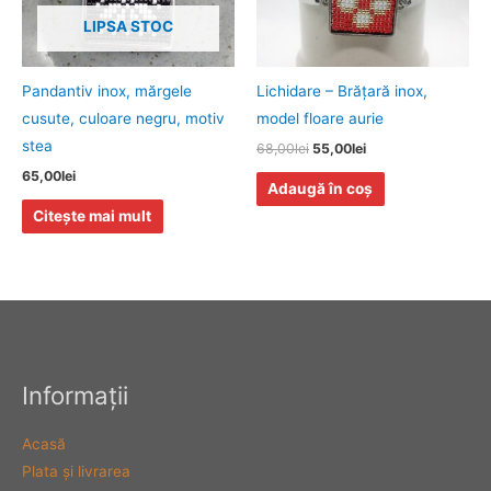
LIPSA STOC
Pandantiv inox, mărgele
Lichidare – Brăţară inox,
cusute, culoare negru, motiv
model floare aurie
stea
68,00
lei
55,00
lei
65,00
lei
Adaugă în coș
Citește mai mult
Informaţii
Acasă
Plata şi livrarea