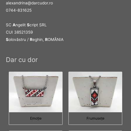
alexandrina@darcudor.ro
0744-831625
SC
A
ngelit
S
cript SRL
CUI 38521359
S
olovăstru /
R
eghin,
R
OMÂNIA
Dar cu dor
Emoţie
Frumuseţe