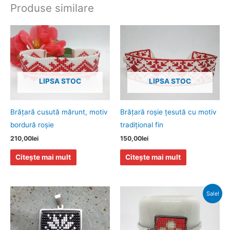
Produse similare
LIPSA STOC
LIPSA STOC
Brăţară cusută mărunt, motiv
Brăţară roşie ţesută cu motiv
bordură roşie
tradiţional fin
210,00
lei
150,00
lei
Citește mai mult
Citește mai mult
Prețul
Prețul
Sale!
inițial
curent
a
este:
fost:
55,00lei.
68,00lei.