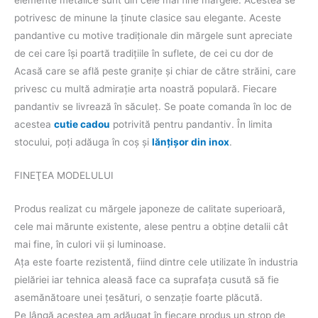
elemente metalice sunt din cele mai fine mărgele. Acestea se
potrivesc de minune la ţinute clasice sau elegante. Aceste
pandantive cu motive tradiţionale din mărgele sunt apreciate
de cei care îşi poartă tradiţiile în suflete, de cei cu dor de
Acasă care se află peste graniţe şi chiar de către străini, care
privesc cu multă admiraţie arta noastră populară. Fiecare
pandantiv se livrează în săculeţ. Se poate comanda în loc de
acestea
cutie cadou
potrivită pentru pandantiv. În limita
stocului, poţi adăuga în coş şi
lănţişor din inox
.
FINEŢEA MODELULUI
Produs realizat cu mărgele japoneze de calitate superioară,
cele mai mărunte existente, alese pentru a obţine detalii cât
mai fine, în culori vii şi luminoase.
Aţa este foarte rezistentă, fiind dintre cele utilizate în industria
pielăriei iar tehnica aleasă face ca suprafaţa cusută să fie
asemănătoare unei ţesături, o senzaţie foarte plăcută.
Pe lângă acestea am adăugat în fiecare produs un strop de