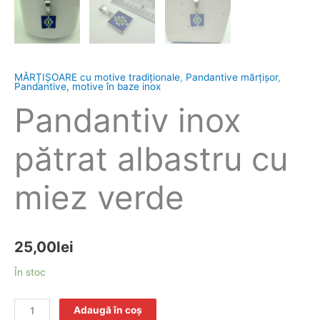
MĂRȚIȘOARE cu motive tradiționale
,
Pandantive mărțișor
,
Pandantive, motive în baze inox
Pandantiv inox
pătrat albastru cu
miez verde
25,00
lei
În stoc
Adaugă în coș