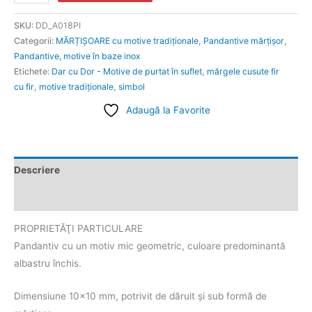
SKU:
DD_A018PI
Categorii:
MĂRȚIȘOARE cu motive tradiționale
,
Pandantive mărțișor
,
Pandantive, motive în baze inox
Etichete:
Dar cu Dor - Motive de purtat în suflet
,
mărgele cusute fir
cu fir
,
motive tradiţionale
,
simbol
Adaugă la Favorite
Descriere
Informații suplimentare
PROPRIETĂŢI PARTICULARE
Pandantiv cu un motiv mic geometric, culoare predominantă
albastru închis.
Dimensiune 10×10 mm, potrivit de dăruit și sub formă de