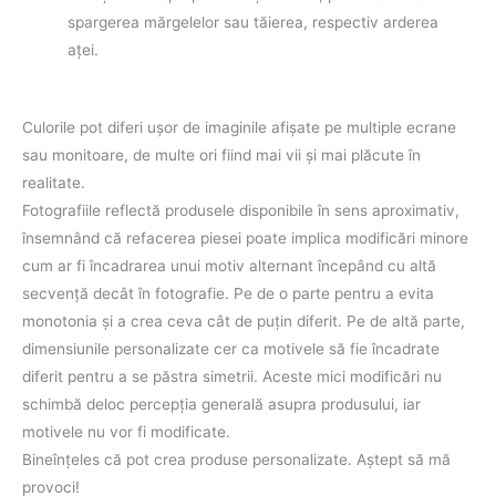
spargerea mărgelelor sau tăierea, respectiv arderea
aţei.
Culorile pot diferi uşor de imaginile afişate pe multiple ecrane
sau monitoare, de multe ori fiind mai vii şi mai plăcute în
realitate.
Fotografiile reflectă produsele disponibile în sens aproximativ,
însemnând că refacerea piesei poate implica modificări minore
cum ar fi încadrarea unui motiv alternant începând cu altă
secvenţă decât în fotografie. Pe de o parte pentru a evita
monotonia şi a crea ceva cât de puţin diferit. Pe de altă parte,
dimensiunile personalizate cer ca motivele să fie încadrate
diferit pentru a se păstra simetrii. Aceste mici modificări nu
schimbă deloc percepţia generală asupra produsului, iar
motivele nu vor fi modificate.
Bineînţeles că pot crea produse personalizate. Aştept să mă
provoci!