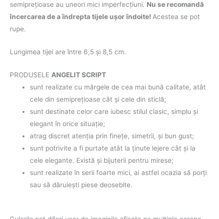
semipreţioase au uneori mici imperfecţiuni.
Nu se recomandă
încercarea de a îndrepta tijele ușor îndoite!
Acestea se pot
rupe.
Lungimea tijei are între 6,5 şi 8,5 cm.
PRODUSELE
ANGELIT SCRIPT
sunt realizate cu mărgele de cea mai bună calitate, atât
cele din semipreţioase cât şi cele din sticlă;
sunt destinate celor care iubesc stilul clasic, simplu şi
elegant în orice situaţie;
atrag discret atenţia prin fineţe, simetrii, şi bun gust;
sunt potrivite a fi purtate atât la ţinute lejere cât şi la
cele elegante. Există şi bijuterii pentru mirese;
sunt realizate în serii foarte mici, ai astfel ocazia să porţi
sau să dăruieşti piese deosebite.