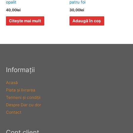
opalit
patru foi
40,00
lei
30,00
lei
Citește mai mult
Adaugă în coș
Informaţii
Acasă
Plata şi livrarea
Termeni şi condiţii
Despre Dar cu dor
Contact
Cont client