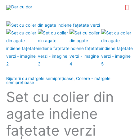
Skip
Mai
to
Me
content
Bijuterii cu mărgele semipreţioase
,
Coliere - mărgele
semipreţioase
Set cu colier din
agate indiene
fațetate verzi