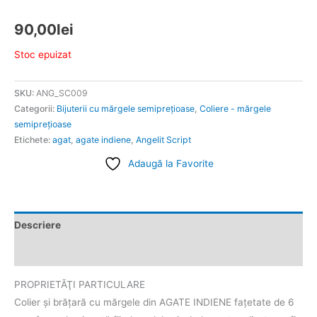
90,00
lei
Stoc epuizat
SKU:
ANG_SC009
Categorii:
Bijuterii cu mărgele semipreţioase
,
Coliere - mărgele
semipreţioase
Etichete:
agat
,
agate indiene
,
Angelit Script
Adaugă la Favorite
Descriere
Informații suplimentare
PROPRIETĂŢI PARTICULARE
Colier și brăţară cu mărgele din AGATE INDIENE fațetate de 6