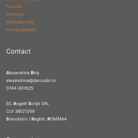
Favorite
Comenzi
Adresele mele
Parolă pierdută
Contact
A
lexandrina
B
iriş
alexandrina@darcudor.ro
0744-831625
SC
A
ngelit
S
cript SRL
CUI 38521359
S
olovăstru /
R
eghin,
R
OMÂNIA