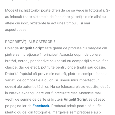
Modelul închizătorilor poate diferi de ce se vede în fotografii. S-
au înlocuit toate sistemele de închidere și tortițele din aliaj cu
altele din inox, rezistente la acțiunea timpului și mai
aspectuoase.
PROPRIETĂŢI ALE CATEGORIEI
Colecţia
Angelit Script
este gama de produse cu mărgele din
pietre semipreţioase în principal. Aceasta cuprinde coliere,
brăţări, cercei, pandantive sau seturi cu compoziţii simple, fine,
clasice, dar de efect, potrivite pentru orice ţinută sau ocazie.
Datorită faptului că provin din natură, pietrele semipreţioase au
variaţii de compoziţie a culorii şi uneori mici imperfecţiuni,
dovezi ale autenticităţii lor. Nu se folosesc pietre vopsite, decât
în câteva excepţii, care vor fi precizate clar. Modelele mai
vechi de semne de carte şi bijuterii
Angelit Script
se găsesc
pe pagina lor de
Facebook.
Produsul primit poate să nu fie
identic cu cel din fotografie, mărgelele semipreţioase au o