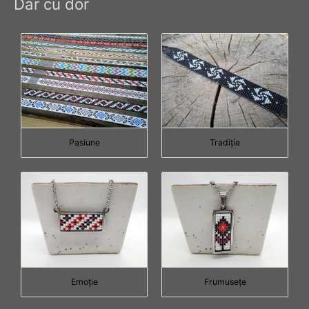
Dar cu dor
Pasiune
Tradiţie
Emoţie
Frumuseţe