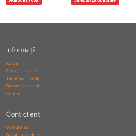
în
pagina
produsulu
Informaţii
Acasă
Plata şi livrarea
Termeni şi condiţii
Despre Dar cu dor
Contact
Cont client
Contul meu
Coşul cu produse