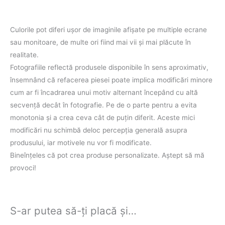
Culorile pot diferi uşor de imaginile afişate pe multiple ecrane
sau monitoare, de multe ori fiind mai vii şi mai plăcute în
realitate.
Fotografiile reflectă produsele disponibile în sens aproximativ,
însemnând că refacerea piesei poate implica modificări minore
cum ar fi încadrarea unui motiv alternant începând cu altă
secvenţă decât în fotografie. Pe de o parte pentru a evita
monotonia şi a crea ceva cât de puţin diferit. Aceste mici
modificări nu schimbă deloc percepţia generală asupra
produsului, iar motivele nu vor fi modificate.
Bineînţeles că pot crea produse personalizate. Aştept să mă
provoci!
S-ar putea să-ți placă și…