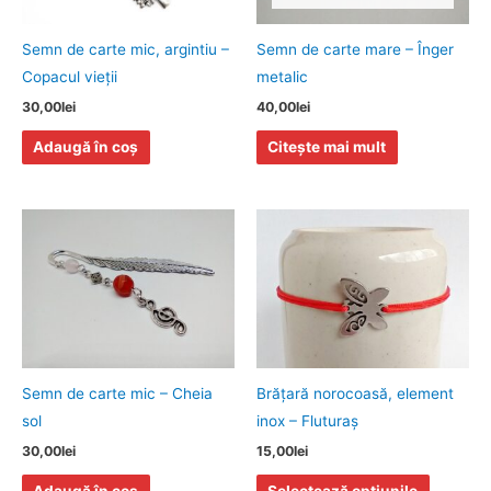
Semn de carte mic, argintiu –
Semn de carte mare – Înger
Copacul vieţii
metalic
30,00
lei
40,00
lei
Adaugă în coș
Citește mai mult
Acest
produs
are
mai
multe
variații.
Opțiunile
Semn de carte mic – Cheia
Brăţară norocoasă, element
pot
sol
inox – Fluturaş
fi
30,00
lei
15,00
lei
alese
Adaugă în coș
Selectează opțiunile