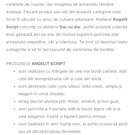
varietate de nuanţe, dar imaginea de ansamblu rămâne
aceeaşi. Fiecare produs sau set din această categorie este
livrat în săculeț cu șnur, de culoare aleatoare. Atelierul
Angelit
Script
coincide cu atelierul
Dar cu dor
, astfel această colecţie
este găzduită aici pe site din motive logistice potrivite atât
artizanului-expeditor, cât şi clientului. Te invit să deschizi toate
categoriile şi să te laşi bucurat de varietatea de modele.
PRODUSELE
ANGELIT SCRIPT
sunt realizate cu mărgele de cea mai bună calitate, atât
cele din semipreţioase cât şi cele din sticlă;
sunt destinate celor care iubesc stilul clasic, simplu şi
elegant în orice situaţie;
atrag discret atenţia prin fineţe, simetrii, şi bun gust;
sunt potrivite a fi purtate atât la ţinute lejere cât şi la
cele elegante. Există şi bijuterii pentru mirese;
sunt realizate în serii foarte mici, ai astfel ocazia să porţi
sau să dăruieşti piese deosebite.