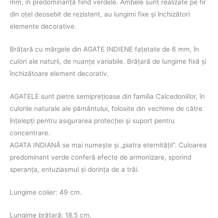
mm, în predominanță fiind verdele. Ambele sunt realizate pe fir
din oțel deosebit de rezistent, au lungimi fixe și închizători
elemente decorative.
Brăţară cu mărgele din AGATE INDIENE fațetate de 6 mm, în
culori ale naturii, de nuanțe variabile. Brățară de lungime fixă și
închizătoare element decorativ.
AGATELE sunt pietre semipreţioase din familia Calcedoniilor, în
culorile naturale ale pământului, folosite din vechime de către
înţelepţi pentru asigurarea protecţiei şi suport pentru
concentrare.
AGATA INDIANĂ se mai numeşte şi „piatra eternităţii”. Culoarea
predominant verde conferă efecte de armonizare, sporind
speranţa, entuziasmul şi dorinţa de a trăi.
Lungime colier: 49 cm.
Lungime brățară: 18,5 cm.