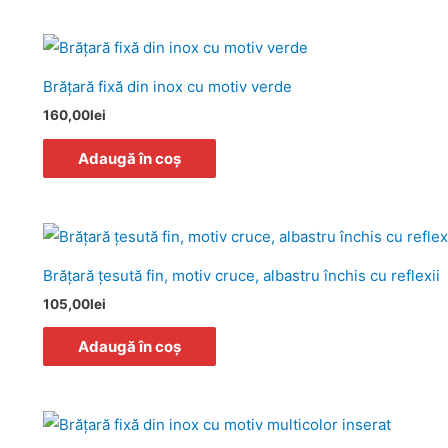
Brăţară fixă din inox cu motiv verde
160,00
lei
Adaugă în coș
Brăţară ţesută fin, motiv cruce, albastru închis cu reflexii
105,00
lei
Adaugă în coș