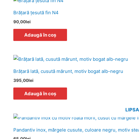
Brăţară ţesută fin N4
90,00
lei
Adaugă în coș
Brăţară lată, cusută mărunt, motiv bogat alb-negru
395,00
lei
Adaugă în coș
LIPS
Pandantiv inox, mărgele cusute, culoare negru, motiv ste
65,00
lei