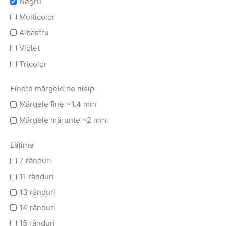
Negru
Multicolor
Albastru
Violet
Tricolor
Finețe mărgele de nisip
Mărgele fine ~1.4 mm
Mărgele mărunte ~2 mm
Lățime
7 rânduri
11 rânduri
13 rânduri
14 rânduri
15 rânduri