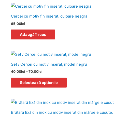
Cercei cu motiv fin inserat, culoare neagră
65,00
lei
Adaugă în coș
Interval
Acest
de
produs
prețuri:
Set / Cercei cu motiv inserat, model negru
40,00lei
are
până
40,00
lei
–
70,00
lei
la
mai
70,00lei
multe
Selectează opțiunile
variații.
Opțiunile
pot
fi
Brăţară fixă din inox cu motiv inserat din mărgele cusute