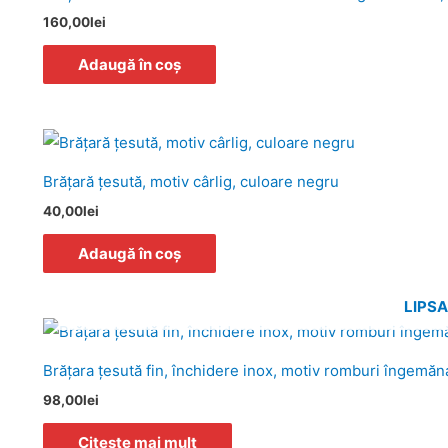
alese
160,00
lei
în
pagina
Adaugă în coș
produsului.
Brăţară ţesută, motiv cârlig, culoare negru
40,00
lei
Adaugă în coș
LIPS
Brăţara ţesută fin, închidere inox, motiv romburi îngemăn
98,00
lei
Citește mai mult