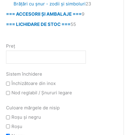
Brățări cu șnur - zodii și simboluri
23
=== ACCESORII ȘI AMBALAJE ===
9
=== LICHIDARE DE STOC ===
55
Preț
Sistem închidere
Închizătoare din inox
Nod reglabil / Șnururi legare
Culoare mărgele de nisip
Roşu şi negru
Roşu