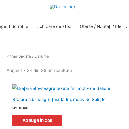
gelit Script
Lichidare de stoc
Oferte / Noutăţi / Idei
Sortat
Prima pagină
/ Darurile
după
cele
mai
Afișez 1 - 24 din 38 de rezultate
recente
Brăţară alb-neagru ţesută fin, motiv de Săliște
95,00
lei
Adaugă în coș