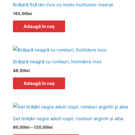
Brăţară fixă din inox cu motiv multicolor inserat
165,00
lei
Adaugă în coș
Brăţară neagră cu romburi, închidere inox
48,00
lei
Adaugă în coș
Interval
Acest
de
produs
prețuri:
Set brăţări negre adult-copil, romburi argintii și albe
80,00lei
are
până
80,00
lei
–
120,00
lei
la
mai