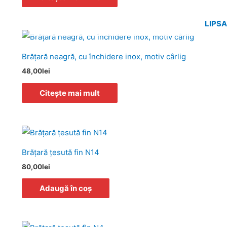
LIPS
Brăţară neagră, cu închidere inox, motiv cârlig
48,00
lei
Citește mai mult
Brăţară ţesută fin N14
80,00
lei
Adaugă în coș