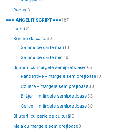
Păpuși
3
=== ANGELIT SCRIPT ===
187
Îngeri
21
Semne de carte
32
Semne de carte mari
13
Semne de carte mici
19
Bijuterii cu mărgele semipreţioase
103
Pandantive - mărgele semiprețioase
10
Coliere - mărgele semipreţioase
30
Brăţări - mărgele semipreţioase
33
Cercei - mărgele semipreţioase
30
Bijuterii cu perle de cultură
15
Mala cu mărgele semiprețioase
3