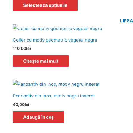
120,00lei
multe
Selectează opțiunile
variații.
Opțiunile
LIPS
pot
fi
Colier cu motiv geometric vegetal negru
alese
110,00
lei
în
pagina
Citește mai mult
produsului.
Pandantiv din inox, motiv negru inserat
40,00
lei
Adaugă în coș