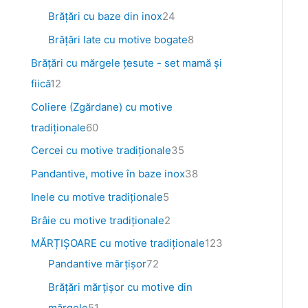
s
s
s
s
s
s
u
e
s
u
s
s
s
s
s
e
s
s
s
u
Brăţări cu baze din inox
24
e
e
e
e
e
e
s
e
s
e
e
e
e
e
e
e
e
s
Brăţări late cu motive bogate
8
e
e
e
Brăţări cu mărgele țesute - set mamă și
fiică
12
Coliere (Zgărdane) cu motive
tradiționale
60
Cercei cu motive tradiționale
35
Pandantive, motive în baze inox
38
Inele cu motive tradiționale
5
Brâie cu motive tradiționale
2
MĂRȚIȘOARE cu motive tradiționale
123
Pandantive mărțișor
72
Brăţări mărţişor cu motive din
mărgele
51