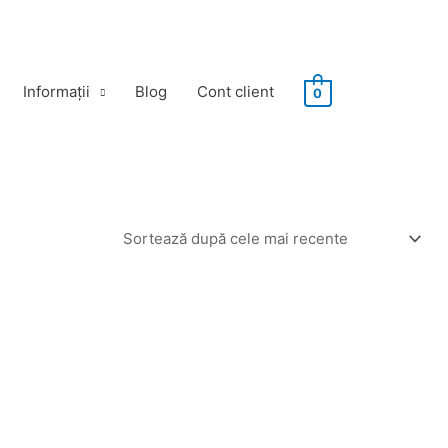
Informații
Blog
Cont client
0