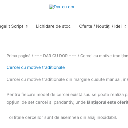
gelit Script
Lichidare de stoc
Oferte / Noutăţi / Idei
Sortat
Prima pagină
/
=== DAR CU DOR ===
/ Cercei cu motive tradițio
după
cele
mai
Cercei cu motive tradiționale
recente
Cercei cu motive tradiţionale din mărgele cusute manual, ins
Pentru fiecare model de cercei există sau se poate realiza pa
opțiuni de set cercei și pandantiv, unde
lănțișorul este oferi
Tortiţele cerceilor sunt de asemnea din aliaj inoxidabil.