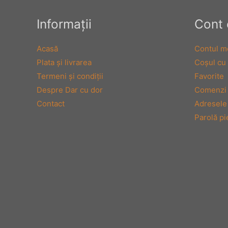
Informaţii
Cont 
Acasă
Contul m
Plata şi livrarea
Coşul cu
Termeni şi condiţii
Favorite
Despre Dar cu dor
Comenzi
Contact
Adresele
Parolă pi