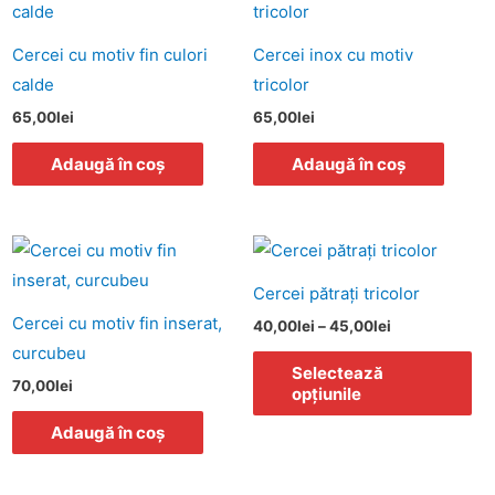
agina
rodusului.
Cercei cu motiv fin culori
Cercei inox cu motiv
calde
tricolor
65,00
lei
65,00
lei
Adaugă în coș
Adaugă în coș
Interval
Ac
de
pr
prețuri:
Cercei pătrați tricolor
40,00lei
ar
până
Cercei cu motiv fin inserat,
40,00
lei
–
45,00
lei
la
ma
curcubeu
45,00lei
mu
Selectează
70,00
lei
opțiunile
var
Opț
Adaugă în coș
po
fi