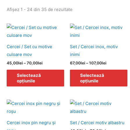
Afișez 1 - 24 din 35 de rezultate
Interval
Interval
Acest
A
de
de
produs
p
prețuri:
prețuri:
45,00lei
67,00lei
are
a
până
până
Cercei / Set cu motive
Set / Cercei inox, motiv
la
mai
la
m
culoare mov
inimi
70,00lei
107,00lei
multe
m
45,00
lei
–
70,00
lei
67,00
lei
–
107,00
lei
variații.
v
Opțiunile
O
Selectează
Selectează
opțiunile
opțiunile
pot
p
fi
fi
alese
a
Interval
A
în
î
de
p
prețuri:
pagina
p
40,00lei
a
produsului.
p
până
Cercei inox pin negru şi
Set / Cercei motiv albastru
la
m