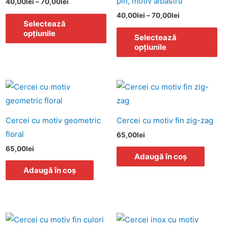
pin, motiv albastru
40,00
lei
–
70,00
lei
70,00lei
70,00lei
ulte
multe
mu
40,00
lei
–
70,00
lei
ariații.
variații.
var
Selectează
opțiunile
pțiunile
Opțiunile
Opț
Selectează
opțiunile
ot
pot
po
fi
fi
lese
alese
al
cest
n
în
în
rodus
agina
pagina
pa
re
rodusului.
produsului.
pro
Cercei cu motiv geometric
Cercei cu motiv fin zig-zag
ai
floral
65,00
lei
ulte
65,00
lei
ariații.
Adaugă în coș
pțiunile
Adaugă în coș
ot
lese
n