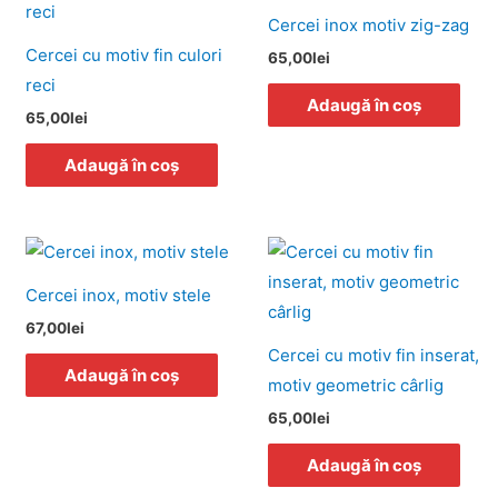
pagina
p
Cercei inox motiv zig-zag
produsului.
p
Cercei cu motiv fin culori
65,00
lei
reci
Adaugă în coș
65,00
lei
Adaugă în coș
Cercei inox, motiv stele
67,00
lei
Cercei cu motiv fin inserat,
Adaugă în coș
motiv geometric cârlig
65,00
lei
Adaugă în coș