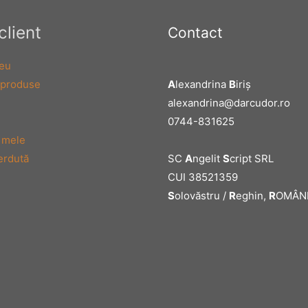
client
Contact
eu
A
lexandrina
B
iriş
 produse
alexandrina@darcudor.ro
0744-831625
 mele
SC
A
ngelit
S
cript SRL
erdută
CUI 38521359
S
olovăstru /
R
eghin,
R
OMÂN