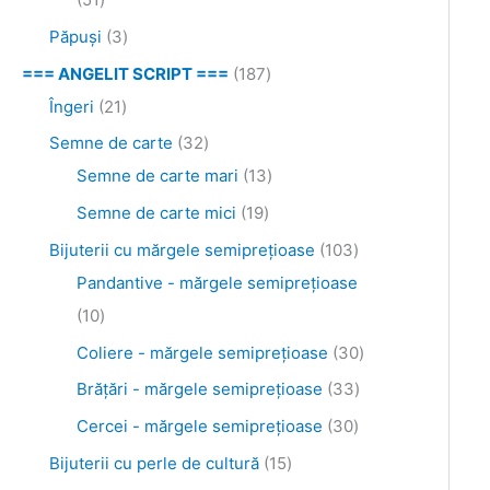
Păpuși
3
=== ANGELIT SCRIPT ===
187
Îngeri
21
Semne de carte
32
Semne de carte mari
13
Semne de carte mici
19
Bijuterii cu mărgele semipreţioase
103
Pandantive - mărgele semiprețioase
10
Coliere - mărgele semipreţioase
30
Brăţări - mărgele semipreţioase
33
Cercei - mărgele semipreţioase
30
Bijuterii cu perle de cultură
15