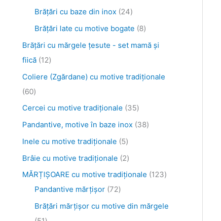
s
s
s
s
s
s
u
e
s
u
s
s
s
s
s
e
s
s
s
u
Brăţări cu baze din inox
24
e
e
e
e
e
e
s
e
s
e
e
e
e
e
e
e
e
s
Brăţări late cu motive bogate
8
e
e
e
Brăţări cu mărgele țesute - set mamă și
fiică
12
Coliere (Zgărdane) cu motive tradiționale
60
Cercei cu motive tradiționale
35
Pandantive, motive în baze inox
38
Inele cu motive tradiționale
5
Brâie cu motive tradiționale
2
MĂRȚIȘOARE cu motive tradiționale
123
Pandantive mărțișor
72
Brăţări mărţişor cu motive din mărgele
51