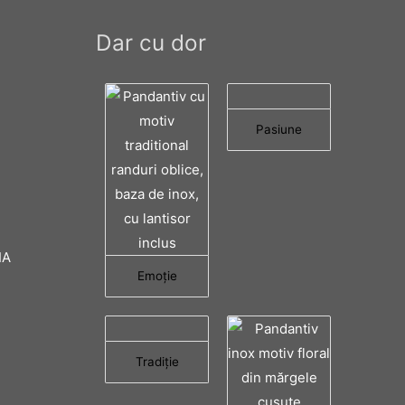
Dar cu dor
Pasiune
IA
Emoţie
Tradiţie