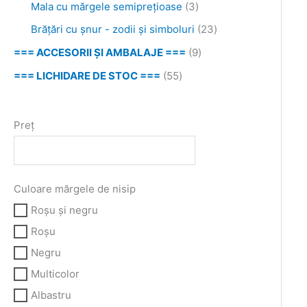
Mala cu mărgele semiprețioase
3
Brățări cu șnur - zodii și simboluri
23
=== ACCESORII ȘI AMBALAJE ===
9
=== LICHIDARE DE STOC ===
55
Preț
Culoare mărgele de nisip
Roşu şi negru
Roşu
Negru
Multicolor
Albastru