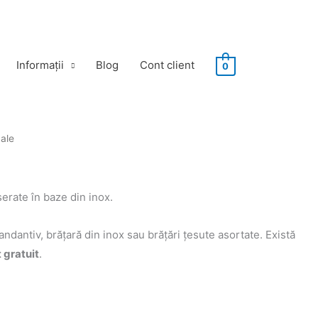
Informații
Blog
Cont client
0
nale
erate în baze din inox.
ndantiv, brăţară din inox sau brăţări ţesute asortate. Există
t gratuit
.