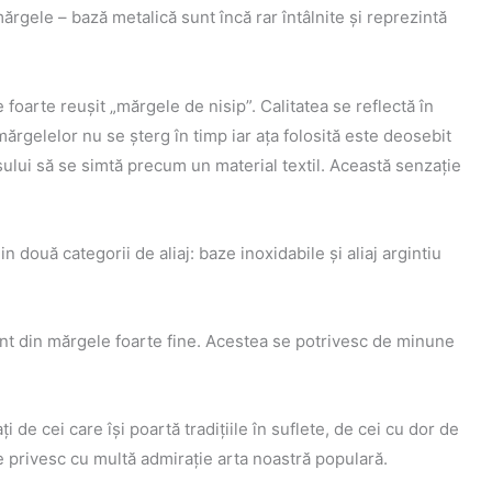
ărgele – bază metalică sunt încă rar întâlnite şi reprezintă
foarte reuşit „mărgele de nisip”. Calitatea se reflectă în
mărgelelor nu se şterg în timp iar aţa folosită este deosebit
ului să se simtă precum un material textil. Această senzaţie
două categorii de aliaj: baze inoxidabile şi aliaj argintiu
nt din mărgele foarte fine. Acestea se potrivesc de minune
 de cei care îşi poartă tradiţiile în suflete, de cei cu dor de
re privesc cu multă admiraţie arta noastră populară.