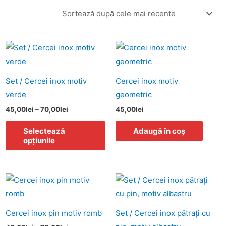
Interval
cest
Acest
de
rodus
produs
prețuri:
45,00lei
re
are
până
Set / Cercei inox motiv
Cercei inox motiv
ai
la
mai
verde
geometric
70,00lei
ulte
multe
45,00
lei
–
70,00
lei
45,00
lei
ariații.
variații.
pțiunile
Opțiunile
Selectează
Adaugă în coș
opțiunile
ot
pot
fi
lese
alese
Interval
Interval
cest
Acest
Ac
n
în
de
de
rodus
produs
pr
prețuri:
prețuri:
agina
pagina
40,00lei
40,00lei
re
are
ar
rodusului.
produsului.
până
până
Cercei inox pin motiv romb
Set / Cercei inox pătraţi cu
ai
la
mai
la
ma