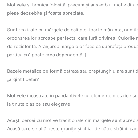
Motivele şi tehnica folosită, precum şi ansamblul motiv din m
piese deosebite şi foarte apreciate.
Sunt realizate cu mărgele de calitate, foarte mărunte, numite 
ordonarea lor aproape perfectă, care fură privirea. Culorile 
de rezistentă. Aranjarea mărgelelor face ca suprafaţa produs
particulară poate crea dependenţă :).
Bazele metalice de formă pătrată sau dreptunghiulară sunt din 
„argint tibetan”.
Motivele încastrate în pandantivele cu elemente metalice su
la ţinute clasice sau elegante.
Aceşti cercei cu motive tradiţionale din mărgele sunt apreciaţi
Acasă care se află peste graniţe şi chiar de către străini, ca