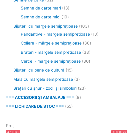
Semne de carte mari
13
Semne de carte mici
19
Bijuterii cu mărgele semipreţioase
103
Pandantive - mărgele semiprețioase
10
Coliere - mărgele semipreţioase
30
Brăţări - mărgele semipreţioase
33
Cercei - mărgele semipreţioase
30
Bijuterii cu perle de cultură
15
Mala cu mărgele semiprețioase
3
Brățări cu șnur - zodii și simboluri
23
=== ACCESORII ȘI AMBALAJE ===
9
=== LICHIDARE DE STOC ===
55
Preț
47.00lei
100.00lei