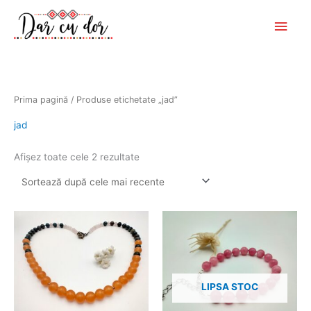
Skip
Main
to
Men
content
Sortat
Prima pagină
/ Produse etichetate „jad”
după
cele
mai
jad
recente
Afișez toate cele 2 rezultate
LIPSA STOC