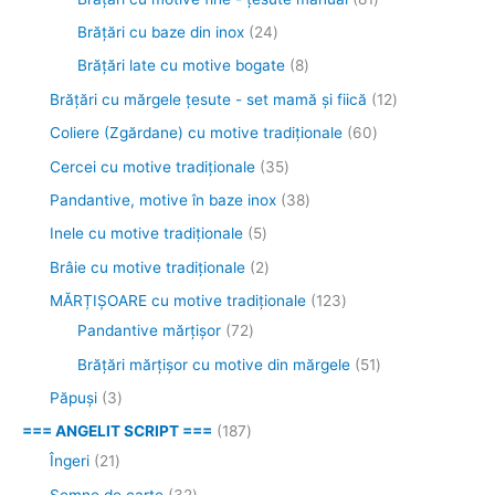
d
e
d
o
u
o
d
s
s
e
e
s
d
d
d
e
e
e
d
d
u
d
d
d
o
s
d
d
d
d
s
Brăţări cu baze din inox
24
u
u
d
s
d
u
e
e
e
u
u
u
u
u
s
u
u
u
d
e
u
u
u
u
e
Brăţări late cu motive bogate
8
s
s
u
e
u
s
s
s
s
s
s
e
s
s
s
u
s
s
s
s
Brăţări cu mărgele țesute - set mamă și fiică
12
e
e
s
s
e
e
e
e
e
e
e
e
e
s
e
e
e
e
Coliere (Zgărdane) cu motive tradiționale
60
e
e
e
Cercei cu motive tradiționale
35
Pandantive, motive în baze inox
38
Inele cu motive tradiționale
5
Brâie cu motive tradiționale
2
MĂRȚIȘOARE cu motive tradiționale
123
Pandantive mărțișor
72
Brăţări mărţişor cu motive din mărgele
51
Păpuși
3
=== ANGELIT SCRIPT ===
187
Îngeri
21
Semne de carte
32