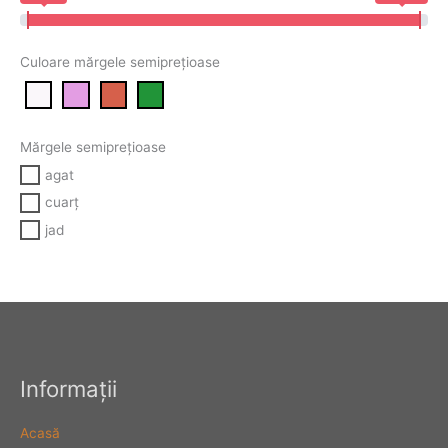
Culoare mărgele semiprețioase
Mărgele semiprețioase
agat
cuarț
jad
Informaţii
Acasă