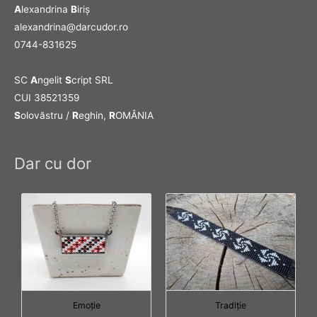
A
lexandrina
B
iriş
alexandrina@darcudor.ro
0744-831625
SC
A
ngelit
S
cript SRL
CUI 38521359
S
olovăstru /
R
eghin,
R
OMÂNIA
Dar cu dor
Emoţie
Tradiţie