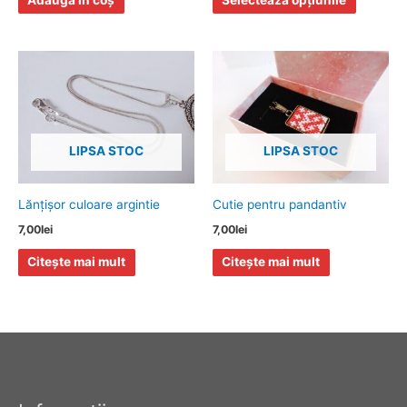
în
pagina
produsulu
LIPSA STOC
LIPSA STOC
Lănţişor culoare argintie
Cutie pentru pandantiv
7,00
lei
7,00
lei
Citește mai mult
Citește mai mult