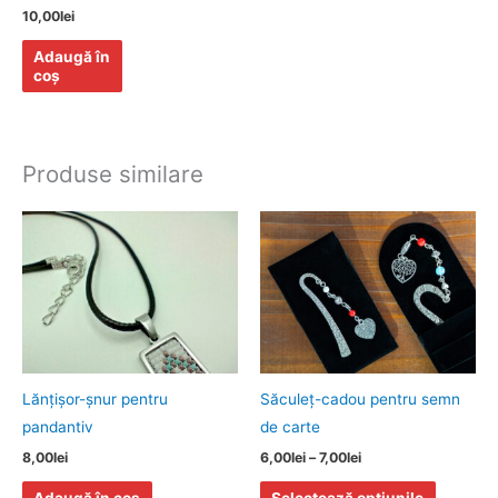
10,00
lei
Adaugă în
coș
Produse similare
Interval
Acest
de
produs
prețuri:
6,00lei
are
până
mai
la
7,00lei
multe
variații.
Opțiunile
Lănţişor-șnur pentru
Săculeţ-cadou pentru semn
pot
pandantiv
de carte
fi
8,00
lei
6,00
lei
–
7,00
lei
alese
Adaugă în coș
Selectează opțiunile