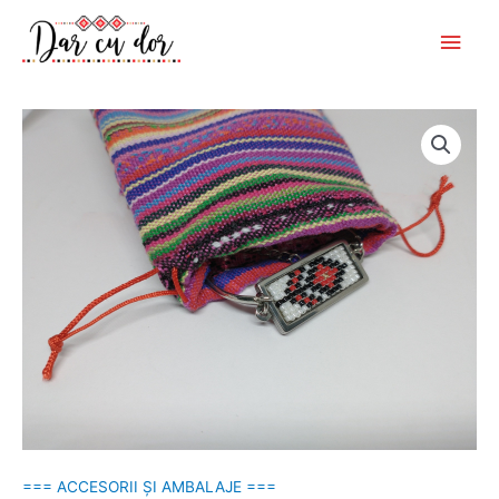
Skip
Main
to
Men
content
=== ACCESORII ȘI AMBALAJE ===