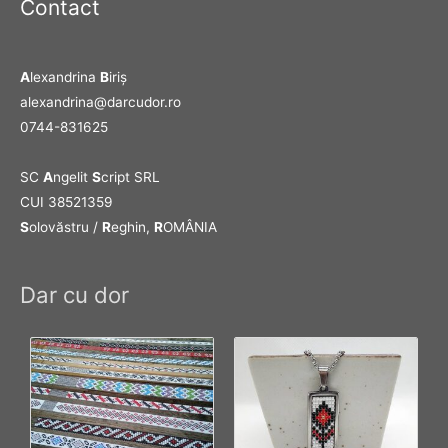
Contact
A
lexandrina
B
iriş
alexandrina@darcudor.ro
0744-831625
SC
A
ngelit
S
cript SRL
CUI 38521359
S
olovăstru /
R
eghin,
R
OMÂNIA
Dar cu dor