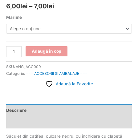
6,00
lei
–
7,00
lei
Mărime
Adaugă în coș
SKU:
ANG_ACC009
Categorie:
=== ACCESORII ȘI AMBALAJE ===
Adaugă la Favorite
Descriere
Informații suplimentare
Săculeţ din catifea, culoare negru, cu închidere cu clapetă