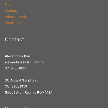
Favorite
Comenzi
Adresele mele
Parolă pierdută
Contact
A
lexandrina
B
iriş
alexandrina@darcudor.ro
0744-831625
SC
A
ngelit
S
cript SRL
CUI 38521359
S
olovăstru /
R
eghin,
R
OMÂNIA