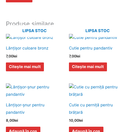
Produse similare
LIPSA STOC
LIPSA STOC
Lănţişor culoare bronz
Cutie pentru pandantiv
7,00
lei
7,00
lei
Citește mai mult
Citește mai mult
Lănţişor-șnur pentru
Cutie cu perniţă pentru
pandantiv
brăţară
8,00
lei
10,00
lei
Adaugă în coș
Adaugă în coș