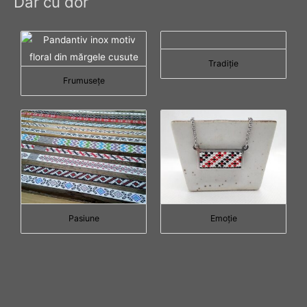
Dar cu dor
Tradiţie
Frumuseţe
Pasiune
Emoţie