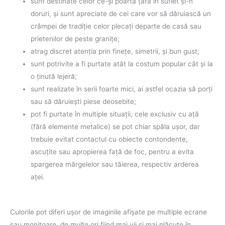
sunt destinate celor ce-şi poartă ţara în suflet şi-n
doruri, şi sunt apreciate de cei care vor să dăruiască un
crâmpei de tradiţie celor plecaţi departe de casă sau
prietenilor de peste graniţe;
atrag discret atenţia prin fineţe, simetrii, şi bun gust;
sunt potrivite a fi purtate atât la costum popular cât şi la
o ţinută lejeră;
sunt realizate în serii foarte mici, ai astfel ocazia să porţi
sau să dăruieşti piese deosebite;
pot fi purtate în multiple situaţii, cele exclusiv cu aţă
(fără elemente metalice) se pot chiar spăla uşor, dar
trebuie evitat contactul cu obiecte contondente,
ascuţite sau apropierea faţă de foc, pentru a evita
spargerea mărgelelor sau tăierea, respectiv arderea
aţei.
Culorile pot diferi uşor de imaginile afişate pe multiple ecrane
sau monitoare, de multe ori fiind mai vii şi mai plăcute în