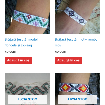
Brăţară ţesută, model
Brăţară ţesută, motiv romburi
floricele şi zig-zag
mov
40,00
lei
40,00
lei
Adaugă în coș
Adaugă în coș
LIPSA STOC
LIPSA STOC