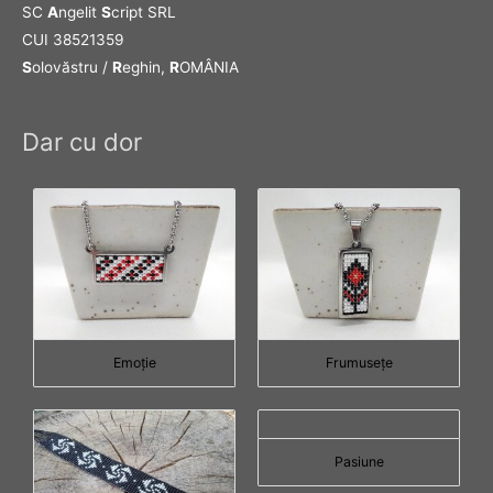
SC
A
ngelit
S
cript SRL
CUI 38521359
S
olovăstru /
R
eghin,
R
OMÂNIA
Dar cu dor
Emoţie
Frumuseţe
Pasiune