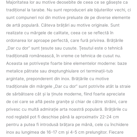
Majoritatea lor au motive deosebite de ceea ce se găseşte ca
tradiţional la tarabe. Nu sunt reproduceri ale bijuteriilor vechi, ci
sunt compuneri noi din motive preluate de pe diverse elemente
de artă populară. Câteva brăţări au motive originale. Sunt
realizate cu mărgele de calitate, ceea ce se reflectă în
ordonarea lor aproape perfectă, care fură privirea. Brăţările
„Dar cu dor” sunt ţesute sau cusute. Ţesutul este o tehnică
tradiţională românească, în vreme ce tehnica de cusut nu.
Aceasta se potriveşte foarte bine elementelor moderne: baze
metalice pătrate sau dreptunghiulare ori terminaţii-tub
argintate, preponderent din inox. Brăţările cu motive
tradiţionale din mărgele „Dar cu dor” sunt potrivite atât la straie
de sărbătoare cât şi la ţinute moderne, fiind foarte apreciate
de cei care se află peste graniţe şi chiar de către străini, care
privesc cu multă admiraţie arta noastră populară. Brățările cu
nod reglabil pot fi deschise până la aproximativ 22-24 cm
pentru a putea fi introdusă brăţara pe mână, cele cu închidere
inox au lungimea de 16-17 cm și 4-5 cm prelungitor. Fiecare