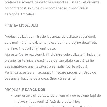
brăţară se livrează pe cartonaş-suport sau în săculeţ organza,
ori contracost, în cutie cu suport special, disponibile în
categoria Ambalaje.
FINEŢEA MODELULUI
Produs realizat cu mărgele japoneze de calitate superioară,
cele mai mărunte existente, alese pentru a obţine detalii cât
mai fine, în culori vii şi luminoase.
Aţa este foarte rezistentă, fiind dintre cele utilizate în industria
pielăriei iar tehnica aleasă face ca suprafaţa cusută să fie
asemănătoare unei ţesături, o senzaţie foarte plăcută.
Pe lângă acestea am adăugat în fiecare produs un strop de
pasiune şi bucuria de a crea. Sper că se simte.
PRODUSELE
DAR CU DOR
sunt create şi realizate de un om plin de pasiune faţă de
motive şi recunoştinţă faţă de creatorii lor;