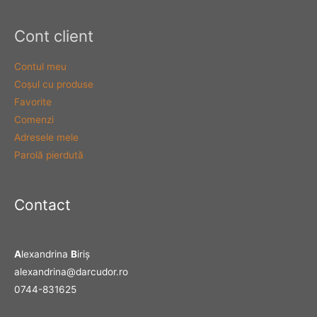
Cont client
Contul meu
Coşul cu produse
Favorite
Comenzi
Adresele mele
Parolă pierdută
Contact
A
lexandrina
B
iriş
alexandrina@darcudor.ro
0744-831625