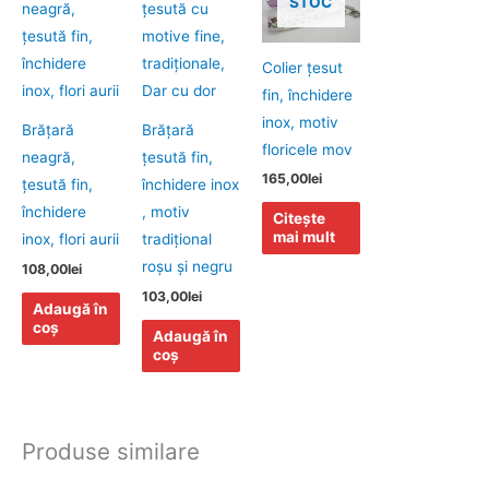
STOC
Colier ţesut
fin, închidere
inox, motiv
Brăţară
Brăţară
floricele mov
neagră,
ţesută fin,
165,00
lei
ţesută fin,
închidere inox
închidere
, motiv
Citește
mai mult
inox, flori aurii
tradiţional
roşu şi negru
108,00
lei
103,00
lei
Adaugă în
coș
Adaugă în
coș
Produse similare