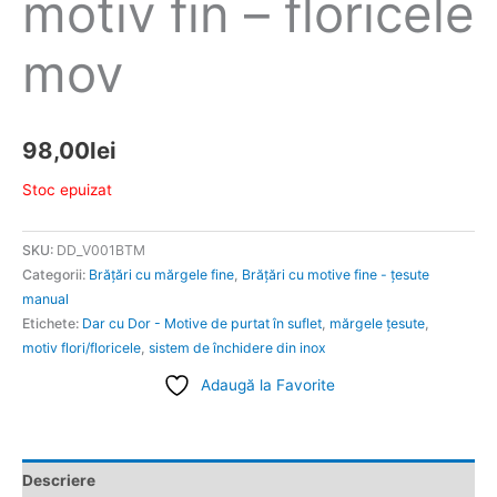
motiv fin – floricele
mov
98,00
lei
Stoc epuizat
SKU:
DD_V001BTM
Categorii:
Brățări cu mărgele fine
,
Brățări cu motive fine - țesute
manual
Etichete:
Dar cu Dor - Motive de purtat în suflet
,
mărgele ţesute
,
motiv flori/floricele
,
sistem de închidere din inox
Adaugă la Favorite
Descriere