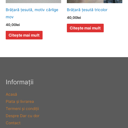
Brăţară ţesută, motiv cârlige
Brăţară ţesută tricolor
mov
40,00
lei
40,00
lei
Citește mai mult
Citește mai mult
Informaţii
Acasă
Plata şi livrarea
Termeni şi condiţii
Despre Dar cu dor
Contact