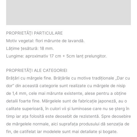
Informații suplimentare
Recenzii (0)
PROPRIETĂŢI PARTICULARE
Motiv vegetal: flori mărunte de lavandă.
Lățime țesătură: 18 mm.
Lungime: aproximativ 17 cm + 5cm lanț prelungitor.
PROPRIETĂŢI ALE CATEGORIEI
Brăţări cu mărgele fine. Brățările cu motive tradiţionale „Dar cu
dor” din această categorie sunt realizate cu mărgele de nisip
de 1,4 mm, cele mai mărunte existente, alese pentru a obţine
detalii foarte fine. Mărgelele sunt de fabricație japoneză, au o
calitate superioară, în culori vii şi luminoase care nu se șterg în
timp iar aţa folosită este deosebit de rezistentă. Spre deosebire
de mărgelele normale, aici suprafața produsului dă senzația de
fin, de catifelat iar modelele sunt mai detaliate și bogate.