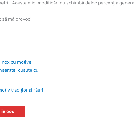
imetrii. Aceste mici modificări nu schimbă deloc percepţia genera
t să mă provoci!
otiv tradiţional râuri
în coș