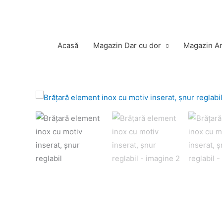
Skip
to
content
Acasă
Magazin Dar cu dor
Magazin An