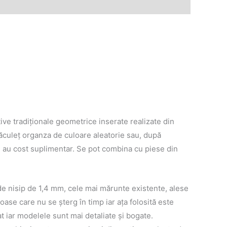
tive tradiţionale geometrice inserate realizate din
 săculeţ organza de culoare aleatorie sau, după
i au cost suplimentar. Se pot combina cu piese din
 de nisip de 1,4 mm, cele mai mărunte existente, alese
noase care nu se șterg în timp iar aţa folosită este
t iar modelele sunt mai detaliate și bogate.