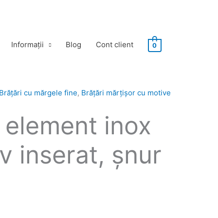
Informații
Blog
Cont client
0
Brățări cu mărgele fine
,
Brăţări mărţişor cu motive
 element inox
v inserat, șnur