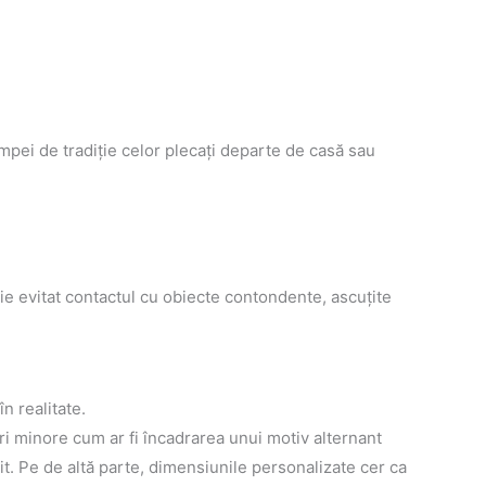
âmpei de tradiţie celor plecaţi departe de casă sau
buie evitat contactul cu obiecte contondente, ascuţite
n realitate.
ri minore cum ar fi încadrarea unui motiv alternant
it. Pe de altă parte, dimensiunile personalizate cer ca