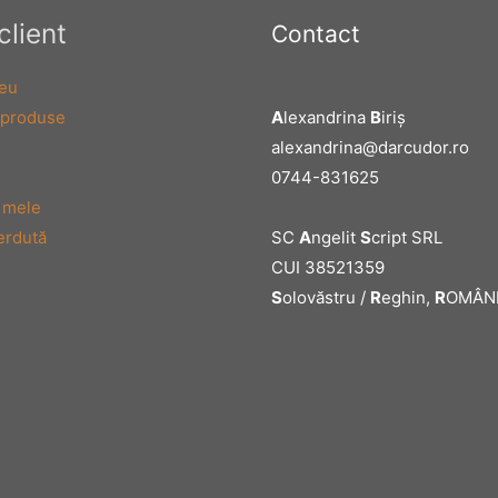
client
Contact
eu
A
lexandrina
B
iriş
 produse
alexandrina@darcudor.ro
0744-831625
 mele
SC
A
ngelit
S
cript SRL
erdută
CUI 38521359
S
olovăstru /
R
eghin,
R
OMÂN