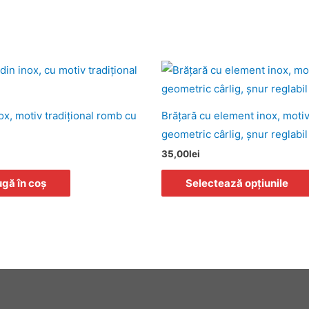
ox, motiv tradiţional romb cu
Brăţară cu element inox, moti
geometric cârlig, șnur reglabil
35,00
lei
gă în coș
Selectează opțiunile