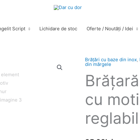
gelit Script
Lichidare de stoc
Oferte / Noutăţi / Idei
Brăţări cu baze din inox
,
Cantitate
din mărgele
Brăţară
Brăţară
element
inox
cu moti
cu
motiv
inserat,
reglabil
șnur
reglabil