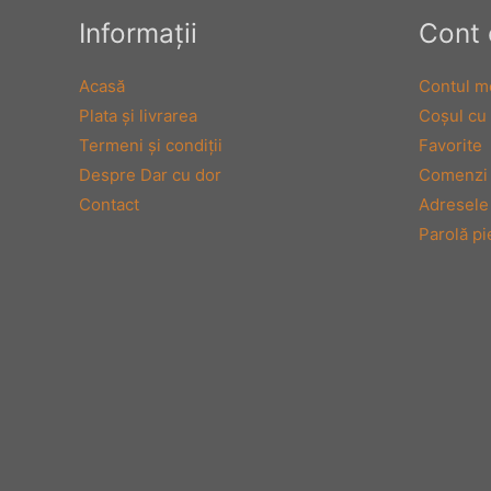
Informaţii
Cont 
Acasă
Contul m
Plata şi livrarea
Coşul cu
Termeni şi condiţii
Favorite
Despre Dar cu dor
Comenzi
Contact
Adresele
Parolă pi