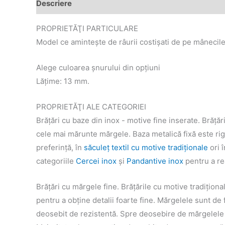
Descriere
Informații suplimentare
PROPRIETĂŢI PARTICULARE
Model ce aminteşte de râurii costişati de pe mânecile
Alege culoarea șnurului din opțiuni
Lățime: 13 mm.
PROPRIETĂŢI ALE CATEGORIEI
Brăţări cu baze din inox - motive fine inserate. Brăţăr
cele mai mărunte mărgele. Baza metalică fixă este rigi
preferinţă, în
săculeţ textil cu motive tradiţionale
ori 
categoriile
Cercei inox
şi
Pandantive inox
pentru a rea
Brăţări cu mărgele fine. Brățările cu motive tradiţion
pentru a obţine detalii foarte fine. Mărgelele sunt de f
deosebit de rezistentă. Spre deosebire de mărgelele no