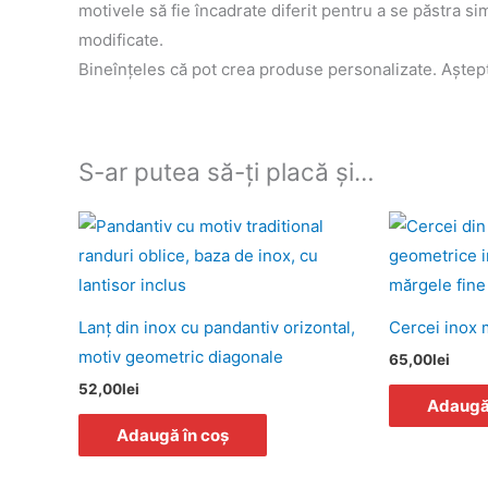
motivele să fie încadrate diferit pentru a se păstra s
modificate.
Bineînţeles că pot crea produse personalizate. Aştep
S-ar putea să-ți placă și…
Lanţ din inox cu pandantiv orizontal,
Cercei inox m
motiv geometric diagonale
65,00
lei
52,00
lei
Adaugă 
Adaugă în coș