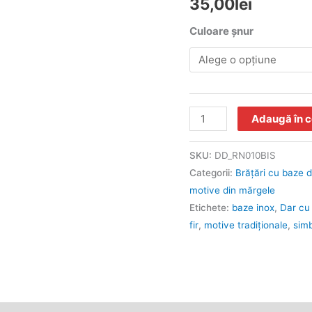
35,00
lei
Culoare șnur
Adaugă în 
SKU:
DD_RN010BIS
Categorii:
Brăţări cu baze d
motive din mărgele
Etichete:
baze inox
,
Dar cu 
fir
,
motive tradiţionale
,
sim