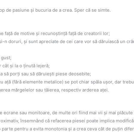
op de pasiune şi bucuria de a crea. Sper că se simte.
e faţă de motive şi recunoştinţă faţă de creatorii lor;
 şi-n doruri, şi sunt apreciate de cei care vor să dăruiască un cr
 gust;
cât şi la o ţinută lejeră;
zia să porţi sau să dăruieşti piese deosebite;
v cu aţă (fără elemente metalice) se pot chiar spăla uşor, dar tre
gerea mărgelelor sau tăierea, respectiv arderea aţei.
e ecrane sau monitoare, de multe ori fiind mai vii şi mai plăcute î
proximativ, însemnând că refacerea piesei poate implica modifică
 parte pentru a evita monotonia şi a crea ceva cât de puţin difer