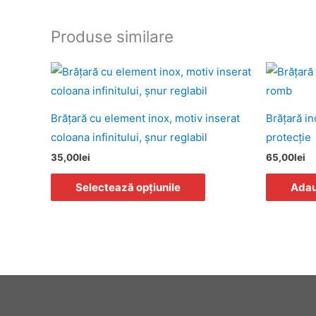
Produse similare
Acest
produs
are
Brăţară cu element inox, motiv inserat
Brăţară in
mai
coloana infinitului, șnur reglabil
protecţie
multe
35,00
lei
65,00
lei
variații.
Opțiunile
Selectează opțiunile
Adau
pot
fi
alese
în
pagina
produsului.