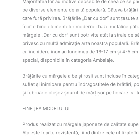
Majoritatea lor au motive deosebite de ceea ce se găse
pe diverse elemente de artă populară. Câteva brăţări 
care fură privirea. Brăţările „Dar cu dor” sunt ţesut
foarte bine elementelor moderne: baze metalice pătrat
mărgele „Dar cu dor” sunt potrivite atât la straie de să
privesc cu multă admiraţie arta noastră populară. Bră
cu închidere inox au lungimea de 16-17 cm și 4-5 cm p
special, disponibile în categoria Ambalaje.
Brăţările cu mărgele albe şi roşii sunt incluse în ca
suflet şi inimioare pentru îndrăgostitele de brăţări, p
şi februarie ataşez şnurul de mărţişor pe fiecare car
FINEŢEA MODELULUI
Produs realizat cu mărgele japoneze de calitate superi
Aţa este foarte rezistentă, fiind dintre cele utilizate 