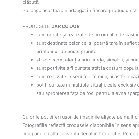
plăcută.
Pe lângă acestea am adăugat în fiecare produs un str
PRODUSELE
DAR CU DOR
sunt create şi realizate de un om plin de pasiun
sunt destinate celor ce-şi poartă ţara în suflet
prietenilor de peste graniţe;
atrag discret atenţia prin fineţe, simetrii, şi bun
sunt potrivite a fi purtate atât la costum popular 
sunt realizate în serii foarte mici, ai astfel oca
pot fi purtate în multiple situaţii, cele exclusi
sau apropierea faţă de foc, pentru a evita spar
Culorile pot diferi uşor de imaginile afişate pe multipl
Fotografiile reflectă produsele disponibile în sens a
începând cu altă secvenţă decât în fotografie. Pe de o