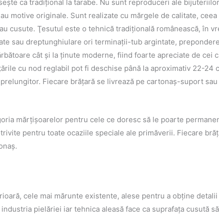
şte ca tradiţional la tarabe. Nu sunt reproduceri ale bijuteriil
au motive originale. Sunt realizate cu mărgele de calitate, ceea
e sau cusute. Ţesutul este o tehnică tradiţională românească, în 
e sau dreptunghiulare ori terminaţii-tub argintate, preponderent
rbătoare cât şi la ţinute moderne, fiind foarte apreciate de cei ca
țările cu nod reglabil pot fi deschise până la aproximativ 22-24 
relungitor. Fiecare brăţară se livrează pe cartonaş-suport sau î
tegoria mărţişoarelor pentru cele ce doresc să le poarte permane
otrivite pentru toate ocaziile speciale ale primăverii. Fiecare bră
tonaş.
oară, cele mai mărunte existente, alese pentru a obţine detalii câ
în industria pielăriei iar tehnica aleasă face ca suprafaţa cusută 