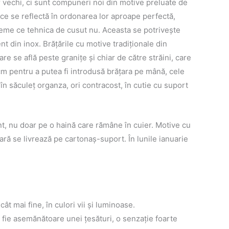
or vechi, ci sunt compuneri noi din motive preluate de
 ce se reflectă în ordonarea lor aproape perfectă,
vreme ce tehnica de cusut nu. Aceasta se potriveşte
 din inox. Brăţările cu motive tradiţionale din
re se află peste graniţe şi chiar de către străini, care
cm pentru a putea fi introdusă brăţara pe mână, cele
n săculeţ organza, ori contracost, în cutie cu suport
nt, nu doar pe o haină care rămâne în cuier. Motive cu
ţară se livrează pe cartonaş-suport. În lunile ianuarie
t mai fine, în culori vii şi luminoase.
să fie asemănătoare unei ţesături, o senzaţie foarte