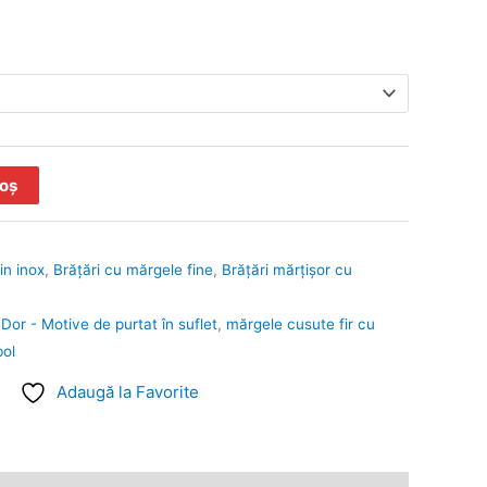
coș
in inox
,
Brățări cu mărgele fine
,
Brăţări mărţişor cu
Dor - Motive de purtat în suflet
,
mărgele cusute fir cu
bol
Adaugă la Favorite