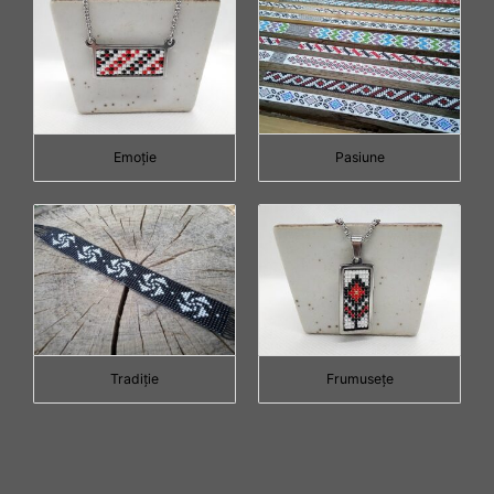
Emoţie
Pasiune
Tradiţie
Frumuseţe