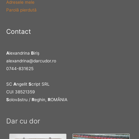
Adresele mele
Parolă pierdută
Contact
A
lexandrina
B
iriş
alexandrina@darcudor.ro
0744-831625
SC
A
ngelit
S
cript SRL
CUI 38521359
S
olovăstru /
R
eghin,
R
OMÂNIA
Dar cu dor