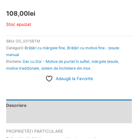
108,00
lei
Stoc epuizat
SKU:
DD_V015BTM
Categorii:
Brățări cu mărgele fine
,
Brățări cu motive fine - țesute
manual
Etichete:
Dar cu Dor - Motive de purtat în suflet
,
mărgele ţesute
,
motive tradiţionale
,
sistem de închidere din inox
Adaugă la Favorite
Descriere
Informații suplimentare
PROPRIETĂŢI PARTICULARE