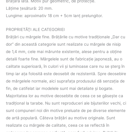
Brăţară lată. Motiv pur geometric, de protecţie.
Lățime țesătură: 20 mm.
Lungime: aproximativ 18 cm + 5cm lanț prelungitor.
PROPRIETĂŢI ALE CATEGORIEI
Brăţări cu mărgele fine. Brățările cu motive tradiţionale „Dar cu
dor” din această categorie sunt realizate cu mărgele de nisip
de 1,4 mm, cele mai mărunte existente, alese pentru a obţine
detalii foarte fine. Mărgelele sunt de fabricație japoneză, au o
calitate superioară, în culori vii şi luminoase care nu se șterg în
timp iar aţa folosită este deosebit de rezistentă. Spre deosebire
de mărgelele normale, aici suprafața produsului dă senzația de
fin, de catifelat iar modelele sunt mai detaliate și bogate.
Majoritatea lor au motive deosebite de ceea ce se găseşte ca
tradiţional la tarabe. Nu sunt reproduceri ale bijuteriilor vechi, ci
sunt compuneri noi din motive preluate de pe diverse elemente
de artă populară. Câteva brăţări au motive originale. Sunt
realizate cu mărgele de calitate, ceea ce se reflectă în