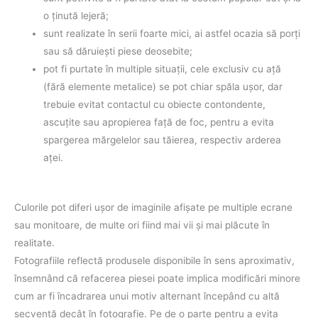
o ţinută lejeră;
sunt realizate în serii foarte mici, ai astfel ocazia să porţi
sau să dăruieşti piese deosebite;
pot fi purtate în multiple situaţii, cele exclusiv cu aţă
(fără elemente metalice) se pot chiar spăla uşor, dar
trebuie evitat contactul cu obiecte contondente,
ascuţite sau apropierea faţă de foc, pentru a evita
spargerea mărgelelor sau tăierea, respectiv arderea
aţei.
Culorile pot diferi uşor de imaginile afişate pe multiple ecrane
sau monitoare, de multe ori fiind mai vii şi mai plăcute în
realitate.
Fotografiile reflectă produsele disponibile în sens aproximativ,
însemnând că refacerea piesei poate implica modificări minore
cum ar fi încadrarea unui motiv alternant începând cu altă
secvenţă decât în fotografie. Pe de o parte pentru a evita