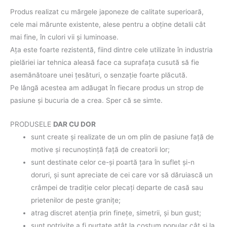
Produs realizat cu mărgele japoneze de calitate superioară,
cele mai mărunte existente, alese pentru a obţine detalii cât
mai fine, în culori vii şi luminoase.
Aţa este foarte rezistentă, fiind dintre cele utilizate în industria
pielăriei iar tehnica aleasă face ca suprafaţa cusută să fie
asemănătoare unei ţesături, o senzaţie foarte plăcută.
Pe lângă acestea am adăugat în fiecare produs un strop de
pasiune şi bucuria de a crea. Sper că se simte.
PRODUSELE
DAR CU DOR
sunt create şi realizate de un om plin de pasiune faţă de
motive şi recunoştinţă faţă de creatorii lor;
sunt destinate celor ce-şi poartă ţara în suflet şi-n
doruri, şi sunt apreciate de cei care vor să dăruiască un
crâmpei de tradiţie celor plecaţi departe de casă sau
prietenilor de peste graniţe;
atrag discret atenţia prin fineţe, simetrii, şi bun gust;
sunt potrivite a fi purtate atât la costum popular cât şi la