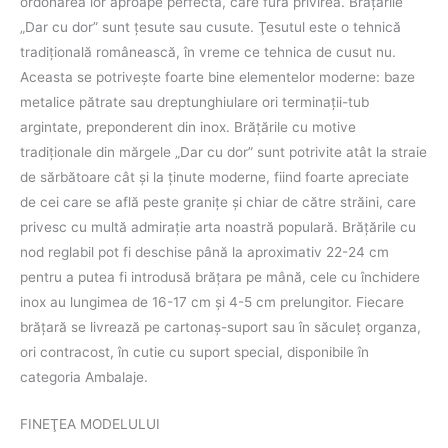
ordonarea lor aproape perfectă, care fură privirea. Brăţările
„Dar cu dor” sunt ţesute sau cusute. Ţesutul este o tehnică
tradiţională românească, în vreme ce tehnica de cusut nu.
Aceasta se potriveşte foarte bine elementelor moderne: baze
metalice pătrate sau dreptunghiulare ori terminaţii-tub
argintate, preponderent din inox. Brăţările cu motive
tradiţionale din mărgele „Dar cu dor” sunt potrivite atât la straie
de sărbătoare cât şi la ţinute moderne, fiind foarte apreciate
de cei care se află peste graniţe şi chiar de către străini, care
privesc cu multă admiraţie arta noastră populară. Brățările cu
nod reglabil pot fi deschise până la aproximativ 22-24 cm
pentru a putea fi introdusă brăţara pe mână, cele cu închidere
inox au lungimea de 16-17 cm și 4-5 cm prelungitor. Fiecare
brăţară se livrează pe cartonaş-suport sau în săculeţ organza,
ori contracost, în cutie cu suport special, disponibile în
categoria Ambalaje.
FINEŢEA MODELULUI