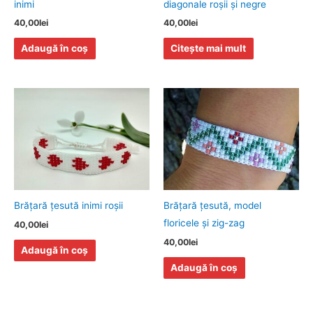
inimi
diagonale roşii şi negre
40,00
lei
40,00
lei
Adaugă în coș
Citește mai mult
Brăţară ţesută inimi roşii
Brăţară ţesută, model
floricele şi zig-zag
40,00
lei
40,00
lei
Adaugă în coș
Adaugă în coș