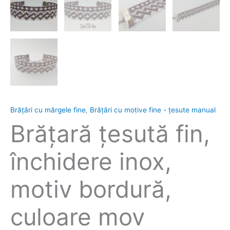
Brățări cu mărgele fine
,
Brățări cu motive fine - țesute manual
Brăţară ţesută fin,
închidere inox,
motiv bordură,
culoare mov