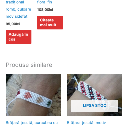
tradiţional
floral fin
romb, culoare
108,00
lei
mov sidefat
Citește
95,00
lei
mai mult
Adaugă în
coș
Produse similare
LIPSA STOC
Brăţară ţesută, curcubeu cu
Brăţara ţesută, motiv