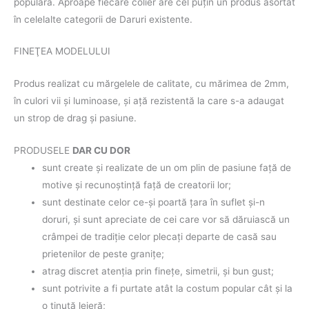
populară. Aproape fiecare colier are cel puţin un produs asortat
în celelalte categorii de Daruri existente.
FINEŢEA MODELULUI
Produs realizat cu mărgelele de calitate, cu mărimea de 2mm,
în culori vii şi luminoase, şi aţă rezistentă la care s-a adaugat
un strop de drag şi pasiune.
PRODUSELE
DAR CU DOR
sunt create şi realizate de un om plin de pasiune faţă de
motive şi recunoştinţă faţă de creatorii lor;
sunt destinate celor ce-şi poartă ţara în suflet şi-n
doruri, şi sunt apreciate de cei care vor să dăruiască un
crâmpei de tradiţie celor plecaţi departe de casă sau
prietenilor de peste graniţe;
atrag discret atenţia prin fineţe, simetrii, şi bun gust;
sunt potrivite a fi purtate atât la costum popular cât şi la
o ţinută lejeră;