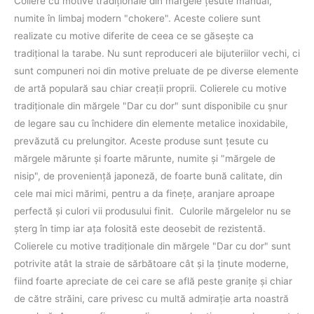
Coliere cu motive tradiţionale din mărgele ţesute manual,
numite în limbaj modern "chokere". Aceste coliere sunt
realizate cu motive diferite de ceea ce se găseşte ca
tradiţional la tarabe. Nu sunt reproduceri ale bijuteriilor vechi, ci
sunt compuneri noi din motive preluate de pe diverse elemente
de artă populară sau chiar creaţii proprii. Colierele cu motive
tradiţionale din mărgele "Dar cu dor" sunt disponibile cu şnur
de legare sau cu închidere din elemente metalice inoxidabile,
prevăzută cu prelungitor. Aceste produse sunt ţesute cu
mărgele mărunte şi foarte mărunte, numite şi "mărgele de
nisip", de provenienţă japoneză, de foarte bună calitate, din
cele mai mici mărimi, pentru a da fineţe, aranjare aproape
perfectă şi culori vii produsului finit. Culorile mărgelelor nu se
şterg în timp iar aţa folosită este deosebit de rezistentă.
Colierele cu motive tradiţionale din mărgele "Dar cu dor" sunt
potrivite atât la straie de sărbătoare cât şi la ţinute moderne,
fiind foarte apreciate de cei care se află peste graniţe şi chiar
de către străini, care privesc cu multă admiraţie arta noastră