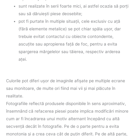
sunt realizate în serii foarte mici, ai astfel ocazia să porţi
sau să dăruieşti piese deosebite;
pot fi purtate în multiple situaţii, cele exclusiv cu aţă
(fără elemente metalice) se pot chiar spăla uşor, dar
trebuie evitat contactul cu obiecte contondente,
ascuţite sau apropierea faţă de foc, pentru a evita
spargerea mărgelelor sau tăierea, respectiv arderea
aţei.
Culorile pot diferi uşor de imaginile afişate pe multiple ecrane
sau monitoare, de multe ori fiind mai vii şi mai plăcute în
realitate.
Fotografiile reflectă produsele disponibile în sens aproximativ,
însemnând că refacerea piesei poate implica modificări minore
cum ar fi încadrarea unui motiv alternant începând cu altă
secvenţă decât în fotografie. Pe de o parte pentru a evita
monotonia şi a crea ceva cât de puţin diferit. Pe de altă parte,