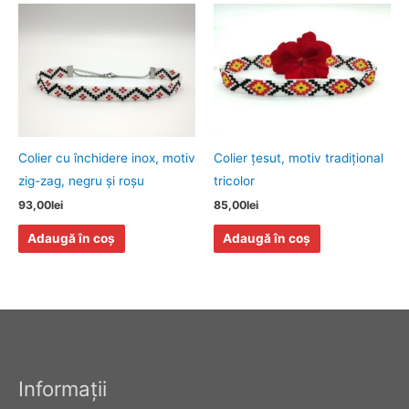
Colier cu închidere inox, motiv
Colier ţesut, motiv tradiţional
zig-zag, negru şi roşu
tricolor
93,00
lei
85,00
lei
Adaugă în coș
Adaugă în coș
Informaţii