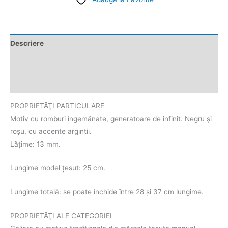
Descriere
Informații suplimentare
Recenzii (0)
PROPRIETĂŢI PARTICULARE
Motiv cu romburi îngemănate, generatoare de infinit. Negru şi
roşu, cu accente argintii.
Lățime: 13 mm.
Lungime model țesut: 25 cm.
Lungime totală: se poate închide între 28 și 37 cm lungime.
PROPRIETĂŢI ALE CATEGORIEI