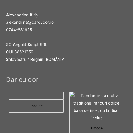
A
lexandrina
B
iriş
alexandrina@darcudor.ro
0744-831625
SC
A
ngelit
S
cript SRL
CUI 38521359
S
olovăstru /
R
eghin,
R
OMÂNIA
Dar cu dor
Tradiţie
Emoţie