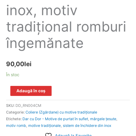
inox, motiv
tradiţional romburi
îngemănate
90,00
lei
În stoc
Adaugă în coș
SKU:
DD_RN004CM
Categorie:
Coliere (Zgărdane) cu motive tradiționale
Etichete:
Dar cu Dor - Motive de purtat în suflet
,
mărgele ţesute
,
motiv romb
,
motive tradiţionale
,
sistem de închidere din inox
Adaugă la Favorite