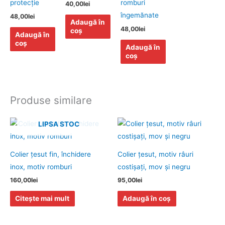
protecţie
romburi
40,00
lei
îngemănate
48,00
lei
Adaugă în
48,00
lei
coș
Adaugă în
coș
Adaugă în
coș
Produse similare
LIPSA STOC
Colier ţesut fin, închidere
Colier ţesut, motiv râuri
inox, motiv romburi
costişaţi, mov şi negru
160,00
lei
95,00
lei
Citește mai mult
Adaugă în coș