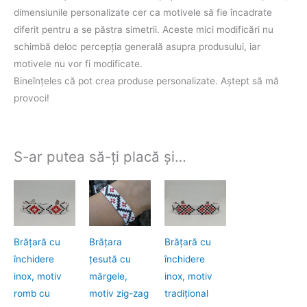
dimensiunile personalizate cer ca motivele să fie încadrate
diferit pentru a se păstra simetrii. Aceste mici modificări nu
schimbă deloc percepţia generală asupra produsului, iar
motivele nu vor fi modificate.
Bineînţeles că pot crea produse personalizate. Aştept să mă
provoci!
S-ar putea să-ți placă și…
Brăţară cu
Brăţara
Brăţară cu
închidere
ţesută cu
închidere
inox, motiv
mărgele,
inox, motiv
romb cu
motiv zig-zag
tradiţional