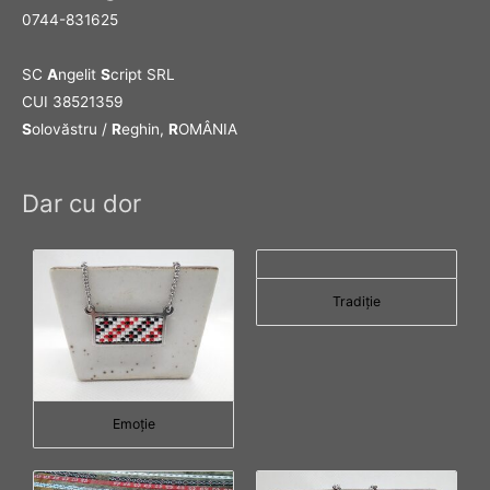
0744-831625
SC
A
ngelit
S
cript SRL
CUI 38521359
S
olovăstru /
R
eghin,
R
OMÂNIA
Dar cu dor
Tradiţie
Emoţie