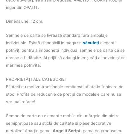
înger din OPALIT.
Dimensiune: 12 cm.
Semnele de carte se livrează standard fără ambalaje
individuale. Există disponibili în magazin
săculeţi
eleganţi
potriviţi pentru a împacheta individual semnele de carte ce se
doresc a fi dăruite. Ai grijă să adaugi în coş câţi ai nevoie și de
mărimea potrivită.
PROPRIETĂŢI ALE CATEGORIEI
Bijuterii cu motive tradiționale românești aflate în lichidare de
stoc. Profită de reducerile de preț și de modelele care nu se
vor mai reface!
Semne de carte cu elemente mobile din mărgele din pietre
semipreţioase sau sticlă de calitate şi piese decorative
metalice. Aparţin gamei
Angelit Script
, gama de produse cu