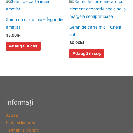
Semn de carte mic – Înger din
ametist
Semn de carte mic – Cheia
sol
33,00
lei
30,00
lei
Adaugă în coș
Adaugă în coș
Informaţii
Acasă
Plata şi livrarea
Termeni şi condiţii