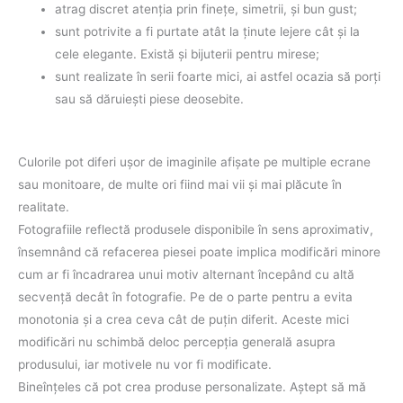
atrag discret atenţia prin fineţe, simetrii, şi bun gust;
sunt potrivite a fi purtate atât la ţinute lejere cât şi la
cele elegante. Există şi bijuterii pentru mirese;
sunt realizate în serii foarte mici, ai astfel ocazia să porţi
sau să dăruieşti piese deosebite.
Culorile pot diferi uşor de imaginile afişate pe multiple ecrane
sau monitoare, de multe ori fiind mai vii şi mai plăcute în
realitate.
Fotografiile reflectă produsele disponibile în sens aproximativ,
însemnând că refacerea piesei poate implica modificări minore
cum ar fi încadrarea unui motiv alternant începând cu altă
secvenţă decât în fotografie. Pe de o parte pentru a evita
monotonia şi a crea ceva cât de puţin diferit. Aceste mici
modificări nu schimbă deloc percepţia generală asupra
produsului, iar motivele nu vor fi modificate.
Bineînţeles că pot crea produse personalizate. Aştept să mă