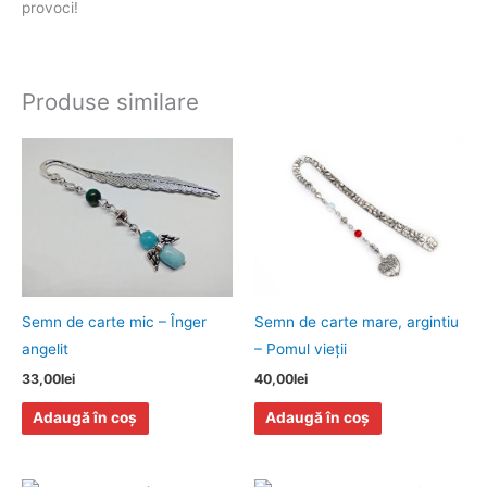
provoci!
Produse similare
Semn de carte mic – Înger
Semn de carte mare, argintiu
angelit
– Pomul vieţii
33,00
lei
40,00
lei
Adaugă în coș
Adaugă în coș