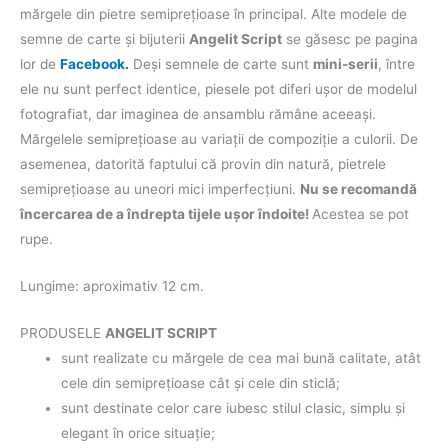
mărgele din pietre semipreţioase în principal. Alte modele de
semne de carte şi bijuterii
Angelit Script
se găsesc pe pagina
lor de
Facebook.
Deşi semnele de carte sunt
mini-serii
, între
ele nu sunt perfect identice, piesele pot diferi uşor de modelul
fotografiat, dar imaginea de ansamblu rămâne aceeaşi.
Mărgelele semipreţioase au variaţii de compoziţie a culorii. De
asemenea, datorită faptului că provin din natură, pietrele
semipreţioase au uneori mici imperfecţiuni.
Nu se recomandă
încercarea de a îndrepta tijele ușor îndoite!
Acestea se pot
rupe.
Lungime: aproximativ 12 cm.
PRODUSELE
ANGELIT SCRIPT
sunt realizate cu mărgele de cea mai bună calitate, atât
cele din semipreţioase cât şi cele din sticlă;
sunt destinate celor care iubesc stilul clasic, simplu şi
elegant în orice situaţie;