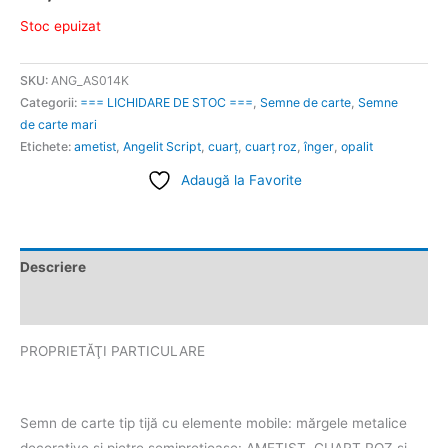
Stoc epuizat
SKU:
ANG_AS014K
Categorii:
=== LICHIDARE DE STOC ===
,
Semne de carte
,
Semne
de carte mari
Etichete:
ametist
,
Angelit Script
,
cuarț
,
cuarț roz
,
înger
,
opalit
Adaugă la Favorite
Descriere
Informații suplimentare
PROPRIETĂŢI PARTICULARE
Semn de carte tip tijă cu elemente mobile: mărgele metalice
decorative şi pietre semipreţioase: AMETIST, CUARŢ ROZ şi