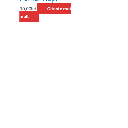
30,00
lei
Citește mai
mult