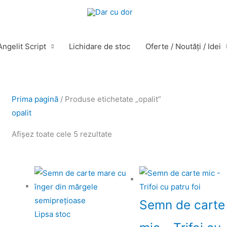
ngelit Script
Lichidare de stoc
Oferte / Noutăţi / Idei
Sortat
Prima pagină
/ Produse etichetate „opalit”
după
opalit
cele
Afișez toate cele 5 rezultate
mai
recente
Semn de carte
Lipsa stoc