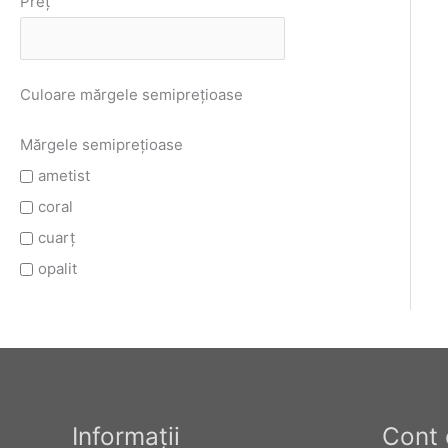
Preț
Culoare mărgele semiprețioase
Mărgele semiprețioase
ametist
coral
cuarț
opalit
Informaţii
Cont 