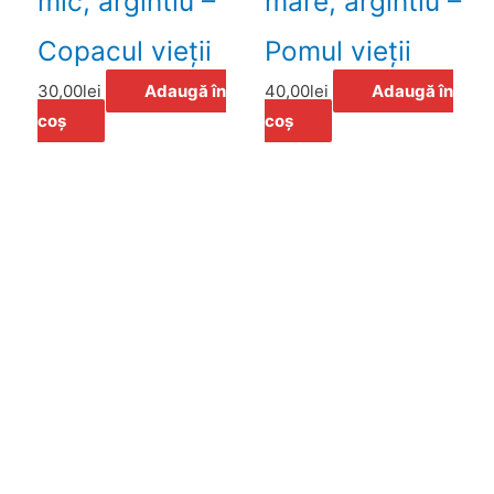
mic, argintiu –
mare, argintiu –
Copacul vieţii
Pomul vieţii
30,00
lei
Adaugă în
40,00
lei
Adaugă în
coș
coș