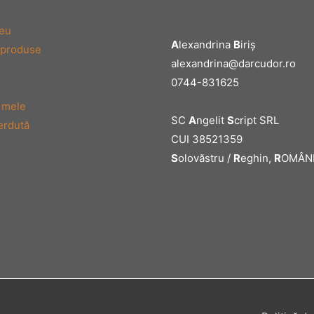
eu
A
lexandrina
B
iriş
 produse
alexandrina@darcudor.ro
0744-831625
 mele
SC
A
ngelit
S
cript SRL
erdută
CUI 38521359
S
olovăstru /
R
eghin,
R
OMÂN