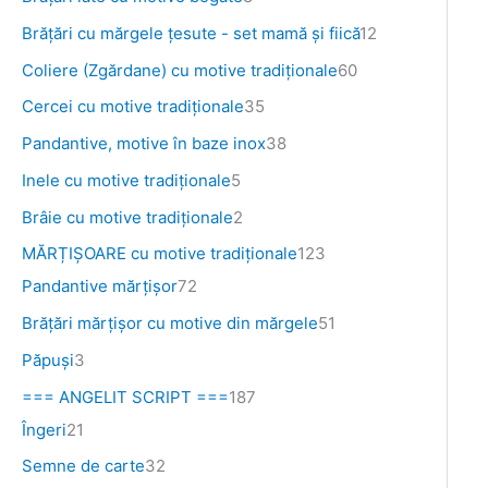
s
s
s
e
s
u
u
s
s
s
s
s
s
s
e
u
s
s
s
s
Brăţări cu mărgele țesute - set mamă și fiică
12
e
e
e
e
s
s
e
e
e
e
e
e
e
s
e
e
e
e
Coliere (Zgărdane) cu motive tradiționale
60
e
e
e
Cercei cu motive tradiționale
35
Pandantive, motive în baze inox
38
Inele cu motive tradiționale
5
Brâie cu motive tradiționale
2
MĂRȚIȘOARE cu motive tradiționale
123
Pandantive mărțișor
72
Brăţări mărţişor cu motive din mărgele
51
Păpuși
3
=== ANGELIT SCRIPT ===
187
Îngeri
21
Semne de carte
32