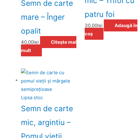
mic – Trifoi cu
Semn de carte
patru foi
mare – Înger
30,00
lei
Adaugă în
opalit
coș
40,00
lei
Citește mai
mult
Lipsa stoc
Semn de carte
mic, argintiu –
Pomul vieţii