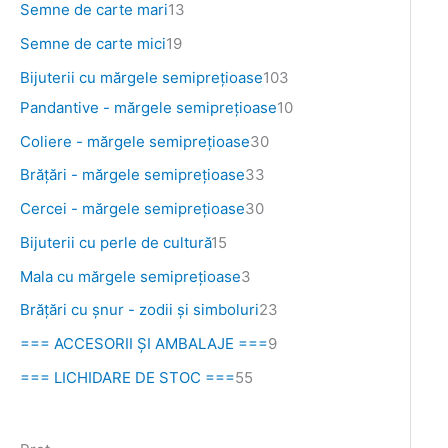
Semne de carte mari
13
Semne de carte mici
19
Bijuterii cu mărgele semipreţioase
103
Pandantive - mărgele semiprețioase
10
Coliere - mărgele semipreţioase
30
Brăţări - mărgele semipreţioase
33
Cercei - mărgele semipreţioase
30
Bijuterii cu perle de cultură
15
Mala cu mărgele semiprețioase
3
Brățări cu șnur - zodii și simboluri
23
=== ACCESORII ȘI AMBALAJE ===
9
=== LICHIDARE DE STOC ===
55