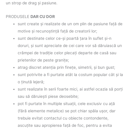
un strop de drag şi pasiune.
PRODUSELE
DAR CU DOR
sunt create şi realizate de un om plin de pasiune faţă de
motive şi recunoştinţă faţă de creatorii lor;
sunt destinate celor ce-şi poartă ţara în suflet şi-n
doruri, şi sunt apreciate de cei care vor să dăruiască un
crâmpei de tradiţie celor plecaţi departe de casă sau
prietenilor de peste graniţe;
atrag discret atenţia prin fineţe, simetrii, şi bun gust;
sunt potrivite a fi purtate atât la costum popular cât şi la
o ţinută lejeră;
sunt realizate în serii foarte mici, ai astfel ocazia să porţi
sau să dăruieşti piese deosebite;
pot fi purtate în multiple situaţii, cele exclusiv cu aţă
(fără elemente metalice) se pot chiar spăla uşor, dar
trebuie evitat contactul cu obiecte contondente,
ascuţite sau apropierea faţă de foc, pentru a evita