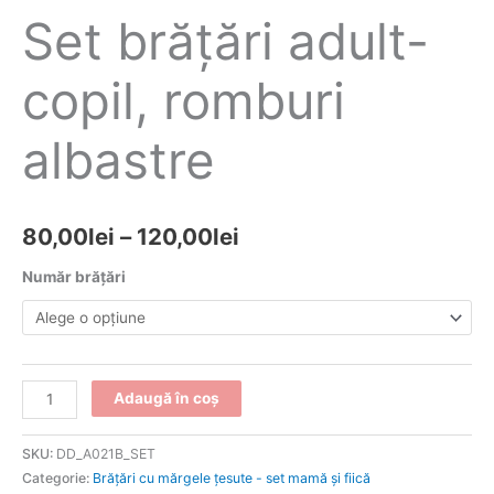
Set brăţări adult-
copil, romburi
albastre
80,00
lei
–
120,00
lei
Număr brăţări
Adaugă în coș
SKU:
DD_A021B_SET
Categorie:
Brăţări cu mărgele țesute - set mamă și fiică