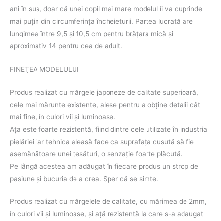
ani în sus, doar că unei copil mai mare modelul îi va cuprinde
mai puţin din circumferinţa încheieturii. Partea lucrată are
lungimea între 9,5 şi 10,5 cm pentru brăţara mică şi
aproximativ 14 pentru cea de adult.
FINEŢEA MODELULUI
Produs realizat cu mărgele japoneze de calitate superioară,
cele mai mărunte existente, alese pentru a obţine detalii cât
mai fine, în culori vii şi luminoase.
Aţa este foarte rezistentă, fiind dintre cele utilizate în industria
pielăriei iar tehnica aleasă face ca suprafaţa cusută să fie
asemănătoare unei ţesături, o senzaţie foarte plăcută.
Pe lângă acestea am adăugat în fiecare produs un strop de
pasiune şi bucuria de a crea. Sper că se simte.
Produs realizat cu mărgelele de calitate, cu mărimea de 2mm,
în culori vii şi luminoase, şi aţă rezistentă la care s-a adaugat