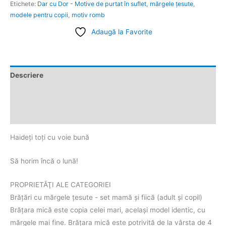
Etichete:
Dar cu Dor - Motive de purtat în suflet
,
mărgele ţesute
,
modele pentru copii
,
motiv romb
Adaugă la Favorite
Descriere
Informații suplimentare
Recenzii (0)
Haideți toți cu voie bună
Să horim încă o lună!
PROPRIETĂŢI ALE CATEGORIEI
Brăţări cu mărgele țesute - set mamă și fiică (adult și copil)
Brăţara mică este copia celei mari, acelaşi model identic, cu
mărgele mai fine. Brăţara mică este potrivită de la vârsta de 4