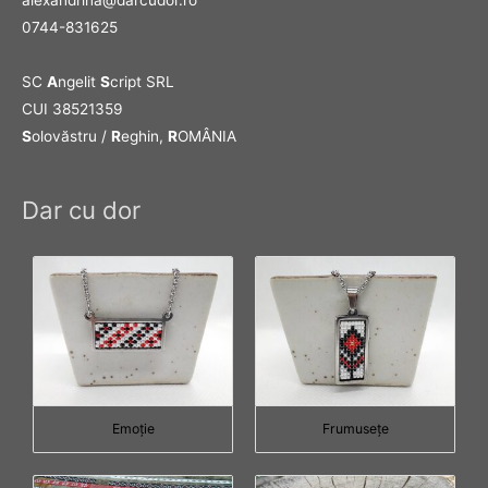
alexandrina@darcudor.ro
0744-831625
SC
A
ngelit
S
cript SRL
CUI 38521359
S
olovăstru /
R
eghin,
R
OMÂNIA
Dar cu dor
Emoţie
Frumuseţe