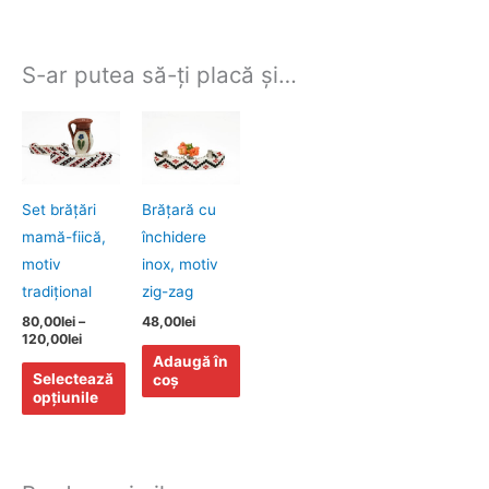
S-ar putea să-ți placă și…
Interval
Acest
de
produs
prețuri:
80,00lei
are
până
mai
la
Set brăţări
Brăţară cu
120,00lei
multe
mamă-fiică,
închidere
variații.
motiv
inox, motiv
Opțiunile
tradiţional
zig-zag
pot
80,00
lei
–
48,00
lei
120,00
lei
fi
Adaugă în
alese
Selectează
coș
în
opțiunile
pagina
produsului.