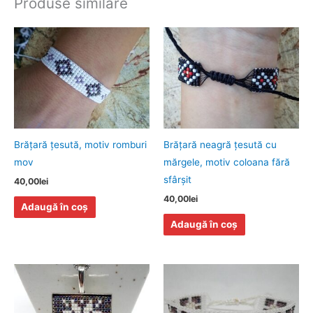
Produse similare
Brăţară ţesută, motiv romburi
Brăţară neagră ţesută cu
mov
mărgele, motiv coloana fără
sfârşit
40,00
lei
40,00
lei
Adaugă în coș
Adaugă în coș