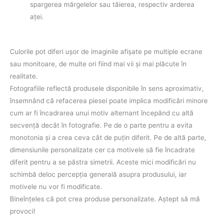
spargerea mărgelelor sau tăierea, respectiv arderea
aţei.
Culorile pot diferi uşor de imaginile afişate pe multiple ecrane
sau monitoare, de multe ori fiind mai vii şi mai plăcute în
realitate.
Fotografiile reflectă produsele disponibile în sens aproximativ,
însemnând că refacerea piesei poate implica modificări minore
cum ar fi încadrarea unui motiv alternant începând cu altă
secvenţă decât în fotografie. Pe de o parte pentru a evita
monotonia şi a crea ceva cât de puţin diferit. Pe de altă parte,
dimensiunile personalizate cer ca motivele să fie încadrate
diferit pentru a se păstra simetrii. Aceste mici modificări nu
schimbă deloc percepţia generală asupra produsului, iar
motivele nu vor fi modificate.
Bineînţeles că pot crea produse personalizate. Aştept să mă
provoci!