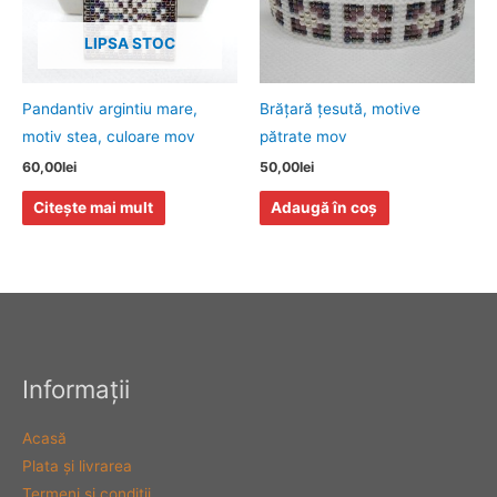
LIPSA STOC
Pandantiv argintiu mare,
Brăţară ţesută, motive
motiv stea, culoare mov
pătrate mov
60,00
lei
50,00
lei
Citește mai mult
Adaugă în coș
Informaţii
Acasă
Plata şi livrarea
Termeni şi condiţii