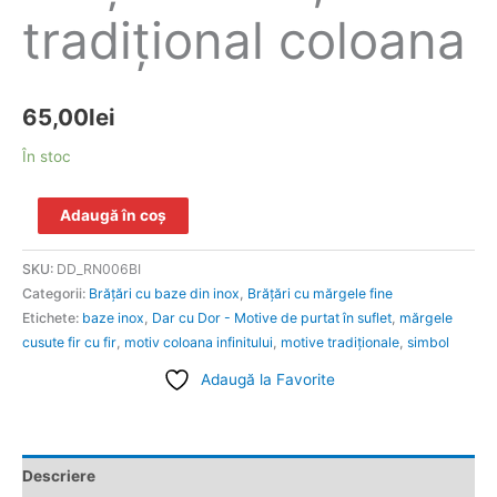
tradiţional coloana
65,00
lei
În stoc
Adaugă în coș
SKU:
DD_RN006BI
Categorii:
Brăţări cu baze din inox
,
Brățări cu mărgele fine
Etichete:
baze inox
,
Dar cu Dor - Motive de purtat în suflet
,
mărgele
cusute fir cu fir
,
motiv coloana infinitului
,
motive tradiţionale
,
simbol
Adaugă la Favorite
Descriere