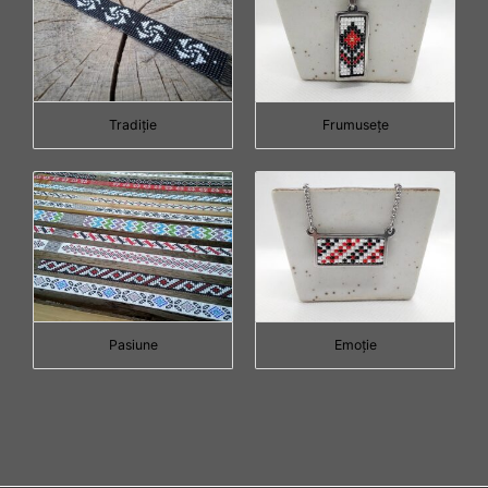
Tradiţie
Frumuseţe
Pasiune
Emoţie