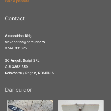
Parolă pierdută
Contact
A
lexandrina
B
iriş
alexandrina@darcudor.ro
0744-831625
SC
A
ngelit
S
cript SRL
CUI 38521359
S
olovăstru /
R
eghin,
R
OMÂNIA
Dar cu dor