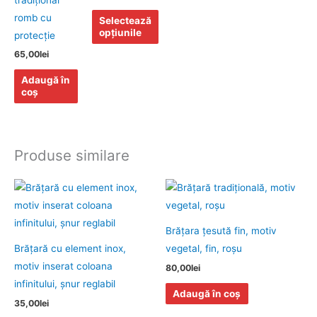
fi
romb cu
Selectează
alese
opțiunile
protecţie
în
65,00
lei
pagina
produsului.
Adaugă în
coș
Produse similare
Acest
produs
are
Brăţara ţesută fin, motiv
mai
Brăţară cu element inox,
vegetal, fin, roşu
multe
motiv inserat coloana
80,00
lei
variații.
infinitului, șnur reglabil
Opțiunile
Adaugă în coș
35,00
lei
pot