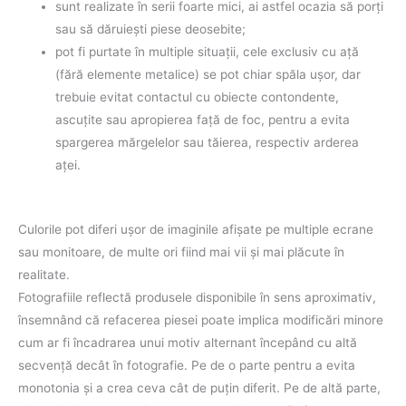
sunt realizate în serii foarte mici, ai astfel ocazia să porţi
sau să dăruieşti piese deosebite;
pot fi purtate în multiple situaţii, cele exclusiv cu aţă
(fără elemente metalice) se pot chiar spăla uşor, dar
trebuie evitat contactul cu obiecte contondente,
ascuţite sau apropierea faţă de foc, pentru a evita
spargerea mărgelelor sau tăierea, respectiv arderea
aţei.
Culorile pot diferi uşor de imaginile afişate pe multiple ecrane
sau monitoare, de multe ori fiind mai vii şi mai plăcute în
realitate.
Fotografiile reflectă produsele disponibile în sens aproximativ,
însemnând că refacerea piesei poate implica modificări minore
cum ar fi încadrarea unui motiv alternant începând cu altă
secvenţă decât în fotografie. Pe de o parte pentru a evita
monotonia şi a crea ceva cât de puţin diferit. Pe de altă parte,