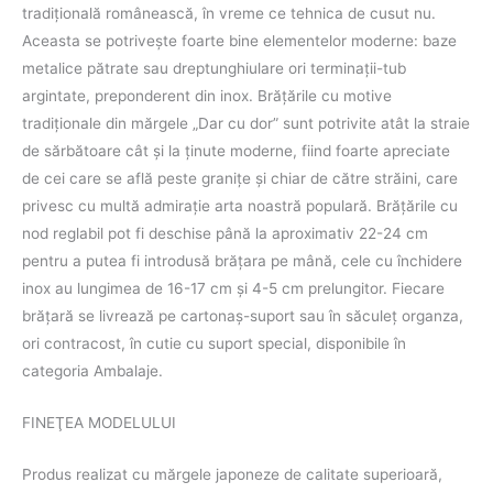
tradiţională românească, în vreme ce tehnica de cusut nu.
Aceasta se potriveşte foarte bine elementelor moderne: baze
metalice pătrate sau dreptunghiulare ori terminaţii-tub
argintate, preponderent din inox. Brăţările cu motive
tradiţionale din mărgele „Dar cu dor” sunt potrivite atât la straie
de sărbătoare cât şi la ţinute moderne, fiind foarte apreciate
de cei care se află peste graniţe şi chiar de către străini, care
privesc cu multă admiraţie arta noastră populară. Brățările cu
nod reglabil pot fi deschise până la aproximativ 22-24 cm
pentru a putea fi introdusă brăţara pe mână, cele cu închidere
inox au lungimea de 16-17 cm și 4-5 cm prelungitor. Fiecare
brăţară se livrează pe cartonaş-suport sau în săculeţ organza,
ori contracost, în cutie cu suport special, disponibile în
categoria Ambalaje.
FINEŢEA MODELULUI
Produs realizat cu mărgele japoneze de calitate superioară,