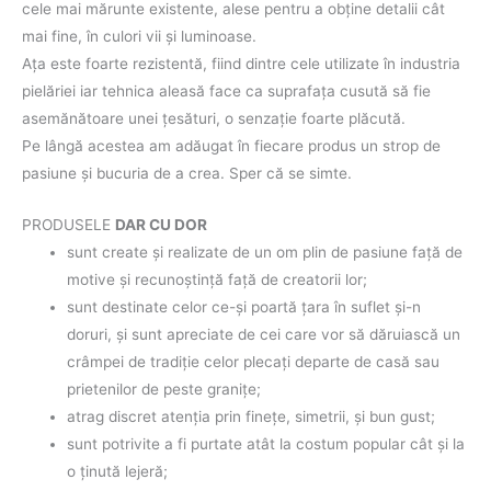
cele mai mărunte existente, alese pentru a obţine detalii cât
mai fine, în culori vii şi luminoase.
Aţa este foarte rezistentă, fiind dintre cele utilizate în industria
pielăriei iar tehnica aleasă face ca suprafaţa cusută să fie
asemănătoare unei ţesături, o senzaţie foarte plăcută.
Pe lângă acestea am adăugat în fiecare produs un strop de
pasiune şi bucuria de a crea. Sper că se simte.
PRODUSELE
DAR CU DOR
sunt create şi realizate de un om plin de pasiune faţă de
motive şi recunoştinţă faţă de creatorii lor;
sunt destinate celor ce-şi poartă ţara în suflet şi-n
doruri, şi sunt apreciate de cei care vor să dăruiască un
crâmpei de tradiţie celor plecaţi departe de casă sau
prietenilor de peste graniţe;
atrag discret atenţia prin fineţe, simetrii, şi bun gust;
sunt potrivite a fi purtate atât la costum popular cât şi la
o ţinută lejeră;