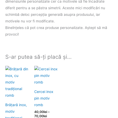
dimensiunile personalizate cer ca motivele să fie încadrate
diferit pentru a se păstra simetrii. Aceste mici modificări nu
schimbă deloc percepţia generală asupra produsului, iar
motivele nu vor fi modificate.
Bineînţeles că pot crea produse personalizate. Aştept să mă
provoci!
S-ar putea să-ți placă și…
Interval
Acest
de
produs
prețuri:
40,00lei
are
până
mai
la
Cercei inox
70,00lei
multe
pin motiv
variații.
Brăţară inox,
romb
Opțiunile
motiv
40,00
lei
–
pot
70,00
lei
tradiţional