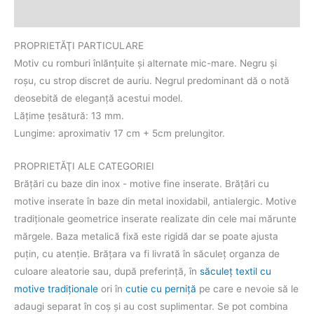
Informații suplimentare
PROPRIETĂŢI PARTICULARE
Motiv cu romburi înlănţuite şi alternate mic-mare. Negru şi
roşu, cu strop discret de auriu. Negrul predominant dă o notă
deosebită de eleganţă acestui model.
Lățime țesătură: 13 mm.
Lungime: aproximativ 17 cm + 5cm prelungitor.
PROPRIETĂŢI ALE CATEGORIEI
Brăţări cu baze din inox - motive fine inserate. Brăţări cu
motive inserate în baze din metal inoxidabil, antialergic. Motive
tradiţionale geometrice inserate realizate din cele mai mărunte
mărgele. Baza metalică fixă este rigidă dar se poate ajusta
puțin, cu atenție. Brăţara va fi livrată în săculeţ organza de
culoare aleatorie sau, după preferinţă, în
săculeţ textil cu
motive tradiţionale
ori în
cutie cu perniţă
pe care e nevoie să le
adaugi separat în coş şi au cost suplimentar. Se pot combina