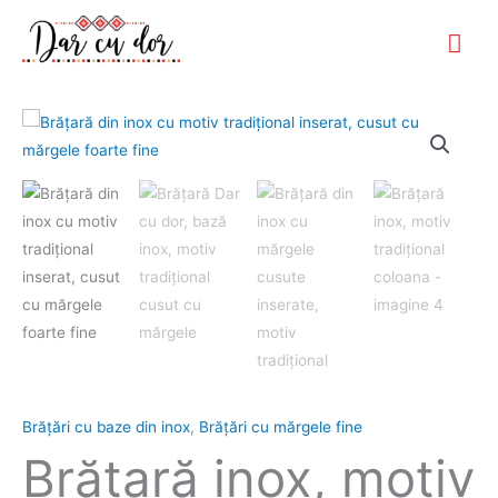
Skip
Mai
to
Me
content
Cantitate
Brăţară
inox,
motiv
tradiţional
coloana
Brăţări cu baze din inox
,
Brățări cu mărgele fine
Brăţară inox, motiv