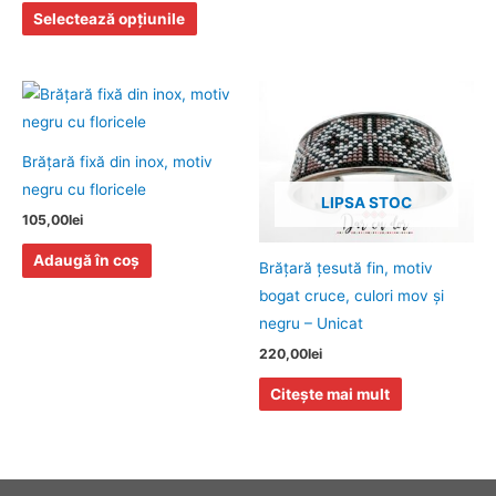
fi
Selectează opțiunile
alese
în
pagina
produsului.
Brăţară fixă din inox, motiv
negru cu floricele
LIPSA STOC
105,00
lei
Adaugă în coș
Brăţară ţesută fin, motiv
bogat cruce, culori mov şi
negru – Unicat
220,00
lei
Citește mai mult