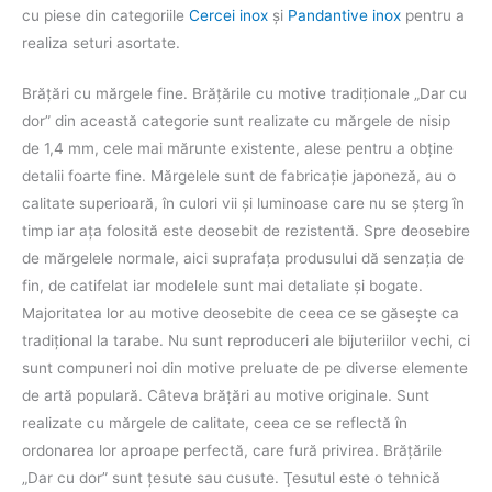
cu piese din categoriile
Cercei inox
şi
Pandantive inox
pentru a
realiza seturi asortate.
Brăţări cu mărgele fine. Brățările cu motive tradiţionale „Dar cu
dor” din această categorie sunt realizate cu mărgele de nisip
de 1,4 mm, cele mai mărunte existente, alese pentru a obţine
detalii foarte fine. Mărgelele sunt de fabricație japoneză, au o
calitate superioară, în culori vii şi luminoase care nu se șterg în
timp iar aţa folosită este deosebit de rezistentă. Spre deosebire
de mărgelele normale, aici suprafața produsului dă senzația de
fin, de catifelat iar modelele sunt mai detaliate și bogate.
Majoritatea lor au motive deosebite de ceea ce se găseşte ca
tradiţional la tarabe. Nu sunt reproduceri ale bijuteriilor vechi, ci
sunt compuneri noi din motive preluate de pe diverse elemente
de artă populară. Câteva brăţări au motive originale. Sunt
realizate cu mărgele de calitate, ceea ce se reflectă în
ordonarea lor aproape perfectă, care fură privirea. Brăţările
„Dar cu dor” sunt ţesute sau cusute. Ţesutul este o tehnică