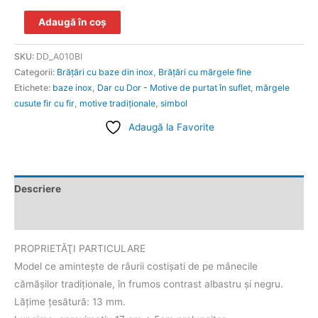
Adaugă în coș
SKU:
DD_A010BI
Categorii:
Brăţări cu baze din inox
,
Brățări cu mărgele fine
Etichete:
baze inox
,
Dar cu Dor - Motive de purtat în suflet
,
mărgele
cusute fir cu fir
,
motive tradiţionale
,
simbol
Adaugă la Favorite
Descriere
Informații suplimentare
PROPRIETĂŢI PARTICULARE
Model ce aminteşte de râurii costişati de pe mânecile
cămăşilor tradiţionale, în frumos contrast albastru şi negru.
Lățime țesătură: 13 mm.