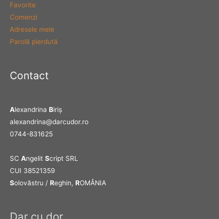
Favorite
Comenzi
Adresele mele
Parolă pierdută
Contact
A
lexandrina
B
iriş
alexandrina@darcudor.ro
0744-831625
SC
A
ngelit
S
cript SRL
CUI 38521359
S
olovăstru /
R
eghin,
R
OMÂNIA
Dar cu dor