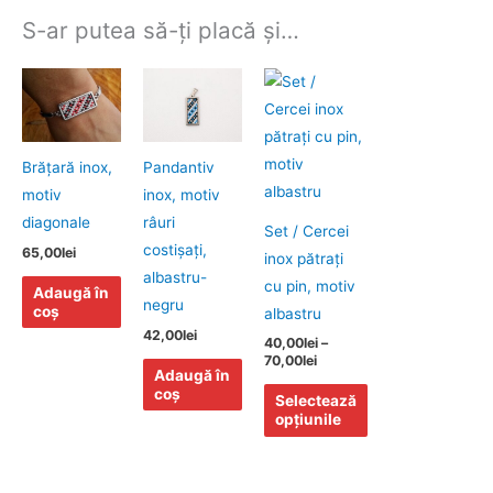
S-ar putea să-ți placă și…
Interval
Acest
de
produs
prețuri:
40,00lei
are
până
mai
la
Brăţară inox,
Pandantiv
70,00lei
multe
motiv
inox, motiv
variații.
diagonale
râuri
Set / Cercei
Opțiunile
costişaţi,
65,00
lei
inox pătraţi
pot
albastru-
cu pin, motiv
Adaugă în
fi
negru
coș
albastru
alese
42,00
lei
40,00
lei
–
în
70,00
lei
Adaugă în
pagina
coș
Selectează
produsului.
opțiunile