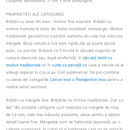
Lungime: aproximativ 17 cm + 5cm prelungitor.
PROPRIETĂŢI ALE CATEGORIEI
Brăţări cu baze din inox - motive fine inserate. Brăţări cu
motive inserate în baze din metal inoxidabil, antialergic. Motive
tradiţionale geometrice inserate realizate din cele mai mărunte
mărgele. Baza metalică fixă este rigidă dar se poate ajusta
puțin, cu atenție. Brăţara va fi livrată în săculeţ organza de
culoare aleatorie sau, după preferinţă, în
săculeţ textil cu
motive tradiţionale
ori în
cutie cu perniţă
pe care e nevoie să le
adaugi separat în coş şi au cost suplimentar. Se pot combina
cu piese din categoriile
Cercei inox
şi
Pandantive inox
pentru a
realiza seturi asortate.
Brăţări cu mărgele fine. Brățările cu motive tradiţionale „Dar cu
dor” din această categorie sunt realizate cu mărgele de nisip
de 1,4 mm, cele mai mărunte existente, alese pentru a obţine
detalii foarte fine. Mărgelele sunt de fabricație japoneză, au o
calitate superioară, în culori vii şi luminoase care nu se șterg în