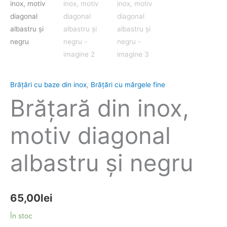
Brăţări cu baze din inox
,
Brățări cu mărgele fine
Brăţară din inox,
motiv diagonal
albastru şi negru
65,00
lei
În stoc