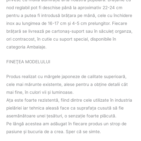
nod reglabil pot fi deschise până la aproximativ 22-24 cm
pentru a putea fi introdusă brăţara pe mână, cele cu închidere
inox au lungimea de 16-17 cm și 4-5 cm prelungitor. Fiecare
brăţară se livrează pe cartonaş-suport sau în săculeţ organza,
ori contracost, în cutie cu suport special, disponibile în
categoria Ambalaje.
FINEŢEA MODELULUI
Produs realizat cu mărgele japoneze de calitate superioară,
cele mai mărunte existente, alese pentru a obţine detalii cât
mai fine, în culori vii şi luminoase.
Aţa este foarte rezistentă, fiind dintre cele utilizate în industria
pielăriei iar tehnica aleasă face ca suprafaţa cusută să fie
asemănătoare unei ţesături, o senzaţie foarte plăcută.
Pe lângă acestea am adăugat în fiecare produs un strop de
pasiune şi bucuria de a crea. Sper că se simte.