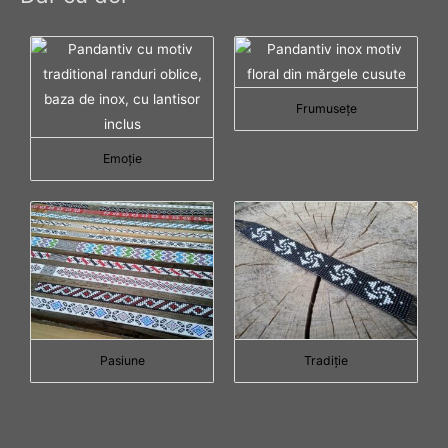
Frumuseţe
Emoţie
Pasiune
Tradiţie