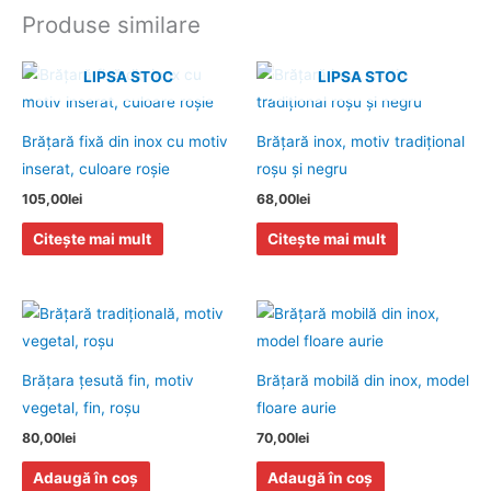
Produse similare
LIPSA STOC
LIPSA STOC
Brăţară fixă din inox cu motiv
Brăţară inox, motiv tradiţional
inserat, culoare roșie
roşu şi negru
105,00
lei
68,00
lei
Citește mai mult
Citește mai mult
Brăţara ţesută fin, motiv
Brăţară mobilă din inox, model
vegetal, fin, roşu
floare aurie
80,00
lei
70,00
lei
Adaugă în coș
Adaugă în coș