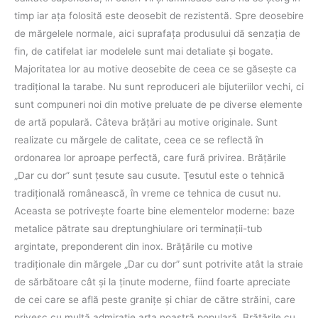
timp iar aţa folosită este deosebit de rezistentă. Spre deosebire
de mărgelele normale, aici suprafața produsului dă senzația de
fin, de catifelat iar modelele sunt mai detaliate și bogate.
Majoritatea lor au motive deosebite de ceea ce se găseşte ca
tradiţional la tarabe. Nu sunt reproduceri ale bijuteriilor vechi, ci
sunt compuneri noi din motive preluate de pe diverse elemente
de artă populară. Câteva brăţări au motive originale. Sunt
realizate cu mărgele de calitate, ceea ce se reflectă în
ordonarea lor aproape perfectă, care fură privirea. Brăţările
„Dar cu dor” sunt ţesute sau cusute. Ţesutul este o tehnică
tradiţională românească, în vreme ce tehnica de cusut nu.
Aceasta se potriveşte foarte bine elementelor moderne: baze
metalice pătrate sau dreptunghiulare ori terminaţii-tub
argintate, preponderent din inox. Brăţările cu motive
tradiţionale din mărgele „Dar cu dor” sunt potrivite atât la straie
de sărbătoare cât şi la ţinute moderne, fiind foarte apreciate
de cei care se află peste graniţe şi chiar de către străini, care
privesc cu multă admiraţie arta noastră populară. Brățările cu