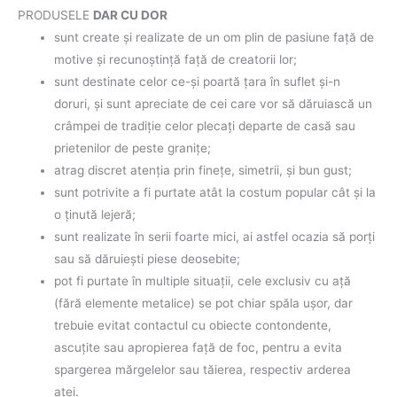
PRODUSELE
DAR CU DOR
sunt create şi realizate de un om plin de pasiune faţă de
motive şi recunoştinţă faţă de creatorii lor;
sunt destinate celor ce-şi poartă ţara în suflet şi-n
doruri, şi sunt apreciate de cei care vor să dăruiască un
crâmpei de tradiţie celor plecaţi departe de casă sau
prietenilor de peste graniţe;
atrag discret atenţia prin fineţe, simetrii, şi bun gust;
sunt potrivite a fi purtate atât la costum popular cât şi la
o ţinută lejeră;
sunt realizate în serii foarte mici, ai astfel ocazia să porţi
sau să dăruieşti piese deosebite;
pot fi purtate în multiple situaţii, cele exclusiv cu aţă
(fără elemente metalice) se pot chiar spăla uşor, dar
trebuie evitat contactul cu obiecte contondente,
ascuţite sau apropierea faţă de foc, pentru a evita
spargerea mărgelelor sau tăierea, respectiv arderea
aţei.