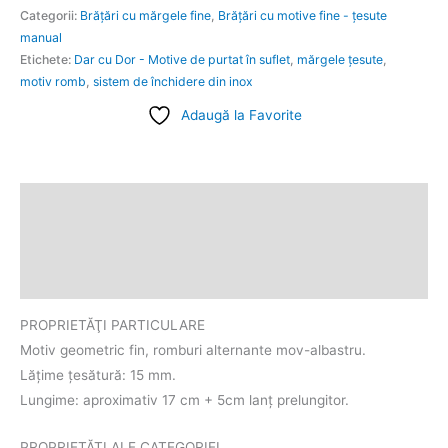
Categorii:
Brățări cu mărgele fine
,
Brățări cu motive fine - țesute
manual
Etichete:
Dar cu Dor - Motive de purtat în suflet
,
mărgele ţesute
,
motiv romb
,
sistem de închidere din inox
Adaugă la Favorite
Descriere
Informații suplimentare
Recenzii (0)
PROPRIETĂŢI PARTICULARE
Motiv geometric fin, romburi alternante mov-albastru.
Lățime țesătură: 15 mm.
Lungime: aproximativ 17 cm + 5cm lanț prelungitor.
PROPRIETĂŢI ALE CATEGORIEI