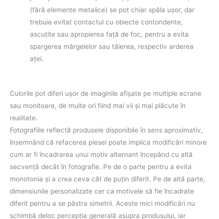
(fără elemente metalice) se pot chiar spăla uşor, dar
trebuie evitat contactul cu obiecte contondente,
ascuţite sau apropierea faţă de foc, pentru a evita
spargerea mărgelelor sau tăierea, respectiv arderea
aţei.
Culorile pot diferi uşor de imaginile afişate pe multiple ecrane
sau monitoare, de multe ori fiind mai vii şi mai plăcute în
realitate.
Fotografiile reflectă produsele disponibile în sens aproximativ,
însemnând că refacerea piesei poate implica modificări minore
cum ar fi încadrarea unui motiv alternant începând cu altă
secvenţă decât în fotografie. Pe de o parte pentru a evita
monotonia şi a crea ceva cât de puţin diferit. Pe de altă parte,
dimensiunile personalizate cer ca motivele să fie încadrate
diferit pentru a se păstra simetrii. Aceste mici modificări nu
schimbă deloc percepţia generală asupra produsului, iar