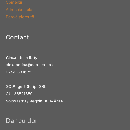
Comenzi
Adresele mele
Parolă pierdută
Contact
A
lexandrina
B
iriş
alexandrina@darcudor.ro
0744-831625
SC
A
ngelit
S
cript SRL
CUI 38521359
S
olovăstru /
R
eghin,
R
OMÂNIA
Dar cu dor