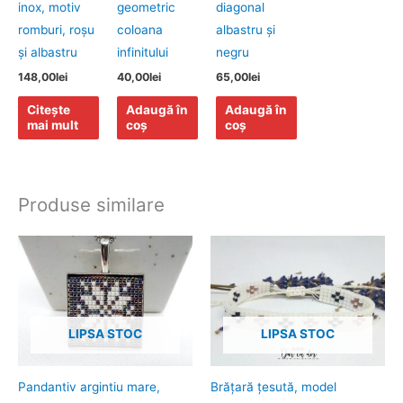
inox, motiv
geometric
diagonal
romburi, roşu
coloana
albastru şi
şi albastru
infinitului
negru
148,00
lei
40,00
lei
65,00
lei
Citește
Adaugă în
Adaugă în
mai mult
coș
coș
Produse similare
LIPSA STOC
LIPSA STOC
Pandantiv argintiu mare,
Brăţară ţesută, model