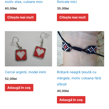
motiv stea, culoare mov
floricele mici
60,00
lei
35,00
lei
Citește mai mult
Citește mai mult
Cercei argintii, model inimi
Brăţară neagră ţesută cu
mărgele, motiv coloana fără
52,00
lei
sfârşit
Adaugă în coș
40,00
lei
Adaugă în coș