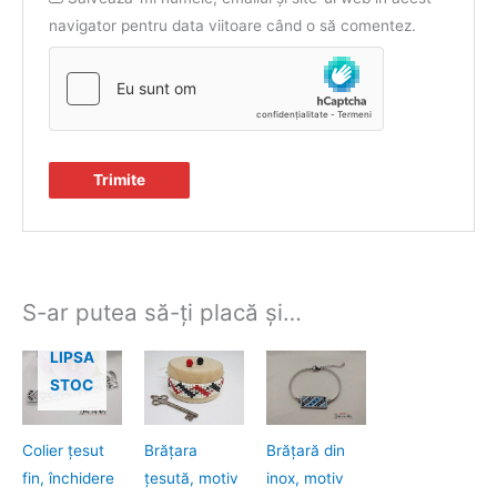
navigator pentru data viitoare când o să comentez.
S-ar putea să-ți placă și…
LIPSA
STOC
Colier ţesut
Brăţara
Brăţară din
fin, închidere
ţesută, motiv
inox, motiv