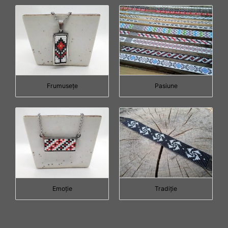
Frumuseţe
Pasiune
Emoţie
Tradiţie