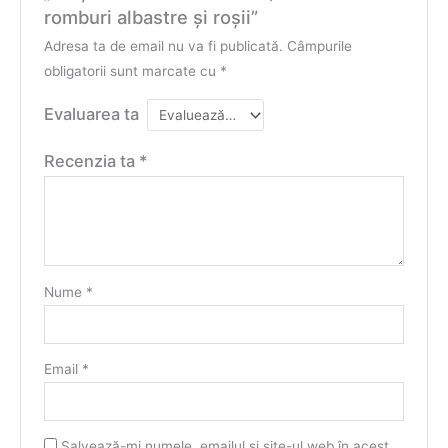
romburi albastre şi roşii”
Adresa ta de email nu va fi publicată.
Câmpurile
obligatorii sunt marcate cu
*
Evaluarea ta
Recenzia ta
*
Nume
*
Email
*
Salvează-mi numele, emailul și site-ul web în acest