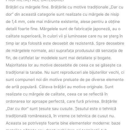
Brăţări cu mărgele fine. Brățările cu motive tradiţionale „Dar cu
dor” din această categorie sunt realizate cu mărgele de nisip
de 1,4 mm, cele mai mărunte existente, alese pentru a obţine
detalii foarte fine. Mărgelele sunt de fabricație japoneză, au o
calitate superioară, în culori vii şi luminoase care nu se șterg în
timp iar aţa folosită este deosebit de rezistentă. Spre deosebire
de mărgelele normale, aici suprafața produsului dă senzația de
fin, de catifelat iar modelele sunt mai detaliate și bogate.
Majoritatea lor au motive deosebite de ceea ce se găseşte ca
tradiţional la tarabe. Nu sunt reproduceri ale bijuteriilor vechi, ci
sunt compuneri noi din motive preluate de pe diverse elemente
de artă populară. Câteva brăţări au motive originale. Sunt
realizate cu mărgele de calitate, ceea ce se reflectă în
ordonarea lor aproape perfectă, care fură privirea. Brăţările
„Dar cu dor” sunt ţesute sau cusute. Ţesutul este o tehnică
tradiţională românească, în vreme ce tehnica de cusut nu.
Aceasta se potriveşte foarte bine elementelor moderne: baze