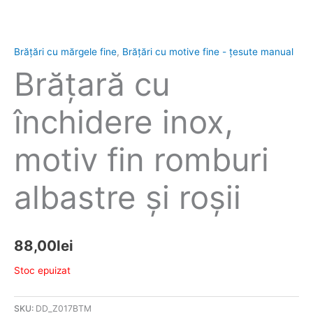
Brățări cu mărgele fine
,
Brățări cu motive fine - țesute manual
Brăţară cu
închidere inox,
motiv fin romburi
albastre şi roşii
88,00
lei
Stoc epuizat
SKU:
DD_Z017BTM