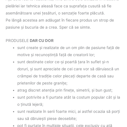
pielăriei iar tehnica aleasă face ca suprafaţa cusută să fie
asemănătoare unei ţesături, o senzaţie foarte plăcută.
Pe lângă acestea am adăugat în fiecare produs un strop de
pasiune şi bucuria de a crea. Sper că se simte.
PRODUSELE
DAR CU DOR
sunt create şi realizate de un om plin de pasiune faţă de
motive şi recunoştinţă faţă de creatorii lor;
sunt destinate celor ce-şi poartă ţara în suflet şi-n
doruri, şi sunt apreciate de cei care vor să dăruiască un
crâmpei de tradiţie celor plecaţi departe de casă sau
prietenilor de peste graniţe;
atrag discret atenţia prin fineţe, simetrii, şi bun gust;
sunt potrivite a fi purtate atât la costum popular cât şi la
o ţinută lejeră;
sunt realizate în serii foarte mici, ai astfel ocazia să porţi
sau să dăruieşti piese deosebite;
pot fi purtate în multiple situaţii, cele exclusiv cu aţă