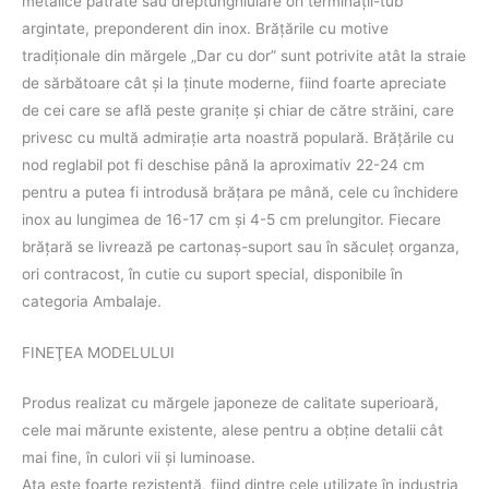
metalice pătrate sau dreptunghiulare ori terminaţii-tub
argintate, preponderent din inox. Brăţările cu motive
tradiţionale din mărgele „Dar cu dor” sunt potrivite atât la straie
de sărbătoare cât şi la ţinute moderne, fiind foarte apreciate
de cei care se află peste graniţe şi chiar de către străini, care
privesc cu multă admiraţie arta noastră populară. Brățările cu
nod reglabil pot fi deschise până la aproximativ 22-24 cm
pentru a putea fi introdusă brăţara pe mână, cele cu închidere
inox au lungimea de 16-17 cm și 4-5 cm prelungitor. Fiecare
brăţară se livrează pe cartonaş-suport sau în săculeţ organza,
ori contracost, în cutie cu suport special, disponibile în
categoria Ambalaje.
FINEŢEA MODELULUI
Produs realizat cu mărgele japoneze de calitate superioară,
cele mai mărunte existente, alese pentru a obţine detalii cât
mai fine, în culori vii şi luminoase.
Aţa este foarte rezistentă, fiind dintre cele utilizate în industria